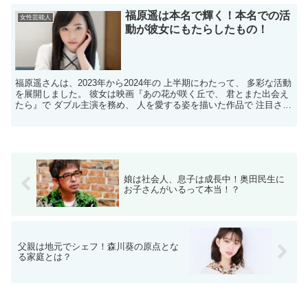
福原遥は本名で輝く！本名での活
女性芸能人
動が彼女にもたらしたもの！
福原遥さんは、2023年から2024年の 上半期にわたって、 多彩な活動
を展開しました。 彼女は映画『あの花が咲く丘で、 君とまた出会え
たら』で ダブル主演を務め、 人を愛する姿を描いた作品で 注目され
ました。 また、NHK連続テレビ小説 ...
娘は社会人、息子は成長中！奥田民生に
お子さんがいるって本当！？
父親は地元でシェフ！森川葵の原点とな
る家庭とは？