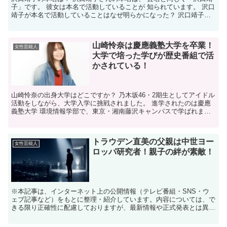
子」です。 彼女は本名で活動していることが 知られています。 沢口
靖子が本名で活動していることはなぜ明らかになった？ 沢口靖子さ
んが本名で 活動していることは、 彼女の公式プロ...
山崎怜奈は慶應義塾大学を卒業！
女性芸能人
大学で培った学びが歴史番組で活
かされている！
山崎怜奈の出身大学はどこですか？ 乃木坂46・2期生としてアイドル
活動をしながら、大学入学に挑戦されました。 進学されたのは慶應
義塾大学 環境情報学部で、東京・湘南藤沢キャンパスで学ばれまし
た。 夢を広げる「環境」と「情報」を融合した学びを...
トラウデン直美の父親は中世ヨー
女性芸能人
ロッパ研究者！親子の絆が素敵！
※本記事は、インターネット上の公開情報（テレビ番組・SNS・ウ
ェブ記事など）をもとに整理・紹介しています。内容については、で
きる限り正確性に配慮しておりますが、最新情報や正式発表とは異な
る場合があります。 ※人物への誹謗中傷や断定的な表現を...