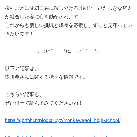
役柄ごとに変幻自在に演じ分ける才能と、ひたむきな努力
が融合した姿に心を動かされます。
これからも新しい挑戦と成長を応援し、ずっと見守ってい
きたいです！
｡.｡:+* ﾟ ゜ﾟ *+:｡.｡:+* ﾟ ゜ﾟ *+
以下の記事は、
森川葵さんに関する様々な情報です。
こちらの記事も、
ぜひ併せて読んでみてくださいね！
https://gbrfnhxmplodcti.xyz/morikawaaoi_high-school/