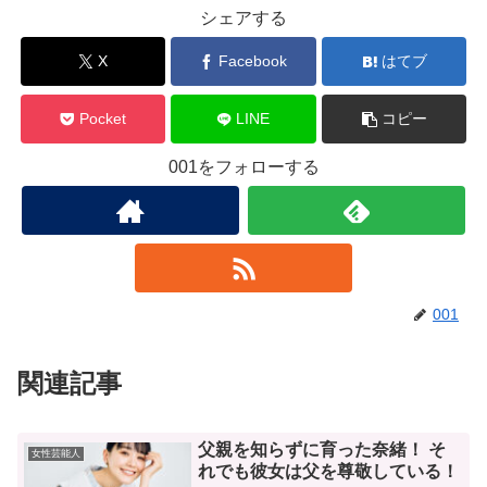
シェアする
X
Facebook
はてブ
Pocket
LINE
コピー
001をフォローする
001
関連記事
父親を知らずに育った奈緒！ そ
女性芸能人
れでも彼女は父を尊敬している！