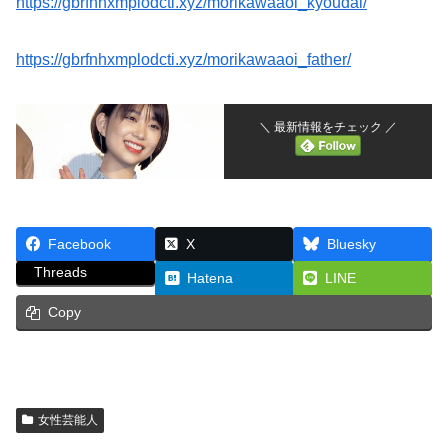
https://gbrfnhxmplodcti.xyz/morikawaaoi_kyoudai/
https://gbrfnhxmplodcti.xyz/morikawaaoi_father/
＼ 最新情報をチェック ／
Facebook
X
Bluesky
Threads
Hatena
LINE
Copy
女性芸能人