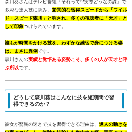
森川葵さんはテレビ番組『それって!?実際どうなの課』で
多彩な達人技に挑み、
驚異的な習得スピードから「ワイル
ド・スピード森川」と称され、多くの視聴者に「天才」と
して印象
づけられています。
誰もが時間をかける技を、わずかな練習で身につける姿
は、まさに異例
です。
森川さんの
実績と覚悟ある姿勢こそ、多くの人が天才と呼
ぶ所以
です。
どうして森川葵はこんなに技を短期間で習
得できるのか？
彼女が驚異の速さで技を習得できる理由は、
達人の動きを