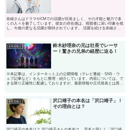
奈緒さんはドラマやCMでの活躍が目覚ましく、その才能と魅力で多
くの人々を魅了しています。彼女の存在感は、視聴者に深い印象を残
し、今後の更なる活躍が期待されています。 活躍を続ける奈緒さん
ですが、今回のブログではお父様に注目していきます！ 奈...
鈴木紗理奈の兄は社長でレーサ
女性芸能人
ー！驚きの兄弟の経歴に迫る！
※本記事は、インターネット上の公開情報（テレビ番組・SNS・ウ
ェブ記事など）をもとに整理・紹介しています。内容については、で
きる限り正確性に配慮しておりますが、最新情報や正式発表とは異な
る場合があります。 ※人物への誹謗中傷や断定的な表現を...
沢口靖子の本名は「沢口靖子」！
女性芸能人
その理由とは？
沢口靖子の本名は？ 沢口靖子さんの本名は、 芸名と同じく「沢口靖