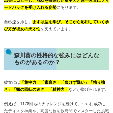
忠実にコピーし、無駄を排除した集中力と逐一素直にフィ
ードバックを受け入れる姿勢
にあります。
自己流を排し、
まずは型を学び、そこから応用していく学
び方が彼女の天才性
を支えています。
森川葵の性格的な強みにはどんな
ものがあるのか？
彼女には
「集中力」「素直さ」「負けず嫌い」「粘り強
さ」「頭の回転の速さ」「精神力」
などが挙げられます。
例えば、1178回ものチャレンジを続けて、ついに成功し
たディスク神業や、高度な技を数時間でマスターした挑戦