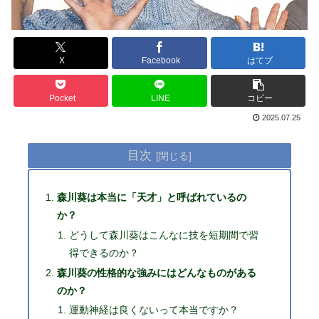
X
Facebook
はてブ
Pocket
LINE
コピー
2025.07.25
目次
森川葵は本当に「天才」と呼ばれているの
か？
どうして森川葵はこんなに技を短期間で習
得できるのか？
森川葵の性格的な強みにはどんなものがある
のか？
運動神経は良くないって本当ですか？