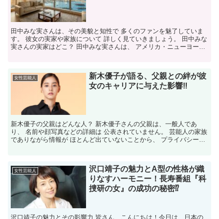
田中みな実さんは、その美貌と知性で 多くのファンを魅了していま
す。 彼女の実家や家族について 詳しく見ていきましょう。 田中みな
実さんの実家はどこ？ 田中みな実さんは、 アメリカ・ニューヨーク
で生まれました。 その後、父親の仕事の関係で ロ...
新木優子が語る、父親との絆が彼
女性芸能人
女のキャリアに与えた影響‼
新木優子の父親はどんな人？ 新木優子さんの父親は、一般人であ
り、 名前や顔写真などの詳細は 公表されていません。 芸能人の家族
でありながら情報が ほとんど出ていないことから、 プライバシーを
大切にしている 家庭であることがうかがえます。 ま...
沢口靖子の魅力とA型の性格が織
女性芸能人
りなすハーモニー！長寿番組『科
捜研の女』の成功の秘密⁉
沢口靖子の魅力とその影響力 皆さん、こんにちは！今日は、日本の