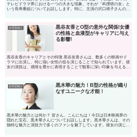
テレビドラマ界における一つの大きな現象、それが「科捜研の女」と
いう長寿番組についてお話しします。特に、主演の沢口靖子さんの魅
力に焦点を当てていきたいと思います。 沢口靖子さんは、...
黒谷友香とO型の意外な関係!女優
女性芸能人
の性格と血液型がキャリアに与え
る影響!
黒谷友香のキャリアとその特徴 黒谷友香さんは、数多くの映画やド
ラマに出演し、特に強い女性の役を演じることで知られています。彼
女の演技は、感情を豊かに表現することで観客に深い印象を与えるこ
とが多いですね。また、彼女の選ぶ役柄は、しばしば彼女自...
黒木華の魅力！B型の性格が織り
女性芸能人
なすユニークな才能！
黒木華の魅力とは何か？ 皆さん、こんにちは！今日は日本映画界の
隠れた宝石、黒木華さんについてお話しします。黒木華さんは、その
独特な魅力と演技力で多くのファンを魅了しています。彼女の演じる
キャラクターには、どこか憎めない人間味と、深い感情の表...