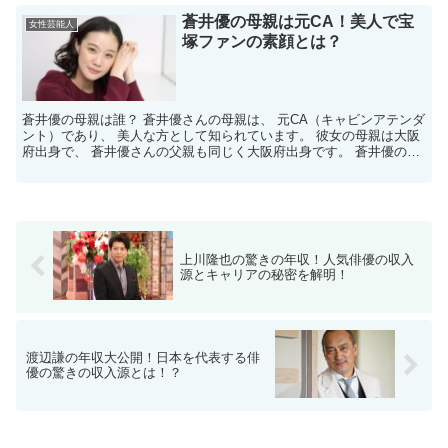
蒼井優の母親は元CA！美人で宝
女性芸能人
塚ファンの素顔とは？
蒼井優の母親は誰？ 蒼井優さんの母親は、 元CA（キャビンアテンダ
ント）であり、 美人な方として知られています。 彼女の母親は大阪
府出身で、 蒼井優さんの父親も同じく大阪府出身です。 蒼井優の母
親はどんな人？ 蒼井優さんの母親は、 宝塚歌劇...
上川隆也の驚きの年収！人気俳優の収入
源とキャリアの秘密を解明！
渡辺謙の年収大公開！日本を代表する俳
優の驚きの収入源とは！？