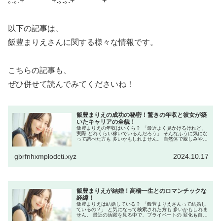
｡.｡:+* ﾟ ゜ﾟ *+:｡.｡:+* ﾟ ゜ﾟ *+
以下の記事は、
飯豊まりえさんに関する様々な情報です。
こちらの記事も、
ぜひ併せて読んでみてくださいね！
飯豊まりえの成功の秘密！驚きの年収と彼女が築
いたキャリアの全貌！
飯豊まりえの年収はいくら？ 「最近よく見かけるけれど、
実際 どれくらい稼いでいるんだろう」 そんなふうに気にな
って調べた方も 多いかもしれません。 自然体で親しみやす
い雰囲気だからこそ、 その裏側も少し知りたくなりますよ
ね。 結論からいうと...
gbrfnhxmplodcti.xyz
2024.10.17
飯豊まりえが結婚！高橋一生とのロマンチックな
経緯！
飯豊まりえは結婚している？ 「飯豊まりえさんって結婚し
ているの？」 と気になって検索された方も 多いかもしれま
せん。 最近の活躍を見る中で、プライベートの 変化も自然
と気になりますよね。 結論からいうと、飯豊まりえさんは