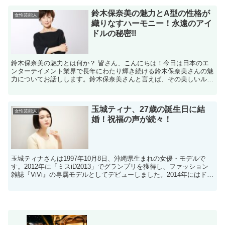
鈴木保奈美の魅力とA型の性格が
女性芸能人
織りなすハーモニー！永遠のアイ
ドルの秘密‼
鈴木保奈美の魅力とは何か？ 皆さん、こんにちは！今日は日本のエ
ンターテイメント業界で長年にわたり輝き続ける鈴木保奈美さんの魅
力についてお話しします。鈴木保奈美さんと言えば、その美しいルッ
クスと洗練された演技で多くのファンを魅了してきました。...
玉城ティナ、27歳の誕生日に結
女性芸能人
婚！祝福の声が続々！
玉城ティナさんは1997年10月8日、沖縄県生まれの女優・モデルで
す。2012年に「ミスiD2013」でグランプリを獲得し、ファッション
雑誌『ViVi』の専属モデルとしてデビューしました。2014年にはドラ
マ『ダークシステム 恋の王座決定戦...