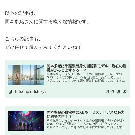
以下の記事は、
岡本多緒さんに関する様々な情報です。
こちらの記事も、
ぜひ併せて読んでみてくださいね！
岡本多緒は千葉県出身の国際派モデル！現在の活
躍がかっこよすぎる！？
※本記事は、インターネット上の公開情報（テレビ番組・
SNS・ウェブ記事など）をもとに整理・紹介しています。
内容については、できる限り正確性に配慮しております
が、最新情報や正式発表とは異なる場合があります。 ※人
物への誹謗中傷や断定的な表現を...
gbrfnhxmplodcti.xyz
2026.06.03
岡本多緒の血液型はAB型！ミステリアスな魅力
に納得の声！？
※本記事は、インターネット上の公開情報（テレビ番組・
SNS・ウェブ記事など）をもとに整理・紹介しています。
内容については、できる限り正確性に配慮しております
が、最新情報や正式発表とは異なる場合があります。 ※人
物への誹謗中傷や断定的な表現を...