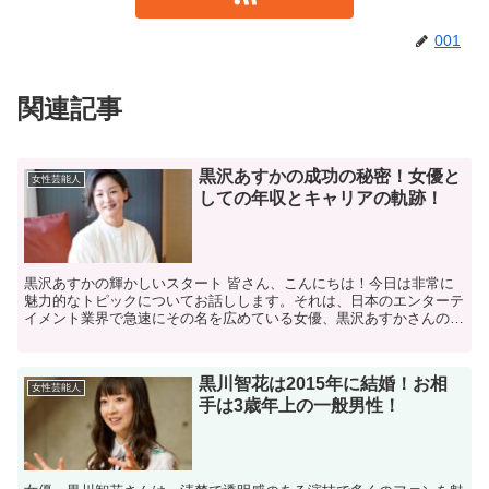
001
関連記事
黒沢あすかの成功の秘密！女優と
女性芸能人
しての年収とキャリアの軌跡！
黒沢あすかの輝かしいスタート 皆さん、こんにちは！今日は非常に
魅力的なトピックについてお話しします。それは、日本のエンターテ
イメント業界で急速にその名を広めている女優、黒沢あすかさんの成
功の秘密に迫る内容です。黒沢さんは、数々のドラマや映画...
黒川智花は2015年に結婚！お相
女性芸能人
手は3歳年上の一般男性！