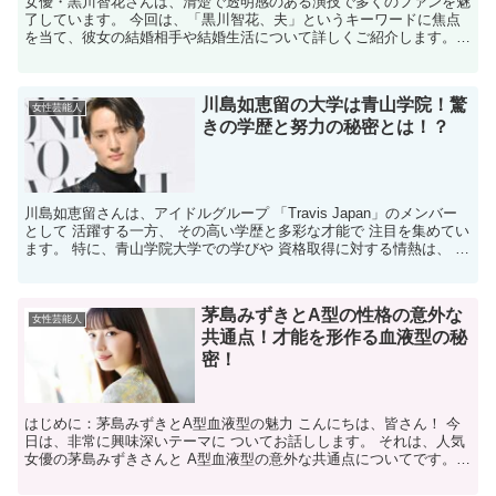
女優・黒川智花さんは、清楚で透明感のある演技で多くのファンを魅
了しています。 今回は、「黒川智花、夫」というキーワードに焦点
を当て、彼女の結婚相手や結婚生活について詳しくご紹介します。
黒川智花さんの夫はどんな人？ 黒川智花さんの夫は、3歳...
川島如恵留の大学は青山学院！驚
女性芸能人
きの学歴と努力の秘密とは！？
川島如恵留さんは、アイドルグループ 「Travis Japan」のメンバー
として 活躍する一方、 その高い学歴と多彩な才能で 注目を集めてい
ます。 特に、青山学院大学での学びや 資格取得に対する情熱は、 多
くの人々の関心を引きつけています。...
茅島みずきとA型の性格の意外な
女性芸能人
共通点！才能を形作る血液型の秘
密！
はじめに：茅島みずきとA型血液型の魅力 こんにちは、皆さん！ 今
日は、非常に興味深いテーマに ついてお話しします。 それは、人気
女優の茅島みずきさんと A型血液型の意外な共通点についてです。
茅島さんの才能と、彼女が持つ A型の特徴がどのよ...