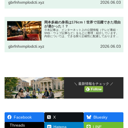
gbrfnhxmplodcti.xyz
2026.06.03
岡本多緒の身長は176cm！世界で活躍できた理由
が凄かった！？
※本記事は、インターネット上の公開情報（テレビ番組・
SNS・ウェブ記事など）をもとに整理・紹介しています。
内容については、できる限り正確性に配慮しております
が、最新情報や正式発表とは異なる場合があります。 ※人
物への誹謗中傷や断定的な表現を...
gbrfnhxmplodcti.xyz
2026.06.03
＼ 最新情報をチェック ／
Facebook
X
Bluesky
Threads
Hatena
LINE