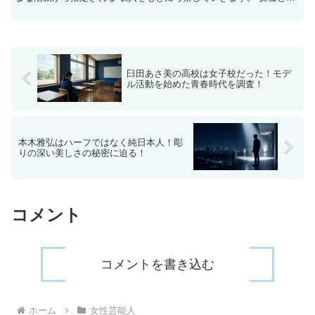
ての収入はどれくらい？ 1. ドラマと映画の出演...
臼田あさ美の高校は女子校だった！モデ
ル活動を始めた青春時代を調査！
本木雅弘はハーフではなく純日本人！彫
りの深い美しさの秘密に迫る！
コメント
コメントを書き込む
ホーム
女性芸能人