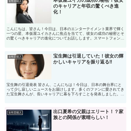
本仮屋ユイカの成功の秘密！彼女
女性芸能人
のキャリアと年収の驚くべき進
化！
こんにちは、皆さん！今日は、日本のエンターテイメント業界で輝く
一つの星、本仮屋ユイカさんに焦点を当てて、彼女の成功の秘密とそ
の驚くべきキャリアの進化についてお話しします。スマートフォンで
の読みやすさを考慮して、ポイントごとにしっかりと分けて...
宝生舞は引退していた！彼女の輝
女性芸能人
かしいキャリアを振り返る‼
宝生舞の引退発表 皆さん、こんにちは！今日は、日本の舞台界にと
って少し寂しいニュースをお届けします。多くのファンに愛されてき
た宝生舞さんが、長いキャリアに幕を下ろすことを発表しました。彼
女の引退は多くの人々にとって意外なニュースかもしれませ...
出口夏希の父親はエリート！？家
女性芸能人
族との関係が素晴らしい！