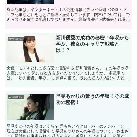
※本記事は、インターネット上の公開情報（テレビ番組・SNS・ウ
ェブ記事など）をもとに整理・紹介しています。内容については、で
きる限り正確性に配慮しておりますが、最新情報や正式発表とは異な
る場合があります。 ※人物への誹謗中傷や断定的な表現を...
新川優愛の成功の秘密！年収から
女性芸能人
学ぶ、彼女のキャリア戦略と
は！？
女優・モデルとして多方面で活躍する 新川優愛さん。 ​その年収や収
入源について 気になる方も多いのではないでしょうか。 ​本記事で
は、「新川優愛、年収」に 焦点を当て、彼女の収入の内訳や 夫との
金銭事情、 今後の展望などを詳しくご紹介します...
早見あかりの驚きの年収！その成
女性芸能人
功の秘密！
早見あかりの年収はいくら？ 元ももいろクローバーのメンバーで、
現在は女優として活躍する 早見あかりさんの年収について、 さまざ
まな活動から推定される 収入をもとに考察していきます。 女優とし