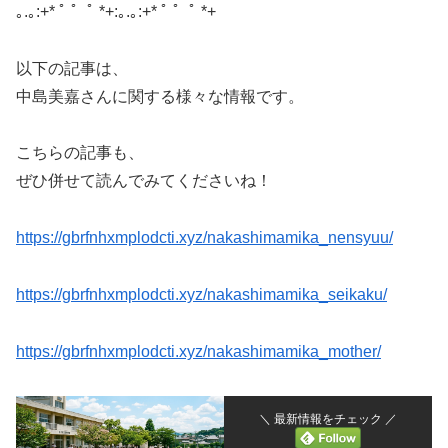
｡.｡:+* ﾟ ゜ﾟ *+:｡.｡:+* ﾟ ゜ﾟ *+
以下の記事は、
中島美嘉さんに関する様々な情報です。
こちらの記事も、
ぜひ併せて読んでみてくださいね！
https://gbrfnhxmplodcti.xyz/nakashimamika_nensyuu/
https://gbrfnhxmplodcti.xyz/nakashimamika_seikaku/
https://gbrfnhxmplodcti.xyz/nakashimamika_mother/
＼ 最新情報をチェック ／