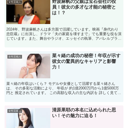
野波麻帆の父親は宝石会社の役
女性芸能人
員！彼女の多才な才能の秘密と
は！？
2024年、野波麻帆さんは多方面で活躍しています。映画『身代わり
忠臣蔵』に出演し、ドラマ「夫の家庭を壊すまで」でも重要な役を演
じています。また、舞台やラジオ、エッセイの執筆、アパレルブラン
ドの運営など、多才な才能を発揮し続けています。 活躍...
菜々緒の成功の秘密！年収が示す
女性芸能人
彼女の驚異的なキャリアと影響
力！
菜々緒の年収はいくら？ モデルや女優として活躍する菜々緒さん
は、 その多彩な活動により、 年収が 約1億2000万円から1億5000万
円と 推定されています。 この高額な収入の主な内訳を 詳しく見てい
きましょう。 菜々緒の収入源は？ 1. ...
清原果耶の本名に込められた思
女性芸能人
い！その魅力に迫る！