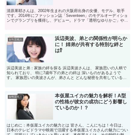
清原果耶さんは、2002年生まれの大阪府出身の女優、モデル、歌手
です。2014年にファッション誌「Seventeen」のモデルオーディショ
ンでグランプリを獲得し、デビュー。ドラマ「透明なゆりかご」や
「おかえりモネ」での主演を通じ、実力派若手...
浜辺美波、弟との関係性が明らか
女性芸能人
に！ 姉弟が共有する特別な絆と
は⁉
浜辺美波と弟：家族の絆を探る 浜辺美波さんは、 家族思いの人柄で
知られており、 特に7歳年下の弟との絆は 深いものがあるようで
す。 家族思いの美波さんが、弟さんと どんな秘密を共有しているの
か、 想像するだけでほっこりしますね。 浜辺美波の...
本仮屋ユイカの魅力を解析！A型
女性芸能人
の性格が彼女の成功にどう影響し
ているのか！？
はじめに：本仮屋ユイカの魅力とは 皆さん、こんにちは！今日は、
日本のテレビドラマや映画で活躍する本仮屋ユイカさんの魅力につい
て、深掘りしていきたいと思います。本仮屋さんは、その独特な魅力