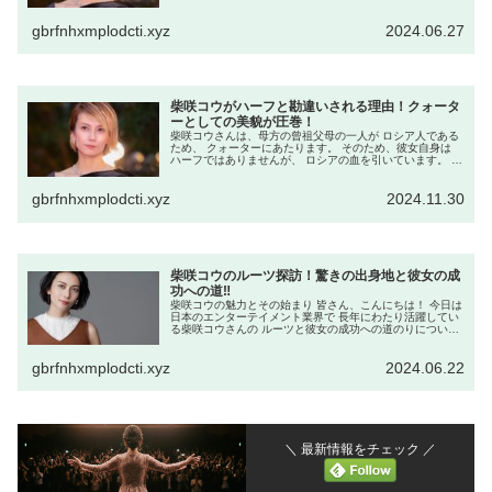
んもまたB型であり、 その自由奔放な性格が彼女のキャリ
アに どのように影響...
gbrfnhxmplodcti.xyz
2024.06.27
柴咲コウがハーフと勘違いされる理由！クォータ
ーとしての美貌が圧巻！
柴咲コウさんは、母方の曾祖父母の一人が ロシア人である
ため、 クォーターにあたります。 そのため、彼女自身は
ハーフではありませんが、 ロシアの血を引いています。 こ
の背景から、彼女の美しい容姿や 独特の雰囲気が 生まれて
いるのかもしれませ...
gbrfnhxmplodcti.xyz
2024.11.30
柴咲コウのルーツ探訪！驚きの出身地と彼女の成
功への道‼
柴咲コウの魅力とその始まり 皆さん、こんにちは！ 今日は
日本のエンターテイメント業界で 長年にわたり活躍してい
る柴咲コウさんの ルーツと彼女の成功への道のりについて
お話しします。 柴咲コウさんは、その美しい容姿と 多才な
才能で知られていま...
gbrfnhxmplodcti.xyz
2024.06.22
＼ 最新情報をチェック ／