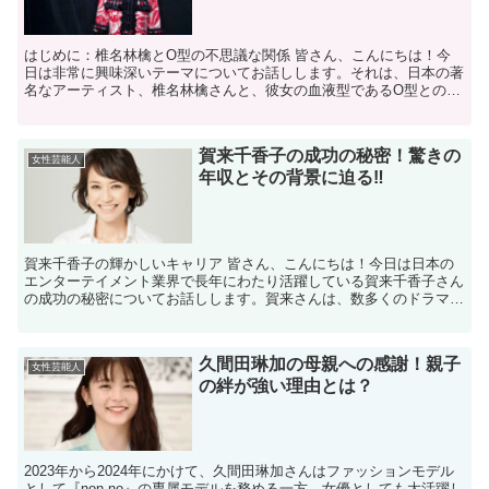
はじめに：椎名林檎とO型の不思議な関係 皆さん、こんにちは！今
日は非常に興味深いテーマについてお話しします。それは、日本の著
名なアーティスト、椎名林檎さんと、彼女の血液型であるO型との関
係です。血液型が個人の性格や才能にどのように影響を与え...
賀来千香子の成功の秘密！驚きの
女性芸能人
年収とその背景に迫る‼
賀来千香子の輝かしいキャリア 皆さん、こんにちは！今日は日本の
エンターテイメント業界で長年にわたり活躍している賀来千香子さん
の成功の秘密についてお話しします。賀来さんは、数多くのドラマ、
映画、舞台で見事な演技を披露し、多くのファンを魅了して...
久間田琳加の母親への感謝！親子
女性芸能人
の絆が強い理由とは？
2023年から2024年にかけて、久間田琳加さんはファッションモデル
として『non-no』の専属モデルを務める一方、女優としても大活躍し