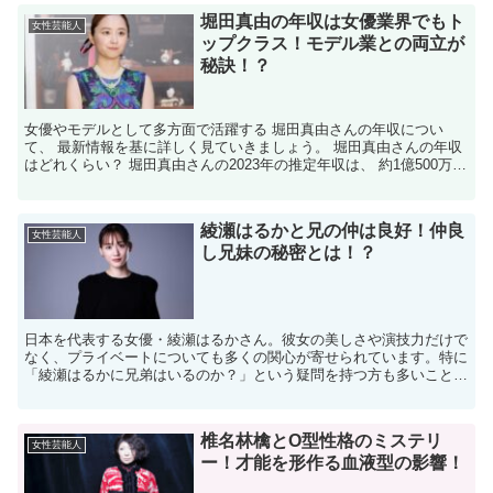
堀田真由の年収は女優業界でもト
女性芸能人
ップクラス！モデル業との両立が
秘訣！？
女優やモデルとして多方面で活躍する 堀田真由さんの年収につい
て、 最新情報を基に詳しく見ていきましょう。 堀田真由さんの年収
はどれくらい？ 堀田真由さんの2023年の推定年収は、 約1億500万円
とされています。 この金額は、同年代の女優の...
綾瀬はるかと兄の仲は良好！仲良
女性芸能人
し兄妹の秘密とは！？
日本を代表する女優・綾瀬はるかさん。彼女の美しさや演技力だけで
なく、プライベートについても多くの関心が寄せられています。特に
「綾瀬はるかに兄弟はいるのか？」という疑問を持つ方も多いことで
しょう。今回は、綾瀬はるかさんの兄弟に関する情報をお届...
椎名林檎とO型性格のミステリ
女性芸能人
ー！才能を形作る血液型の影響！