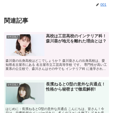
001
関連記事
高校は工芸高校のインテリア科！
女性芸能人
森川葵が地元を離れた理由とは？
森川葵の出身高校はどこでしょうか？ 森川葵さんの出身高校は、愛
知県名古屋市にある 名古屋市立工芸高等学校 です。 専門性が高い工
業系の公立校で、森川さんはその中でも インテリア科 に進学されて
います。 偏差値はおよそ50〜51程度と評価され...
長濱ねるとO型の意外な共通点！
女性芸能人
性格から秘密まで徹底解析!
はじめに：長濱ねるとO型の意外な共通点 こんにちは、皆さん！今
日は、元欅坂46のメンバーであり、多くのファンを魅了してきた長