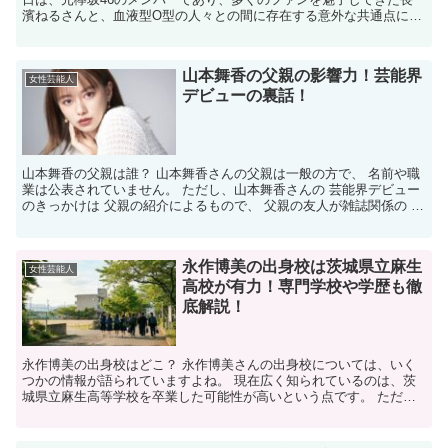
濱ねるさんと、血液型O型の人々との間に存在する意外な共通点につ
いてお話しします。長濱ねるさんもO型として知られていま...
山本舞香の父親の影響力！芸能界
女性芸能人
デビューの裏話！
山本舞香の父親は誰？ 山本舞香さんの父親は一般の方で、 名前や職
業は公表されていません。 ただし、山本舞香さんの 芸能界デビュー
のきっかけは 父親の紹介によるもので、 父親の友人が雑誌関係の 仕
事をしていたことが影響しています。 山本舞香の...
永作博美の出身校は茨城県立麻生
女性芸能人
高校が有力！専門学校や学歴も徹
底解説！
永作博美の出身校はどこ？ 永作博美さんの出身校については、いく
つかの情報が語られていますよね。 現在広く知られているのは、茨
城県立麻生高等学校を卒業した可能性が高いという点です。 ただ
し、公式プロフィールで明確に断定されているわけではなく、...