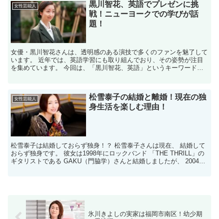
黒川智花、英語でプレゼンに挑
女性芸能人
戦！ニューヨークでの学びが話
題！
女優・黒川智花さんは、透明感のある演技で多くのファンを魅了して
います。 近年では、英語学習にも取り組んでおり、その姿勢が注目
を集めています。 今回は、「黒川智花、英語」というキーワードに
焦点を当て、彼女の英語力や学習の取り組みについて詳しく...
松雪泰子の結婚と離婚！現在の独
女性芸能人
身生活を楽しむ理由！
松雪泰子は結婚しておらず独身！？ 松雪泰子さんは現在、 結婚して
おらず独身です。 彼女は1998年にロックバンド 「THE THRILL」の
ギタリストである GAKU（門脇学）さんと結婚しましたが、 2004年
に離婚しています。 過去に結婚...
氷川きよしの実家は福岡市南区！幼少期