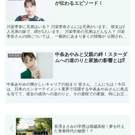
が伝わるエピソード！
川栄李奈に兄弟はいる？ 川栄李奈さんには兄弟がいます。 彼女は2
人兄弟の妹で、姉が1人います。 川栄李奈の兄弟はどんな人？ 川栄
李奈さんの姉については、 一般的にあまり多くの情報が 公開されて
いません。 しかし、川栄さんがメディアで 語るこ...
中条あやみと父親の絆！スターダ
女性芸能人
ムへの道のりと家族の影響とは⁉
中条あやみの輝かしいキャリアの始まり 皆さん、こんにちは！今日
は、日本のエンターテイメント業界で活躍する中条あやみさんに焦点
を当てて、彼女の成功への道のりと、その過程での家族、特にお父さ
んとの深い絆についてお話しします。 中条あやみさんは、...
長澤まさみの学歴は堀越高校！夢を叶え
た青春時代の秘密！？