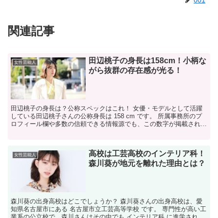
001
関連記事
田辺桃子の身長は158cm！小柄な
女性芸能人
がら抜群の存在感が光る！
田辺桃子の身長は？公称スペックはこれ！ 女優・モデルとして活躍
している田辺桃子さんの公称身長は 158 cm です。 所属事務所のプ
ロフィール欄や多数の信頼できる情報源でも、この数字が掲載されて
います。 この数値は、比較的コンパクトながらも...
高校は工芸高校のインテリア科！
女性芸能人
森川葵が地元を離れた理由とは？
森川葵の出身高校はどこでしょうか？ 森川葵さんの出身高校は、愛
知県名古屋市にある 名古屋市立工芸高等学校 です。 専門性が高い工
業系の公立校で、森川さんはその中でも インテリア科 に進学されて