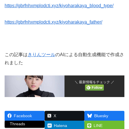
https://gbrfnhxmplodcti.xyz/kiyoharakaya_blood_type/
https://gbrfnhxmplodcti.xyz/kiyoharakaya_father/
この記事は
きりんツール
のAIによる自動生成機能で作成さ
れました
＼ 最新情報をチェック ／
Facebook
X
Bluesky
Threads
Hatena
LINE