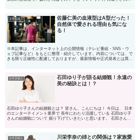
います。 偏差値はおよそ50〜51程度と評価され...
佐藤仁美の血液型はA型だった！
女性芸能人
自然体で愛される理由も気にな
る！
※本記事は、インターネット上の公開情報（テレビ番組・SNS・ウ
ェブ記事など）をもとに整理・紹介しています。内容については、で
きる限り正確性に配慮しておりますが、最新情報や正式発表とは異な
る場合があります。 ※人物への誹謗中傷や断定的な表現を...
石田ゆり子が語る結婚観！永遠の
女性芸能人
美の秘訣とは！？
石田ゆり子さんの結婚観とは？ 皆さん、こんにちは！ 今日は、 日本
のエンターテイメント業界で 長年にわたり活躍している 石田ゆり子
さんの結婚観について 掘り下げていきたいと思います。 石田さん
は、その美しさと洗練された 演技で多くのファンを...
川栄李奈の姉との関係は？家族愛
女性芸能人