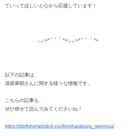
ていってほしいと心から応援しています！
｡.｡:+* ﾟ ゜ﾟ *+:｡.｡:+* ﾟ ゜ﾟ *+
以下の記事は、
清原果耶さんに関する様々な情報です。
こちらの記事も、
ぜひ併せて読んでみてくださいね！
https://gbrfnhxmplodcti.xyz/kiyoharakaya_nensyuu/