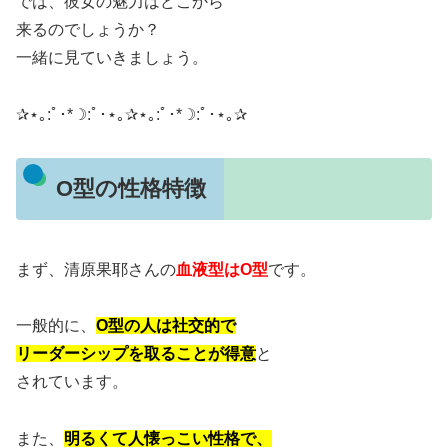
では、彼女の魅力はどこから
来るのでしょうか？
一緒に見ていきましょう。
✰⋆｡:ﾟ･*☽:ﾟ･⋆｡✰⋆｡:ﾟ･*☽:ﾟ･⋆｡✰
O型の性格特徴
まず、清原果耶さんの
血液型はO型
です。
一般的に、
O型の人は社交的で
リーダーシップを取ることが得意
と
されています。
また、
明るくて人懐っこい性格で、