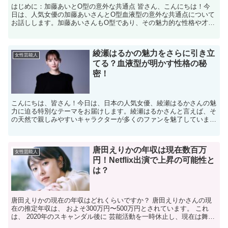
はじめに：加藤あいとO型の意外な共通点 皆さん、こんにちは！今
日は、人気女優の加藤あいさんとO型血液型の意外な共通点について
お話しします。加藤あいさんもO型であり、その魅力的な性格や才能
が血液型からくる特徴とどのようにリンクしているのかを掘...
綾瀬はるかの魅力をさらに引き立
女性芸能人
てる？血液型が明かす性格の秘
密！
こんにちは、皆さん！今日は、日本の人気女優、綾瀬はるかさんの魅
力に迫る特別なテーマをお届けします。綾瀬はるかさんと言えば、そ
の天然で親しみやすいキャラクターが多くのファンを魅了しています
が、今回は彼女の血液型が彼女の性格にどのように影響を与...
唐田えりかの年収は現在数百万
女性芸能人
円！Netflix出演で上昇の可能性と
は？
唐田えりかの現在の年収はどれくらいですか？ 唐田えりかさんの現
在の推定年収は、 およそ300万円〜500万円とされています。 これ
は、 2020年のスキャンダル後に 芸能活動を一時休止し、現在は舞台
や インディーズ映画への出演が 中心である...