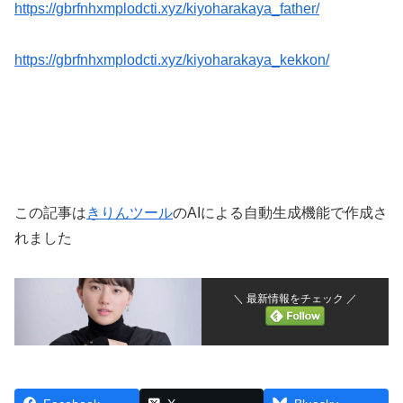
https://gbrfnhxmplodcti.xyz/kiyoharakaya_father/
https://gbrfnhxmplodcti.xyz/kiyoharakaya_kekkon/
この記事は
きりんツール
のAIによる自動生成機能で作成さ
れました
＼ 最新情報をチェック ／