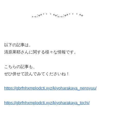
｡.｡:+* ﾟ ゜ﾟ *+:｡.｡:+* ﾟ ゜ﾟ *+
以下の記事は、
清原果耶さんに関する様々な情報です。
こちらの記事も、
ぜひ併せて読んでみてくださいね！
https://gbrfnhxmplodcti.xyz/kiyoharakaya_nensyuu/
https://gbrfnhxmplodcti.xyz/kiyoharakaya_tochi/