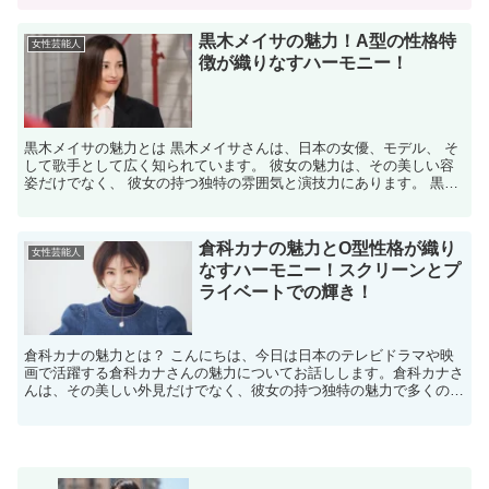
黒木メイサの魅力！A型の性格特
女性芸能人
徴が織りなすハーモニー！
黒木メイサの魅力とは 黒木メイサさんは、日本の女優、モデル、 そ
して歌手として広く知られています。 彼女の魅力は、その美しい容
姿だけでなく、 彼女の持つ独特の雰囲気と演技力にあります。 黒木
さんは、多くの映画やドラマで その才能を発揮し、 ...
倉科カナの魅力とO型性格が織り
女性芸能人
なすハーモニー！スクリーンとプ
ライベートでの輝き！
倉科カナの魅力とは？ こんにちは、今日は日本のテレビドラマや映
画で活躍する倉科カナさんの魅力についてお話しします。倉科カナさ
んは、その美しい外見だけでなく、彼女の持つ独特の魅力で多くのフ
ァンを魅了しています。彼女の演技は、視聴者に深い感動を...