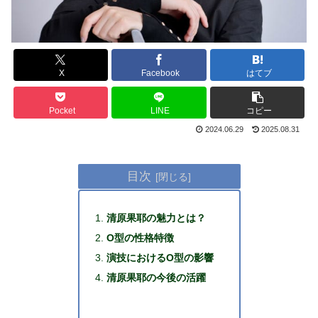
X
Facebook
はてブ
Pocket
LINE
コピー
2024.06.29
2025.08.31
目次
清原果耶の魅力とは？
O型の性格特徴
演技におけるO型の影響
清原果耶の今後の活躍