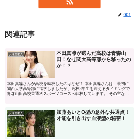
001
関連記事
本田真凜が選んだ高校は青森山
女性芸能人
田！なぜ関大高等部から移ったの
か！？
本田真凜さんが高校を転校したのはなぜ？ 本田真凜さんは、最初に
関西大学高等部に進学しましたが、高校3年生を迎えるタイミングで
青森山田高校普通科スポーツコースへ転校しています。 その主な理
由は、アメリカでの練習拠点に移るスケジュールと学業の両...
加藤あいとO型の意外な共通点！
女性芸能人
才能を引き出す血液型の秘密！