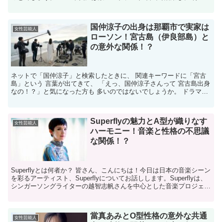
「ロングバケーション」では その独特な魅力が...
国仲涼子の出身は那覇市で実家は
女性芸能人
ローソン！宮古島（伊良部島）と
の意外な関係！？
ネットで「国仲涼子」と検索したときに、 関連キーワードに「宮古
島」という 言葉が出てきて、 「えっ、国仲涼子さんって 宮古島出身
なの！？」と気になった方も 多いのではないでしょうか。 ドラマ
『ちゅらさん』の ヒロイン・恵里のイメージもあって...
Superflyの魅力とA型が織りなす
女性芸能人
ハーモニー！音楽と性格の不思議
な関係！？
Superflyとは何者か？ 皆さん、こんにちは！今日は日本の音楽シーン
を彩るアーティスト、Superflyについてお話しします。Superflyは、
シンガーソングライターの越智志帆さんを中心とした音楽プロジェク
トです。彼女の力強くも心地よ...
當真あみとO型性格の意外な共通
女性芸能人