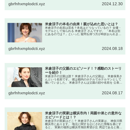
続けていたクラ...
gbrfnhxmplodcti.xyz
2024.12.30
米倉涼子の本名の由来！親が込めた思いとは？
米倉涼子の名前は芸名？本名はどうなっているの？ 女優・
モデルとして知られる 米倉涼子 さんですが、 「本名は別
にあるのでは？」といった 疑問を持つ方が時折おられま
す。 芸能人には芸名を使う方も多いため、 本名をめぐる情
報は話題になりやすい ...
gbrfnhxmplodcti.xyz
2024.08.18
米倉涼子の父親のエピソード！？感動のストーリ
ーを紹介！
米倉涼子の父親は誰？ 米倉涼子さんの父親は、 米倉保美さ
んという名前です。 彼は都内のホテルでホテルマンとして
働いていました。 米倉涼子さんは父親の顔や名前を 公表し
ていませんが、 ネット上ではこの情報が広まっています。
米倉涼子の父親は...
gbrfnhxmplodcti.xyz
2024.08.17
米倉涼子の実家は横浜市内！両親や弟との意外な
エピソードとは！？
米倉涼子の実家はどこ？ 米倉涼子さんの実家は、 神奈川県
横浜市にあります。 地元に関する公にされた情報を基にす
ると、 実家の場所は横浜市旭区希望が丘 周辺であると推測