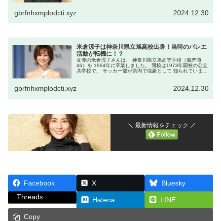
されています。 彼女の出身校である 「横浜市立希望が丘小
学校」や 「希望が...
gbrfnhxmplodcti.xyz
2024.12.30
米倉涼子は神奈川県立旭高校出身！当時のバレエ
活動が転機に！？
女優の米倉涼子さんは、 神奈川県立旭高等学校（偏差値
46）を 1994年に卒業しました。 同校は1973年開校の公立
共学校で、 サッカー部が県内で強豪として 知られていま
す。 在学中、米倉さんは部活動には参加せず、 幼少期から
続けていたクラ...
gbrfnhxmplodcti.xyz
2024.12.30
＼ 最新情報をチェック ／
Facebook
X
Bluesky
Threads
Hatena
LINE
Copy