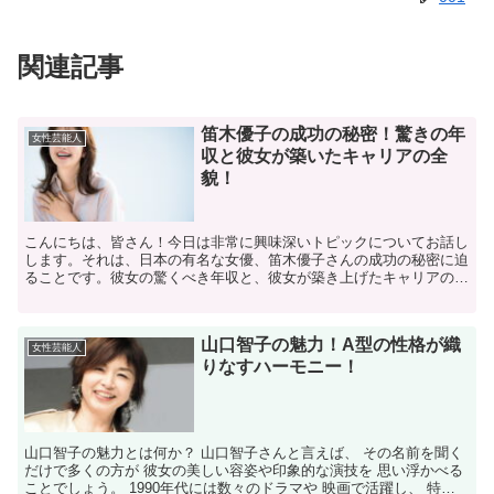
関連記事
笛木優子の成功の秘密！驚きの年
女性芸能人
収と彼女が築いたキャリアの全
貌！
こんにちは、皆さん！今日は非常に興味深いトピックについてお話し
します。それは、日本の有名な女優、笛木優子さんの成功の秘密に迫
ることです。彼女の驚くべき年収と、彼女が築き上げたキャリアの全
貌を掘り下げていきましょう。笛木優子さんは、その美しい...
山口智子の魅力！A型の性格が織
女性芸能人
りなすハーモニー！
山口智子の魅力とは何か？ 山口智子さんと言えば、 その名前を聞く
だけで多くの方が 彼女の美しい容姿や印象的な演技を 思い浮かべる
ことでしょう。 1990年代には数々のドラマや 映画で活躍し、 特に