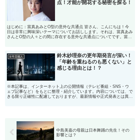
点！才能が開花する秘密を探る！
はじめに：當真あみとO型の意外な共通点 皆さん、こんにちは！今
日は非常に興味深いテーマについてお話しします。それは、當真あみ
さんとO型の人々との間に存在する意外な共通点についてです。當真
あみさんは、多くの人々に影響を与える才能豊かなアーティ...
鈴木紗理奈の更年期発言が深い！
女性芸能人
「年齢を重ねるのも悪くない」と
感じる理由とは！？
※本記事は、インターネット上の公開情報（テレビ番組・SNS・ウ
ェブ記事など）をもとに整理・紹介しています。内容については、で
きる限り正確性に配慮しておりますが、最新情報や正式発表とは異な
る場合があります。 ※人物への誹謗中傷や断定的な表現を...
中島美嘉の母親は日本舞踊の先生！その
影響とは？