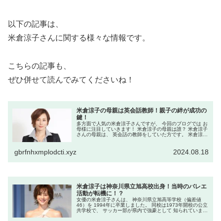
以下の記事は、
米倉涼子さんに関する様々な情報です。
こちらの記事も、
ぜひ併せて読んでみてくださいね！
米倉涼子の母親は英会話教師！親子の絆が成功の
鍵！
多方面で人気の米倉涼子さんですが、 今回のブログでは お
母様に注目していきます！ 米倉涼子の母親は誰？ 米倉涼子
さんの母親は、 英会話の教師をしていた方です。 米倉涼子
さんは幼少期から 英語に親しんで育ちました。 米倉涼子の
母親はどんな人？...
gbrfnhxmplodcti.xyz
2024.08.18
米倉涼子は神奈川県立旭高校出身！当時のバレエ
活動が転機に！？
女優の米倉涼子さんは、 神奈川県立旭高等学校（偏差値
46）を 1994年に卒業しました。 同校は1973年開校の公立
共学校で、 サッカー部が県内で強豪として 知られていま
す。 在学中、米倉さんは部活動には参加せず、 幼少期から