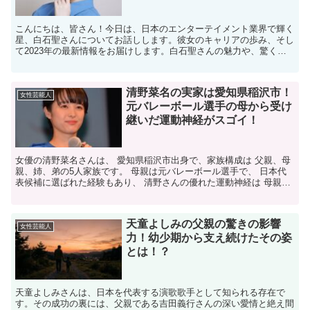
こんにちは、皆さん！今日は、日本のエンターテイメント業界で輝く
星、白石聖さんについてお話しします。彼女のキャリアの歩み、そし
て2023年の最新情報をお届けします。白石聖さんの魅力や、驚くべ
き年収についても触れていきますので、ぜひ最後までご覧...
清野菜名の実家は愛知県稲沢市！
女性芸能人
元バレーボール選手の母から受け
継いだ運動神経がスゴイ！
女優の清野菜名さんは、 愛知県稲沢市出身で、家族構成は 父親、母
親、姉、弟の5人家族です。 母親は元バレーボール選手で、 日本代
表候補に選ばれた経験もあり、 清野さんの優れた運動神経は 母親譲
りと言えるでしょう。 姉は3歳年上で、弟は2歳年...
天童よしみの父親の驚きの影響
女性芸能人
力！幼少期から支え続けたその姿
とは！？
天童よしみさんは、日本を代表する演歌歌手として知られる存在で
す。その成功の裏には、父親である吉田義行さんの深い愛情と絶え間