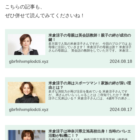
こちらの記事も、
ぜひ併せて読んでみてくださいね！
米倉涼子の母親は英会話教師！親子の絆が成功の
鍵！
多方面で人気の米倉涼子さんですが、 今回のブログでは お
母様に注目していきます！ 米倉涼子の母親は誰？ 米倉涼子
さんの母親は、 英会話の教師をしていた方です。 米倉涼子
さんは幼少期から 英語に親しんで育ちました。 米倉涼子の
母親はどんな人？...
gbrfnhxmplodcti.xyz
2024.08.18
米倉涼子の弟はスポーツマン！家族の絆が深い理
由とは？
多才な演技力が再び注目を集めている 米倉涼子さんです
が、 弟さんがいらっしゃることは ご存知でしたか？ 米倉
涼子に兄弟はいる？ 米倉涼子さんには、 4歳年下の弟さん
がいます。 彼女の家族構成は、母親と米倉涼子さん、 そし
て弟の3人家族です。...
gbrfnhxmplodcti.xyz
2024.08.17
米倉涼子は神奈川県立旭高校出身！当時のバレエ
活動が転機に！？
女優の米倉涼子さんは、 神奈川県立旭高等学校（偏差値