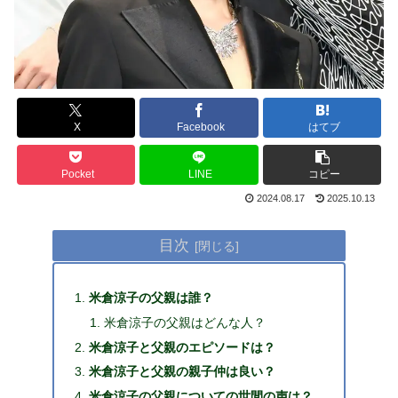
X
Facebook
はてブ
Pocket
LINE
コピー
2024.08.17
2025.10.13
目次
米倉涼子の父親は誰？
米倉涼子の父親はどんな人？
米倉涼子と父親のエピソードは？
米倉涼子と父親の親子仲は良い？
米倉涼子の父親についての世間の声は？