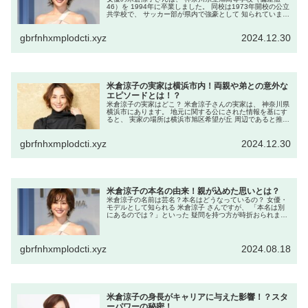
46）を 1994年に卒業しました。 同校は1973年開校の公立
共学校で、 サッカー部が県内で強豪として 知られていま
す。 在学中、米倉さんは部活動には参加せず、 幼少期から
続けていたクラ...
gbrfnhxmplodcti.xyz
2024.12.30
米倉涼子の実家は横浜市内！両親や弟との意外な
エピソードとは！？
米倉涼子の実家はどこ？ 米倉涼子さんの実家は、 神奈川県
横浜市にあります。 地元に関する公にされた情報を基にす
ると、 実家の場所は横浜市旭区希望が丘 周辺であると推測
されています。 彼女の出身校である 「横浜市立希望が丘小
学校」や 「希望が...
gbrfnhxmplodcti.xyz
2024.12.30
米倉涼子の本名の由来！親が込めた思いとは？
米倉涼子の名前は芸名？本名はどうなっているの？ 女優・
モデルとして知られる 米倉涼子 さんですが、 「本名は別
にあるのでは？」といった 疑問を持つ方が時折おられま
す。 芸能人には芸名を使う方も多いため、 本名をめぐる情
報は話題になりやすい ...
gbrfnhxmplodcti.xyz
2024.08.18
米倉涼子の身長がキャリアに与えた影響！？スタ
ーパワーの秘密！