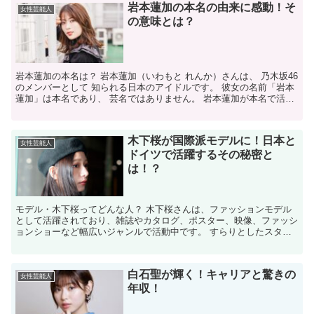
岩本蓮加の本名の由来に感動！そ
女性芸能人
の意味とは？
岩本蓮加の本名は？ 岩本蓮加（いわもと れんか）さんは、 乃木坂46
のメンバーとして 知られる日本のアイドルです。 彼女の名前「岩本
蓮加」は本名であり、 芸名ではありません。 岩本蓮加が本名で活動
していることはなぜ明らかになった？ 岩本蓮加...
木下桜が国際派モデルに！日本と
女性芸能人
ドイツで活躍するその秘密と
は！？
モデル・木下桜ってどんな人？ 木下桜さんは、ファッションモデル
として活躍されており、雑誌やカタログ、ポスター、映像、ファッシ
ョンショーなど幅広いジャンルで活動中です。 すらりとしたスタイ
ルが印象的で、159cm〜180cmの高さなど詳細は複...
白石聖が輝く！キャリアと驚きの
女性芸能人
年収！