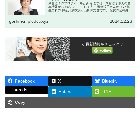
米倉涼子のプロフィールと身長 まずは、米倉涼子さんの基
本情報から おさらいしましょう。 米倉涼子さんは1975年
生まれの 神奈川県横浜市出身の女優です。 彼女の公称身長
は168cmとされており、 女優としては高身長の部類に入り
ます。 この身...
gbrfnhxmplodcti.xyz
2024.12.23
＼ 最新情報をチェック ／
Facebook
X
Bluesky
Threads
Hatena
LINE
Copy