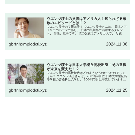
ウエンツ瑛士の父親はアメリカ人！知られざる家
族のエピソードとは！？
ウエンツ瑛士の父親は誰？ ウエンツ瑛士さんは、 日本とア
メリカのハーフであり、 日本の芸能界で活躍するタレン
ト、 俳優、歌手です。 彼の父親はアメリカ人で、 母親が
日本人ということが知られています。 しかし、一般的にウ
エンツさんの 父親に関...
gbrfnhxmplodcti.xyz
2024.11.08
ウエンツ瑛士は日本大学櫻丘高校出身！その選択
が未来を変えた！？
ウエンツ瑛士の高校時代はどのようなものだったのでしょ
うか？ ウエンツ瑛士さんは、2001年4月に 日本大学櫻丘高
等学校の普通科に入学し、 2004年3月に卒業しています。
同校は東京都世田谷区に位置し、 偏差値は58とされていま
す。 ウエン...
gbrfnhxmplodcti.xyz
2024.11.25