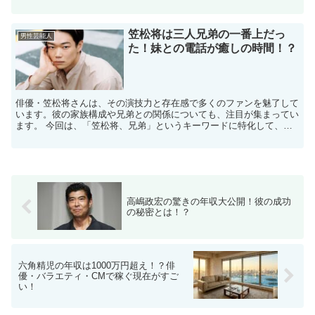
ミュニケーションを取ることが得意です。​ ...
笠松将は三人兄弟の一番上だっ
男性芸能人
た！妹との電話が癒しの時間！？
俳優・笠松将さんは、その演技力と存在感で多くのファンを魅了して
います。​彼の家族構成や兄弟との関係についても、注目が集まってい
ます。 ​今回は、「笠松将、兄弟」というキーワードに特化して、彼
の兄弟や家族とのエピソードを詳しくご紹介します。 ...
高嶋政宏の驚きの年収大公開！彼の成功
の秘密とは！？
六角精児の年収は1000万円超え！？俳
優・バラエティ・CMで稼ぐ現在がすご
い！