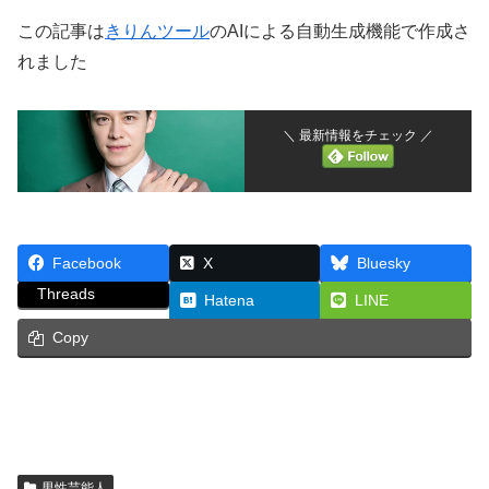
この記事は
きりんツール
のAIによる自動生成機能で作成さ
れました
＼ 最新情報をチェック ／
Facebook
X
Bluesky
Threads
Hatena
LINE
Copy
男性芸能人