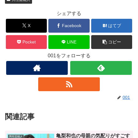
シェアする
X
Facebook
はてブ
Pocket
LINE
コピー
001をフォローする
001
関連記事
亀梨和也の母親の気配りがすごす
男性芸能人