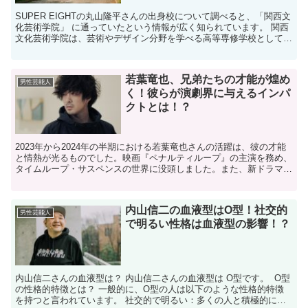
SUPER EIGHTの丸山隆平さんの出身校について調べると、「関西文
化芸術学院」 に通っていたという情報が広く知られています。 関西
文化芸術学院は、芸術やデザイン分野を学べる高等専修学校として運
営されていた学校で、現在は「関西文化芸術高等...
若葉竜也、兄弟たちの才能が煌め
男性芸能人
く！彼らが演劇界に与えるインパ
クトとは！？
2023年から2024年の半期における若葉竜也さんの活躍は、彼の才能
と情熱が光るものでした。映画『ペナルティループ』の主演を務め、
タイムループ・サスペンスの世界に没頭しました。また、新ドラマ
『アンメット ある脳外科医の日記』で、三瓶友治役を...
内山信二の血液型はO型！社交的
男性芸能人
で明るい性格は血液型の影響！？
内山信二さんの血液型は？ 内山信二さんの血液型は O型です。 ​ O型
の性格的特徴とは？ 一般的に、O型の人は以下のような性格的特徴
を持つと言われています。​ 社交的で明るい：​多くの人と積極的にコ