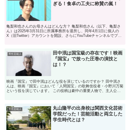
ぎる！食卓の工夫に称賛の嵐！
亀梨和也さんのお母さんはどんな方？ 亀梨和也さん（以下、亀梨さ
ん）は2025年3月31日に所属事務所を退所し、同年4月1日に個人の
X（旧Twitter）アカウントを開設、さらにYouTubeチャンネルでプラ
イベートな素顔を発信しています。 ...
田中泯は国宝級の存在です！映画
男性芸能人
『国宝』で放った圧巻の演技と
は！？
映画『国宝』で田中泯はどんな役を演じているのですか？ 田中泯さ
んは、映画『国宝』において「人間国宝」の歌舞伎役者・小野川万菊
という役を演じています。 この役柄は劇中の重要人物で、主人公た
ちが出会い、人生の転機となる存在として描かれています。...
丸山隆平の出身校は関西文化芸術
男性芸能人
学院だった！芸能活動と両立した
学生時代とは？