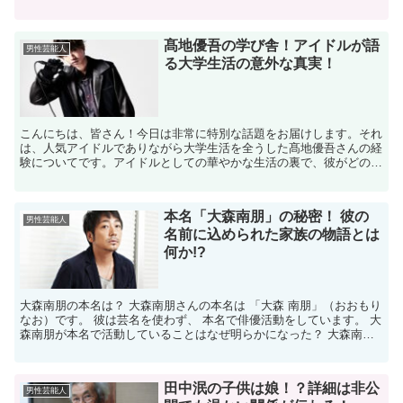
の世界では、 竹野内豊さんは多くの夫・パ...
髙地優吾の学び舎！アイドルが語
男性芸能人
る大学生活の意外な真実！
こんにちは、皆さん！今日は非常に特別な話題をお届けします。それ
は、人気アイドルでありながら大学生活を全うした髙地優吾さんの経
験についてです。アイドルとしての華やかな生活の裏で、彼がどのよ
うに学生生活を送っていたのか、その意外な真実に迫ります...
本名「大森南朋」の秘密！ 彼の
男性芸能人
名前に込められた家族の物語とは
何か!?
大森南朋の本名は？ 大森南朋さんの本名は 「大森 南朋」（おおもり
なお）です。 彼は芸名を使わず、 本名で俳優活動をしています。 大
森南朋が本名で活動していることはなぜ明らかになった？ 大森南朋
さんが本名で活動していることは、 公式なプロ...
田中泯の子供は娘！？詳細は非公
男性芸能人