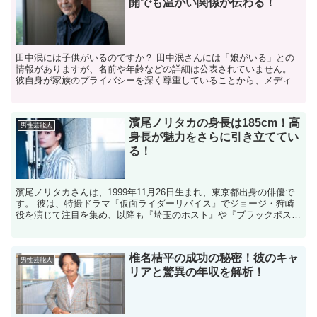
開でも温かい関係が伝わる！
田中泯には子供がいるのですか？ 田中泯さんには「娘がいる」との
情報がありますが、名前や年齢などの詳細は公表されていません。
彼自身が家族のプライバシーを深く尊重していることから、メディア
や公式な場では子供について語られることはほとんどありま...
濱尾ノリタカの身長は185cm！高
男性芸能人
身長が魅力をさらに引き立ててい
る！
濱尾ノリタカさんは、1999年11月26日生まれ、東京都出身の俳優で
す。 彼は、特撮ドラマ『仮面ライダーリバイス』でジョージ・狩崎
役を演じて注目を集め、以降も『埼玉のホスト』や『ブラックポスト
マン』、『マイ・セカンド・アオハル』などの話題作...
椎名桔平の成功の秘密！彼のキャ
男性芸能人
リアと驚異の年収を解析！