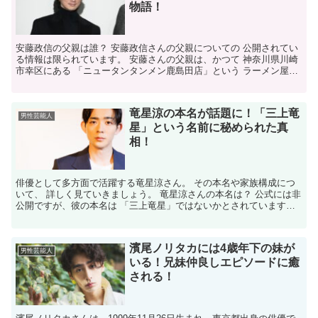
物語！
安藤政信の父親は誰？ 安藤政信さんの父親についての 公開されてい
る情報は限られています。 安藤さんの父親は、かつて 神奈川県川崎
市幸区にある 「ニュータンタンメン鹿島田店」という ラーメン屋を
経営していたとされています。 安藤政信の父親はど...
竜星涼の本名が話題に！「三上竜
男性芸能人
星」という名前に秘められた真
相！
俳優として多方面で活躍する竜星涼さん。 その本名や家族構成につ
いて、 詳しく見ていきましょう。 竜星涼さんの本名は？ 公式には非
公開ですが、彼の本名は 「三上竜星」ではないかとされています。
これは、彼が中学時代に 「三上竜星」という名前で...
濱尾ノリタカには4歳年下の妹が
男性芸能人
いる！兄妹仲良しエピソードに癒
される！