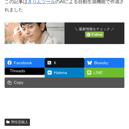
この記事は
きりんツール
のAIによる自動生成機能で作成さ
れました
＼ 最新情報をチェック ／
Facebook
X
Bluesky
Threads
Hatena
LINE
Copy
男性芸能人