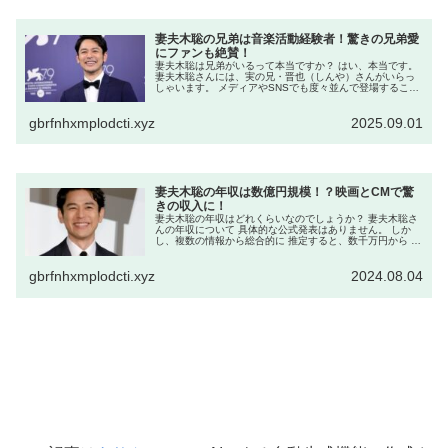
妻夫木聡の兄弟は音楽活動経験者！驚きの兄弟愛
にファンも絶賛！
妻夫木聡は兄弟がいるって本当ですか？ はい、本当です。
妻夫木聡さんには、実の兄・晋也（しんや）さんがいらっ
しゃいます。 メディアやSNSでも度々並んで登場すること
があり、とても仲の良い関係が伝わってきます。 兄と一緒
にバンド活動をしていた...
gbrfnhxmplodcti.xyz
2025.09.01
妻夫木聡の年収は数億円規模！？映画とCMで驚
きの収入に！
妻夫木聡の年収はどれくらいなのでしょうか？ 妻夫木聡さ
んの年収について 具体的な公式発表はありません。 しか
し、複数の情報から総合的に 推定すると、数千万円から 数
億円の範囲に及ぶと考えられます。 2025年6月時点では、
映画・ドラマ・ C...
gbrfnhxmplodcti.xyz
2024.08.04