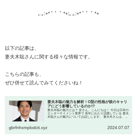
｡.｡:+* ﾟ ゜ﾟ *+:｡.｡:+* ﾟ ゜ﾟ *+
以下の記事は、
妻夫木聡さんに関する様々な情報です。
こちらの記事も、
ぜひ併せて読んでみてくださいね！
妻夫木聡の魅力を解析！O型の性格が彼のキャリ
アにどう影響しているのか!?
妻夫木聡の魅力とは？ 皆さん、こんにちは！ 今日は日本の
エンターテイメント業界で 長年にわたり活躍している 妻夫
木聡さんの魅力についてお話しします。 妻夫木さんは、そ
の独特な魅力と 演技力で多くのファンを魅了しています
が、 彼の性格がどのよ...
gbrfnhxmplodcti.xyz
2024.07.07