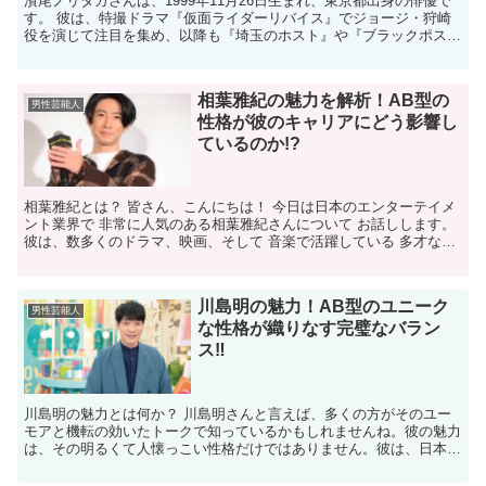
濱尾ノリタカさんは、1999年11月26日生まれ、東京都出身の俳優で
す。​ 彼は、特撮ドラマ『仮面ライダーリバイス』でジョージ・狩崎
役を演じて注目を集め、以降も『埼玉のホスト』や『ブラックポスト
マン』、『マイ・セカンド・アオハル』などの話題...
相葉雅紀の魅力を解析！AB型の
男性芸能人
性格が彼のキャリアにどう影響し
ているのか!?
相葉雅紀とは？ 皆さん、こんにちは！ 今日は日本のエンターテイメ
ント業界で 非常に人気のある相葉雅紀さんについて お話しします。
彼は、数多くのドラマ、映画、そして 音楽で活躍している 多才なア
ーティストです。 特に、ジャニーズ事務所に所属...
川島明の魅力！AB型のユニーク
男性芸能人
な性格が織りなす完璧なバラン
ス‼
川島明の魅力とは何か？ 川島明さんと言えば、多くの方がそのユー
モアと機転の効いたトークで知っているかもしれませんね。彼の魅力
は、その明るくて人懐っこい性格だけではありません。彼は、日本の
お笑いコンビ「麒麟」の一員として、またテレビ番組の司会...