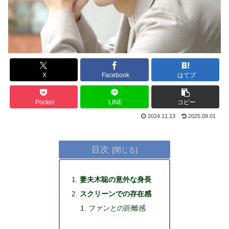
X
Facebook
はてブ
Pocket
LINE
コピー
2024.11.13
2025.09.01
目次
妻夫木聡の意外な身長
スクリーンでの存在感
ファンとの距離感