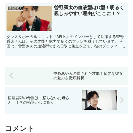
曽野舜太の血液型はO型！明るく
男性芸能人
親しみやすい理由がここに！？
ダンス＆ボーカルユニット「M!LK」のメンバーとして活躍する曽野
舜太さんは、その才能と魅力で多くのファンを魅了しています。 ​今
回は、曽野さんの血液型であるO型に焦点を当て、彼のプロフィール
や活動、そしてO型の特徴について詳しくご紹介します...
中条あやみの隠された才能！多才な彼女
の魅力を徹底解析！
稲垣吾郎の母親は「怒らないお母さ
ん」！その秘訣が心に響く！
コメント