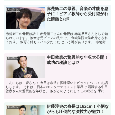
赤楚衛二の母親、音楽の才能を息
男性芸能人
子に！ピアノ教師から受け継がれ
た情熱とは⁉
赤楚衛二の母親は誰？ 赤楚衛二さんの母親は 赤楚早苗さんとして知
られています。 彼女は元ピアノの先生で、 金城学院大学出身とされ
ており、 教育方針もスパルタだった という噂があります。 赤楚衛二
さんの母親、赤楚早苗さんは、 音楽への深い愛情...
中田敦彦の驚異的な年収大公開！
男性芸能人
成功の秘訣とは!?
こんにちは、皆さん！ 今日は非常に興味深いトピックについて お話
しします。 それは、日本のエンターテイメント業界で 活躍する中田
敦彦さんの驚異的な年収と、 彼がどのようにしてこの成功を 手に入
れたのかについてです。 中田さんは多岐にわたる才...
伊藤淳史の身長は162cm！小柄な
男性芸能人
がらも圧倒的な演技力が魅力！