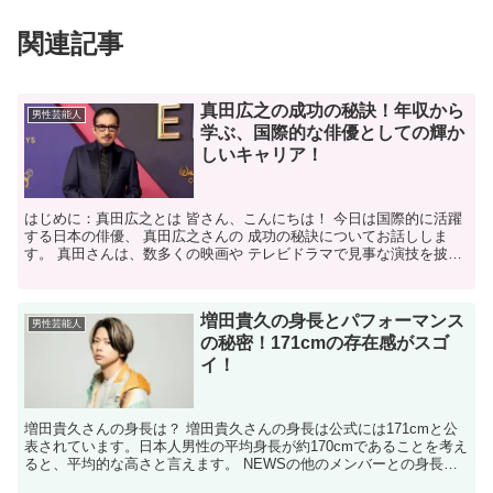
関連記事
真田広之の成功の秘訣！年収から
男性芸能人
学ぶ、国際的な俳優としての輝か
しいキャリア！
はじめに：真田広之とは 皆さん、こんにちは！ 今日は国際的に活躍
する日本の俳優、 真田広之さんの 成功の秘訣についてお話ししま
す。 真田さんは、数多くの映画や テレビドラマで見事な演技を披露
し、 世界中の観客を魅了してきました。 彼のキャリ...
増田貴久の身長とパフォーマンス
男性芸能人
の秘密！171cmの存在感がスゴ
イ！
増田貴久さんの身長は？ 増田貴久さんの身長は公式には171cmと公
表されています。日本人男性の平均身長が約170cmであることを考え
ると、平均的な高さと言えます。 NEWSの他のメンバーとの身長差
は？ NEWSの他のメンバーと比較すると、増...