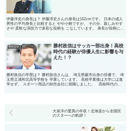
伊藤淳史の身長は？ 伊藤淳史さんの身長は162cmです。 日本の成人
男性の平均身長と比較すると やや小柄ですが、 その分、親しみやす
さや 柔軟な演技力で多彩な役柄を こなしています。 身長が役柄に影
響することは？ 伊藤さんの身長は、彼の キ...
勝村政信はサッカー部出身！高校
男性芸能人
時代の経験が俳優人生に影響を与
えた！？
勝村政信の学歴は？ 勝村政信さんは、 埼玉県蕨市出身の俳優で、 埼
玉県立浦和北高等学校を 卒業しています。 高校卒業後は大学には進
学せず、 スポーツ用品の卸売会社に就職しました。 高校時代の部
活動は？ 浦和北高等学校在学中、勝村さんは ...
大泉洋の驚異の年収！北海道から全国区
のスターへの軌跡！