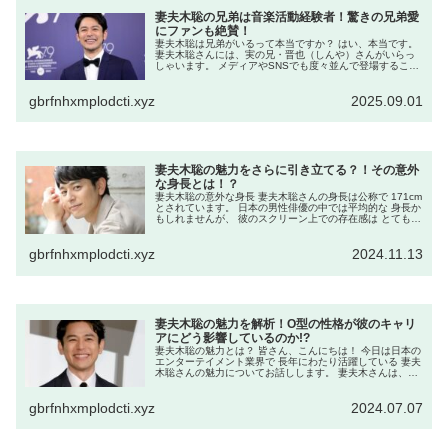
妻夫木聡の兄弟は音楽活動経験者！驚きの兄弟愛
にファンも絶賛！
妻夫木聡は兄弟がいるって本当ですか？ はい、本当です。
妻夫木聡さんには、実の兄・晋也（しんや）さんがいらっ
しゃいます。 メディアやSNSでも度々並んで登場すること
があり、とても仲の良い関係が伝わってきます。 兄と一緒
にバンド活動をしていた...
gbrfnhxmplodcti.xyz
2025.09.01
妻夫木聡の魅力をさらに引き立てる？！その意外
な身長とは！？
妻夫木聡の意外な身長 妻夫木聡さんの身長は公称で 171cm
とされています。 日本の男性俳優の中では平均的な 身長か
もしれませんが、 彼のスクリーン上での存在感は とても大
きいですね。 171cmの身長がどのようにして 彼の魅力を引
き立てて...
gbrfnhxmplodcti.xyz
2024.11.13
妻夫木聡の魅力を解析！O型の性格が彼のキャリ
アにどう影響しているのか!?
妻夫木聡の魅力とは？ 皆さん、こんにちは！ 今日は日本の
エンターテイメント業界で 長年にわたり活躍している 妻夫
木聡さんの魅力についてお話しします。 妻夫木さんは、そ
の独特な魅力と 演技力で多くのファンを魅了しています
が、 彼の性格がどのよ...
gbrfnhxmplodcti.xyz
2024.07.07