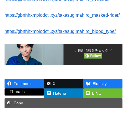
https://gbrfnhxmplodcti.xyz/takasugimahiro_masked-rider/
https://gbrfnhxmplodcti.xyz/takasugimahiro_blood_type/
＼ 最新情報をチェック ／
Facebook
X
Bluesky
Threads
Hatena
LINE
Copy