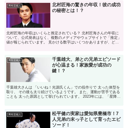
北村匠海の驚きの年収！彼の成功
男性芸能人
の秘密とは！？
北村匠海の年収はいくらと推定されている？ 北村匠海さんの年収に
ついて、公式発表はなく、複数のメディアやウェブサイトで「推定」
値が報じられています。 見かける数字はいくつかありますが、どれ
も確定的なものではありません。主な推定値を以下にまとめ...
千葉雄大、弟との兄弟エピソード
男性芸能人
が心温まる！家族愛が成功の
鍵！？
千葉雄大さんは 「いいね！光源氏くん」での役作りで 太った体型を
取り、 その後も太り続けているようです。 また、運動が苦手である
ことも 太った原因として挙げられています。 2023年には、「星降る
夜に」での 出演時にも太った姿が注目されまし...
松平健の実家は愛知県豊橋市！7
男性芸能人
人兄弟の末っ子として育ったエピ
ソード！