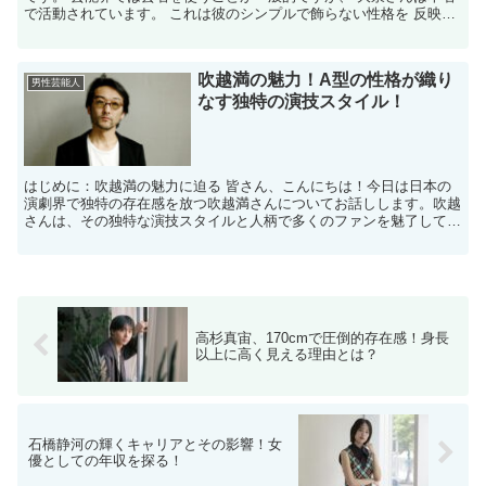
で活動されています。 これは彼のシンプルで飾らない性格を 反映し
ているかもしれませんね。 大泉洋が本名で活動して...
吹越満の魅力！A型の性格が織り
男性芸能人
なす独特の演技スタイル！
はじめに：吹越満の魅力に迫る 皆さん、こんにちは！今日は日本の
演劇界で独特の存在感を放つ吹越満さんについてお話しします。吹越
さんは、その独特な演技スタイルと人柄で多くのファンを魅了してい
ます。彼の演技は、彼の血液型であるA型の性格と深く関連...
高杉真宙、170cmで圧倒的存在感！身長
以上に高く見える理由とは？
石橋静河の輝くキャリアとその影響！女
優としての年収を探る！