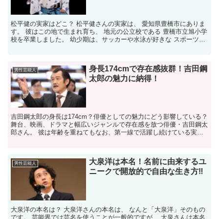
松平健の実家はどこ？ 松平健さんの実家は、 愛知県豊橋市にありま
す。 彼はこの地で生まれ育ち、 地元の公立校である 豊橋市立旭小学
校を卒業しました。 幼少期は、サッカーや水泳が好きな スポーツ少
年として過ごしていました。 家族構成は？ 松平...
身長174cmで存在感抜群！吉田鋼
男性芸能人
太郎の魅力に納得！
吉田鋼太郎の身長は174cm？俳優としての魅力にどう影響している？
舞台、映画、ドラマと幅広いジャンルで存在感を放つ俳優・吉田鋼太
郎さん。 彼は年齢を重ねてもなお、第一線で活躍し続けている実力
派俳優です。 今回は「吉田鋼太郎、身長」というキ...
大泉洋は本名！名前に由来するユ
男性芸能人
ニークで開放的で自由な生き方‼
大泉洋の本名は？ 大泉洋さんの本名は、 なんと「大泉洋」そのもの
です。 芸能界では芸名を使うことが一般的ですが、 大泉さんは本名