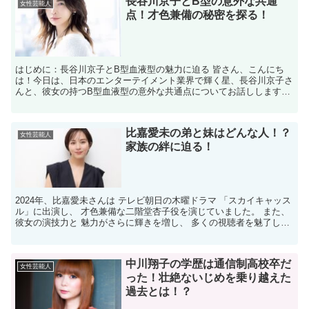
長谷川京子とB型の意外な共通
女性芸能人
点！才色兼備の秘密を探る！
はじめに：長谷川京子とB型血液型の魅力に迫る 皆さん、こんにち
は！今日は、日本のエンターテイメント業界で輝く星、長谷川京子さ
んと、彼女の持つB型血液型の意外な共通点についてお話しします。
長谷川京子さんといえば、その美貌と才能で多くの人々を魅...
比嘉愛未の弟と妹はどんな人！？
女性芸能人
家族の絆に迫る！
2024年、比嘉愛未さんは テレビ朝日の木曜ドラマ 「スカイキャッス
ル」に出演し、 才色兼備な二階堂杏子役を演じていました。 また、
彼女の演技力と 魅力がさらに輝きを増し、 多くの視聴者を魅了して
います。 ますます活躍が楽しみな 比嘉愛未さ...
中川翔子の学歴は通信制高校卒だ
女性芸能人
った！壮絶ないじめを乗り越えた
過去とは！？