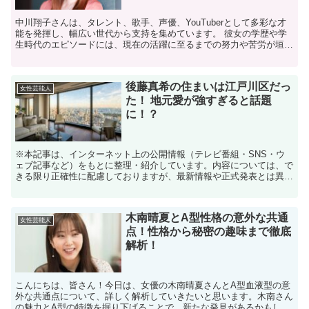
中川翔子さんは、タレント、歌手、声優、YouTuberとして多彩な才
能を発揮し、幅広い世代から支持を集めています。 彼女の学歴や学
生時代のエピソードには、現在の活躍に至るまでの努力や苦労が垣間
見えます。 今回は、「中川翔子、学歴」に焦点を当...
後藤真希の住まいは江戸川区だっ
女性芸能人
た！ 地元愛が強すぎると話題
に！？
※本記事は、インターネット上の公開情報（テレビ番組・SNS・ウ
ェブ記事など）をもとに整理・紹介しています。内容については、で
きる限り正確性に配慮しておりますが、最新情報や正式発表とは異な
る場合があります。 ※人物への誹謗中傷や断定的な表現を...
木南晴夏とA型性格の意外な共通
女性芸能人
点！性格から秘密の趣味まで徹底
解析！
こんにちは、皆さん！今日は、女優の木南晴夏さんとA型血液型の意
外な共通点について、詳しく解析していきたいと思います。木南さん
の魅力とA型の特徴を掘り下げることで、新たな発見があるかもしれ