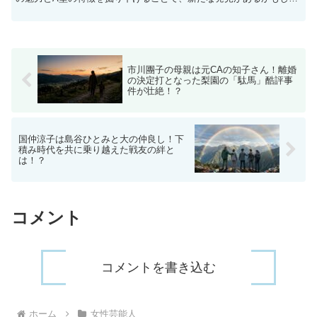
ませんね。それでは、さっそく見ていきましょう！ 木南晴...
市川團子の母親は元CAの知子さん！離婚
の決定打となった梨園の「駄馬」酷評事
件が壮絶！？
国仲涼子は島谷ひとみと大の仲良し！下
積み時代を共に乗り越えた戦友の絆と
は！？
コメント
コメントを書き込む
ホーム
女性芸能人