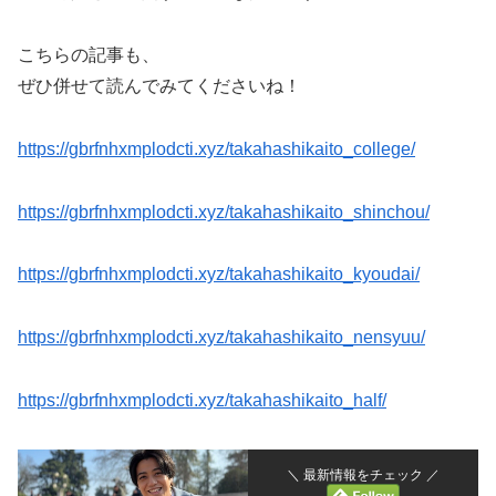
こちらの記事も、
ぜひ併せて読んでみてくださいね！
https://gbrfnhxmplodcti.xyz/takahashikaito_college/
https://gbrfnhxmplodcti.xyz/takahashikaito_shinchou/
https://gbrfnhxmplodcti.xyz/takahashikaito_kyoudai/
https://gbrfnhxmplodcti.xyz/takahashikaito_nensyuu/
https://gbrfnhxmplodcti.xyz/takahashikaito_half/
＼ 最新情報をチェック ／