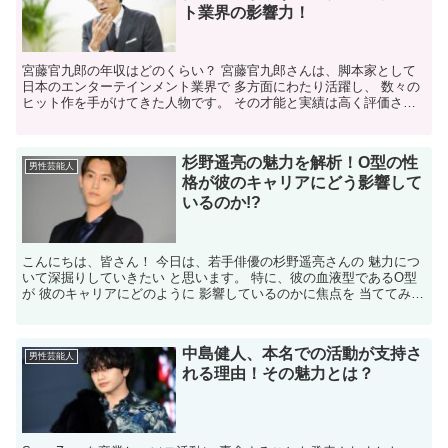
ト業界の影響力！
宮藤官九郎の年収はどのくらい？ 宮藤官九郎さんは、脚本家として
日本のエンターテインメント業界で 多方面にわたり活躍し、 数々の
ヒット作を手がけてきた人物です。 その才能と実績は高く評価され
ており、 推定年収も一般的な脚本家を 大きく上回る...
杉野遥亮の魅力を解析！O型の性
男性芸能人
格が彼のキャリアにどう影響して
いるのか!?
こんにちは、皆さん！ 今日は、若手俳優の杉野遥亮さんの 魅力につ
いて深掘りしていきたい と思います。 特に、彼の血液型であるO型
が 彼のキャリアにどのように 影響しているのかに焦点を 当ててみま
しょう。 O型の性格特徴と杉野さんの行動や 発...
中島健人、本名での活動が支持さ
男性芸能人
れる理由！その魅力とは？