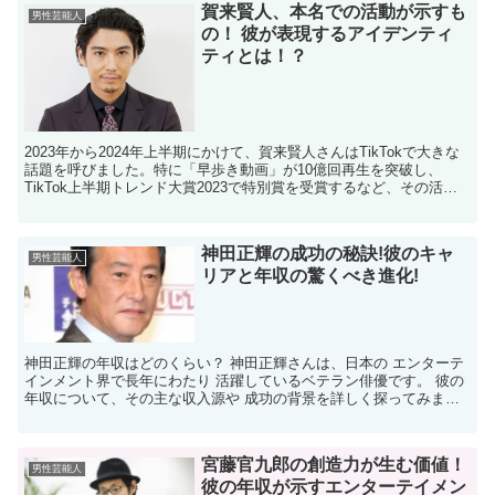
賀来賢人、本名での活動が示すも
男性芸能人
の！ 彼が表現するアイデンティ
ティとは！？
2023年から2024年上半期にかけて、賀来賢人さんはTikTokで大きな
話題を呼びました。特に「早歩き動画」が10億回再生を突破し、
TikTok上半期トレンド大賞2023で特別賞を受賞するなど、その活躍
は目覚ましいものがありました。 才能...
神田正輝の成功の秘訣!彼のキャ
男性芸能人
リアと年収の驚くべき進化!
神田正輝の年収はどのくらい？ 神田正輝さんは、日本の エンターテ
インメント界で長年にわたり 活躍しているベテラン俳優です。 彼の
年収について、その主な収入源や 成功の背景を詳しく探ってみまし
ょう。 主な収入源は？ 神田正輝さんの収入源は多岐...
宮藤官九郎の創造力が生む価値！
男性芸能人
彼の年収が示すエンターテイメン