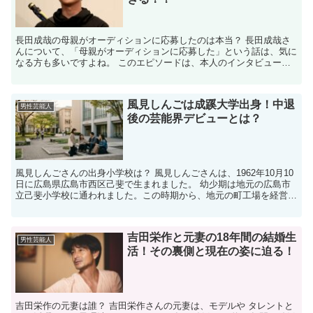
長田成哉の母親がオーディションに応募したのは本当？ 長田成哉さ
んについて、「母親がオーディションに応募した」という話は、気に
なる方も多いですよね。 このエピソードは、本人のインタビューで
語られており、母親がオーディションに応募したことは事実...
風見しんごは成蹊大学出身！中退
男性芸能人
後の芸能界デビューとは？
風見しんごさんの出身小学校は？ 風見しんごさんは、1962年10月10
日に広島県広島市西区己斐で生まれました。 幼少期は地元の広島市
立己斐小学校に通われました。この時期から、地元の町工場を経営す
るお父様の影響で、エンジニアを志し、理系科目に...
吉田栄作と元妻の18年間の結婚生
男性芸能人
活！その裏側と現在の姿に迫る！
吉田栄作の元妻は誰？ 吉田栄作さんの元妻は、モデルや タレントと