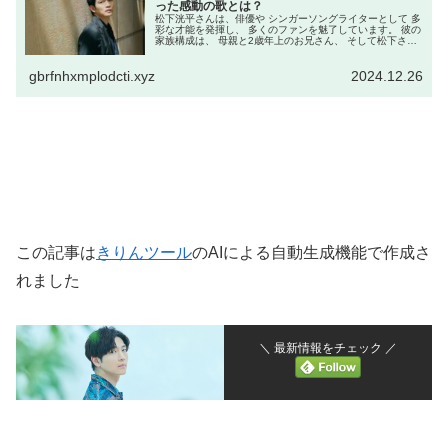
った感動の歌とは？
松下洸平さんは、俳優や シンガーソングライターとして 多
彩な才能を発揮し、 多くのファンを魅了しています。 彼の
家族構成は、 母親と2歳年上のお兄さん、 そして松下さん
の3人家族です。 父親についての情報は少なく、 幼少期に
両親が離婚し、 ...
gbrfnhxmplodcti.xyz
2024.12.26
この記事は
きりんツール
のAIによる自動生成機能で作成さ
れました
＼ 最新情報をチェック ／