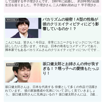
して活躍する平子理沙さんです。 1997年に結婚し、 約18年間の結婚
生活を送りました。 平子理沙さん 二人の馴れ初めは？ 平子理沙さん
が吉田栄作さんの ライブのバックステージ...
バカリズムの秘密！A型の性格が
男性芸能人
彼のクリエイティビティにどう影
響しているのか！？
こんにちは、皆さん！今日は、非常にユニークなトピックについてお
話ししたいと思います。それは、日本の有名なコメディアンであり、
脚本家でもあるバカリズムさんのクリエイティビティについてです。
特に、彼の血液型がA型であることが、彼の創造性にどの...
坂口健太郎とお姉さんの仲が良す
男性芸能人
ぎる！？甥っ子への愛情もたっぷ
り！
坂口健太郎さんは、日本を代表する 俳優として多くの作品で活躍さ
れています。 彼の家族構成や兄弟について 詳しく見ていきましょ
う。 坂口健太郎さんに兄弟はいるの？ 坂口健太郎さんには、 2歳年
上のお姉さんがいます。 一般の方であるため、詳細な...