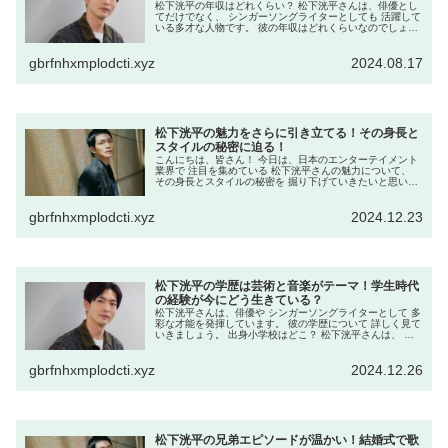
松下洸平の年収はどれくらい？ 松下洸平さんは、俳優とし
てだけでなく、 シンガーソングライターとしても 活躍して
いる多才な人物です。 彼の年収はどれくらいなのでしょう
か？ 松下洸平の主な収入源は？ 松下洸平さんの収入源は多
岐にわたります。 以...
gbrfnhxmplodcti.xyz
2024.08.17
松下洸平の魅力をさらに引き立てる！その身長と
スタイルの秘密に迫る！
こんにちは、皆さん！ 今日は、日本のエンターテイメント
業界で 注目を集めている 松下洸平さんの魅力について、
その身長とスタイルの秘密を 掘り下げていきたいと思いま
す。 松下さんは、その才能だけでなく、 見た目のスタイル
も非常に魅力的ですよ...
gbrfnhxmplodcti.xyz
2024.12.23
松下洸平の学歴は芸術と音楽がテーマ！学生時代
の経験が今にどう生きている？
松下洸平さんは、俳優や シンガーソングライターとして 多
彩な才能を発揮しています。 彼の学歴について 詳しく見て
いきましょう。 出身小学校はどこ？ 松下洸平さんは、 東
京都八王子市立秋葉台小学校を 卒業しています。 幼少期か
ら芸術に親しみ、...
gbrfnhxmplodcti.xyz
2024.12.26
松下洸平の兄弟エピソードが温かい！結婚式で歌