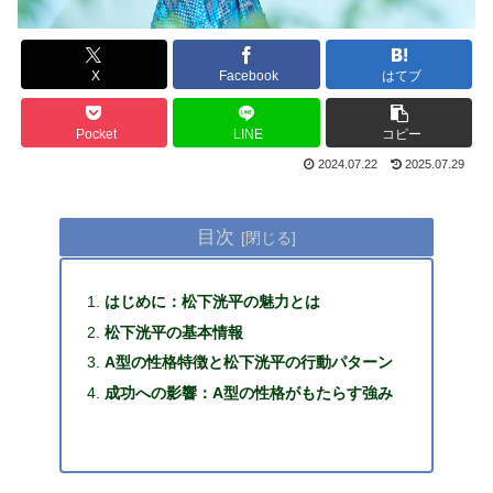
X
Facebook
はてブ
Pocket
LINE
コピー
2024.07.22
2025.07.29
目次
はじめに：松下洸平の魅力とは
松下洸平の基本情報
A型の性格特徴と松下洸平の行動パターン
成功への影響：A型の性格がもたらす強み