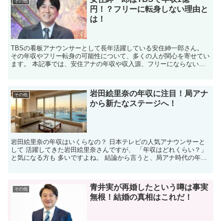
その他
円！？フリーに転身しない理由と
は！
​TBSの看板アナウンサーとして長年活躍している安住紳一郎さん。
その年収やフリー転身の可能性について、多くの人が関心を寄せてい
ます。​ 本記事では、安住アナの年収や収入源、フリーにならない理
由、さらには今後の展望について詳しく解説します。...
岩田絵里奈の年収に注目！局アナ
その他
から新たなステージへ！
岩田絵里奈の年収はいくらなの？ 日本テレビの人気アナウンサーと
して 活躍してきた岩田絵里奈さんですが、 「年収はどれくらい？」
と気になる方も 多いですよね。 結論から言うと、局アナ時代の年収
は 約700万〜800万円程度と 考えられています...
青井実が再婚したという噂は事実
その他
無根！結婚の真相はこれだ！