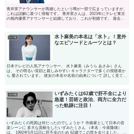
青井実アナウンサーが再婚したという噂が一部で広まっていますが、
これは誤解に基づく情報です。 ​青井実さんは、2023年にテレビ東京
の相内優香アナウンサーと結婚しており、これが初婚です。 ​過去に
元日本テレビの森麻季アナウンサーとの交際報道が...
水卜麻美の本名は「水卜」！意外
その他
なエピソードとルーツとは？
日本テレビの人気アナウンサー、 水卜麻美（みうら あさみ）さん
は、 その明るい笑顔と親しみやすい キャラクターで多くの視聴者か
ら 愛されています。 彼女の本名や名前の由来について 詳しく見てい
きましょう。 水卜麻美の本名は？ 水卜麻美さんの...
いずみたくは62歳で肝不全により
その他
急逝！芸術と政治、両方に全力だ
った軌跡に注目！
いずみたくの死因は何だったのでしょうか？ 作曲家として日本の音
楽シーンに 多大な貢献をしたいずみたくさん （本名：今泉隆雄）
は、 1992年5月11日に肝不全のため 62歳でこの世を去りました。 肝