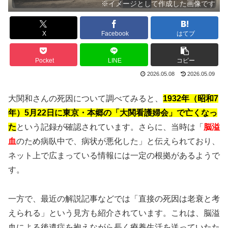
※イメージとして作成した画像です
X
Facebook
はてブ
Pocket
LINE
コピー
2026.05.08
2026.05.09
大関和さんの死因について調べてみると、
1932年（昭和7
年）5月22日に東京・本郷の「大関看護婦会」で亡くなっ
た
という記録が確認されています。さらに、当時は「
脳溢
血
のため病臥中で、病状が悪化した」と伝えられており、
ネット上で広まっている情報には一定の根拠があるようで
す。
一方で、最近の解説記事などでは「直接の死因は老衰と考
えられる」という見方も紹介されています。これは、脳溢
血による後遺症を抱えながら長く療養生活を送っていたた