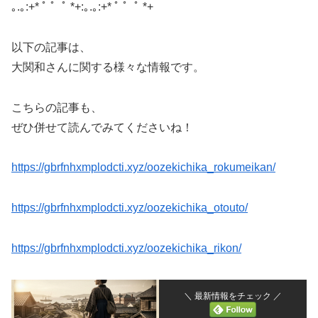
｡.｡:+* ﾟ ゜ﾟ *+:｡.｡:+* ﾟ ゜ﾟ *+
以下の記事は、
大関和さんに関する様々な情報です。
こちらの記事も、
ぜひ併せて読んでみてくださいね！
https://gbrfnhxmplodcti.xyz/oozekichika_rokumeikan/
https://gbrfnhxmplodcti.xyz/oozekichika_otouto/
https://gbrfnhxmplodcti.xyz/oozekichika_rikon/
＼ 最新情報をチェック ／