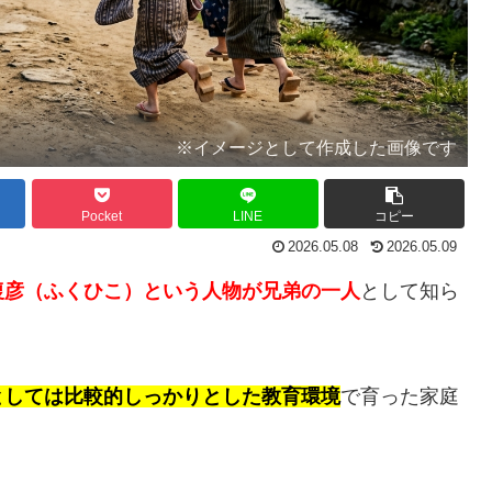
※イメージとして作成した画像です
Pocket
LINE
コピー
2026.05.08
2026.05.09
復彦（ふくひこ）という人物が兄弟の一人
として知ら
としては比較的しっかりとした教育環境
で育った家庭