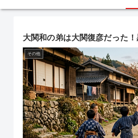
大関和の弟は大関復彦だった！
その他