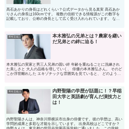
髙石あかりの身長はどれくらい？公式データから見る真実 髙石あか
りさんの身長は160cmです。 複数の信頼できる情報源がこの数字を
記載しており、公称の身長として広く受け入れられています。 なぜ
「160cm」が公表されている？信頼できるプロフィ...
本木雅弘の兄弟とは？農家を継い
男性芸能人
だ兄弟との絆に迫る！
本木雅弘の実家と男三人兄弟の固い絆 年齢を重ねるごとに洗練され
た美しさと 大人の品格を増していく、 俳優の本木雅弘さん。 そのど
こか浮世離れした エキゾチックな雰囲気を見ていると、 どのような
環境で育ってこられたのか、 とても気になりますよ...
内野聖陽の学歴が話題に！？早稲
男性芸能人
田大学と英語劇が育んだ演技力と
は！
内野聖陽さんは、神奈川県横浜市出身の俳優です。彼の学歴は、高い
学問的成果と多彩な才能を示しています。 出身高校はどこですか？
内野さんは、東京都の世田谷学園高等学校に通いました。この学校