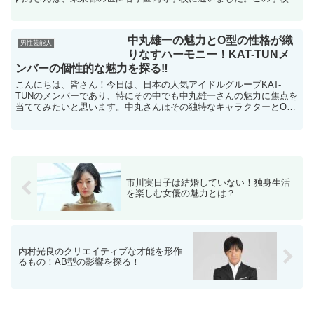
は、曹洞宗が運営する男子校で、仏教の教えを重視した教育...
中丸雄一の魅力とO型の性格が織
男性芸能人
りなすハーモニー！KAT-TUNメ
ンバーの個性的な魅力を探る‼
こんにちは、皆さん！今日は、日本の人気アイドルグループKAT-
TUNのメンバーであり、特にその中でも中丸雄一さんの魅力に焦点を
当ててみたいと思います。中丸さんはその独特なキャラクターとO型
の性格が見事に融合して、彼の人間性やパフォーマンスに...
市川実日子は結婚していない！独身生活
を楽しむ女優の魅力とは？
内村光良のクリエイティブな才能を形作
るもの！AB型の影響を探る！