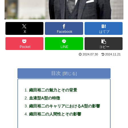
X
Facebook
はてブ
Pocket
LINE
コピー
2024.07.30
2024.11.21
目次
織田裕二の魅力とその背景
血液型A型の特徴
織田裕二のキャリアにおけるA型の影響
織田裕二の人間性とその影響