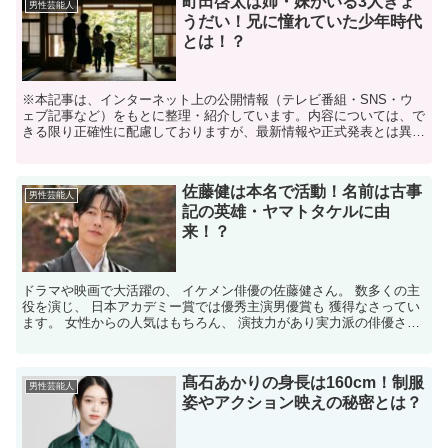
町田啓太は姉・妹がいる3人きょ
男性芸能人
うだい！兄に憧れていた少年時代
とは！？
※本記事は、インターネット上の公開情報（テレビ番組・SNS・ウ
ェブ記事など）をもとに整理・紹介しています。内容については、で
きる限り正確性に配慮しておりますが、最新情報や正式発表とは異な
る場合があります。 ※人物への誹謗中傷や断定的な表現を...
佐藤健は本名で活動！名前は古事
男性芸能人
記の英雄・ヤマトタケルに由
来！？
ドラマや映画で大活躍の、 イケメン俳優の佐藤健さん。 数多くの主
役を演じ、 日本アカデミー賞では優秀主演男優賞も 獲得なさってい
ます。 女性からの人気はもちろん、 演技力があり実力派の俳優さん
ですよね。 そんな佐藤健さんですが、 お名前は本...
髙石あかりの身長は160cm！制服
男性芸能人
姿やアクション映えの秘密とは？