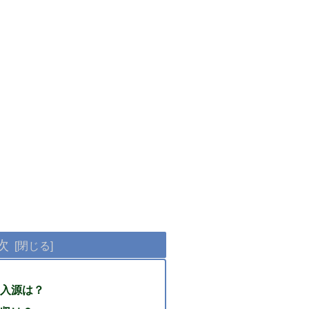
次
入源は？