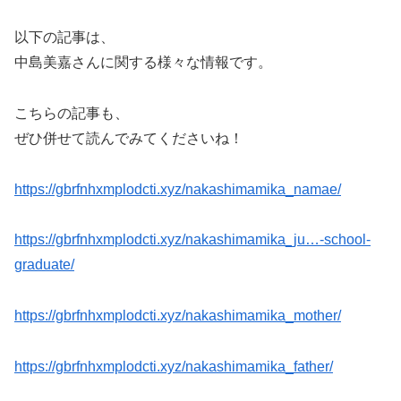
以下の記事は、
中島美嘉さんに関する様々な情報です。
こちらの記事も、
ぜひ併せて読んでみてくださいね！
https://gbrfnhxmplodcti.xyz/nakashimamika_namae/
https://gbrfnhxmplodcti.xyz/nakashimamika_ju…-school-
graduate/
https://gbrfnhxmplodcti.xyz/nakashimamika_mother/
https://gbrfnhxmplodcti.xyz/nakashimamika_father/