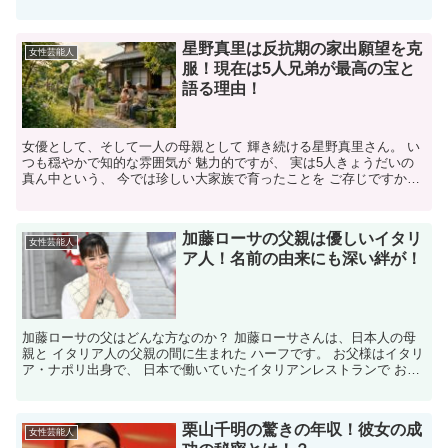
ラクターはいつも心に残り、その理由を探るべく、今回は彼...
星野真里は反抗期の家出願望を克
女性芸能人
服！現在は5人兄弟が最高の宝と
語る理由！
女優として、そして一人の母親として 輝き続ける星野真里さん。 い
つも穏やかで知的な雰囲気が 魅力的ですが、 実は5人きょうだいの
真ん中という、 今では珍しい大家族で育ったことを ご存じですか？
今回は「星野真里、兄弟」をテーマに、 子供時代...
加藤ローサの父親は優しいイタリ
女性芸能人
ア人！名前の由来にも深い絆が！
加藤ローサの父はどんな方なのか？ 加藤ローサさんは、日本人の母
親と イタリア人の父親の間に生まれた ハーフです。 お父様はイタリ
ア・ナポリ出身で、 日本で働いていたイタリアンレストランで お母
様と出会い、のちに ご結婚されたそうです。 ✼•...
栗山千明の驚きの年収！彼女の成
女性芸能人