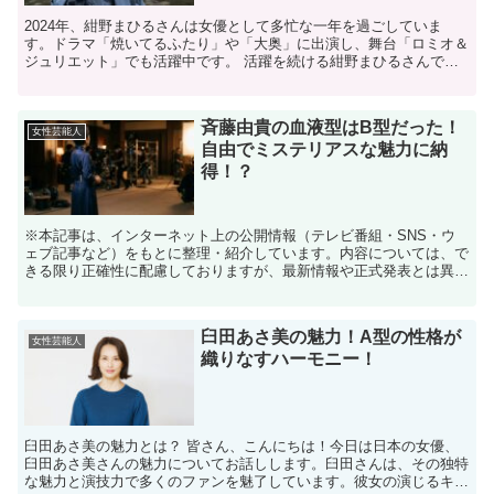
2024年、紺野まひるさんは女優として多忙な一年を過ごしていま
す。ドラマ「焼いてるふたり」や「大奥」に出演し、舞台「ロミオ＆
ジュリエット」でも活躍中です。 活躍を続ける紺野まひるさんです
が、ご結婚されていることはご存知でしたか？ 紺野まひる...
斉藤由貴の血液型はB型だった！
女性芸能人
自由でミステリアスな魅力に納
得！？
※本記事は、インターネット上の公開情報（テレビ番組・SNS・ウ
ェブ記事など）をもとに整理・紹介しています。内容については、で
きる限り正確性に配慮しておりますが、最新情報や正式発表とは異な
る場合があります。 ※人物への誹謗中傷や断定的な表現を...
臼田あさ美の魅力！A型の性格が
女性芸能人
織りなすハーモニー！
臼田あさ美の魅力とは？ 皆さん、こんにちは！今日は日本の女優、
臼田あさ美さんの魅力についてお話しします。臼田さんは、その独特
な魅力と演技力で多くのファンを魅了しています。彼女の演じるキャ