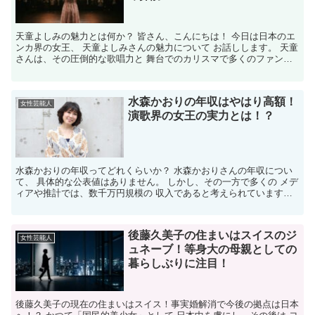
天童よしみの魅力とは何か？ 皆さん、こんにちは！ 今日は日本のエ
ンカ界の女王、 天童よしみさんの魅力について お話しします。 天童
さんは、その圧倒的な歌唱力と 舞台でのカリスマで多くのファンを
魅了しています。 彼女の歌は、心の奥深くに響く...
水森かおりの年収はやはり高額！
女性芸能人
演歌界の女王の実力とは！？
水森かおりの年収ってどれくらいか？ 水森かおりさんの年収につい
て、 具体的な公表値はありません。 しかし、その一方で多くの メデ
ィアや推計では、数千万円規模の 収入であると考えられています。
演歌の「ご当地ソングの女王」として 全国各地から...
後藤久美子の住まいはスイスのジ
女性芸能人
ュネーブ！等身大の母親としての
暮らしぶりに注目！
後藤久美子の現在の住まいはスイス！事実婚解消で今後の拠点は日本