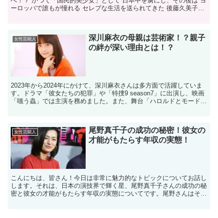
へ！？ かつて「国民的美少女」として 日本中を虜にし、その後は ヨ
ーロッパで誰もが憧れる セレブな生活を送られてきた 後藤久美子さ
ん。 彼女は長年にわたりスイスの ジュネーブを生...
深川麻衣の母親は芸術家！？親子
女性芸能人
の絆が深い理由とは！？
2023年から2024年にかけて、深川麻衣さんは多方面で活躍していま
す。ドラマ「彼女たちの犯罪」や「特捜9 season7」に出演し、映画
「嗤う蟲」では主演を務めました。また、舞台「ハロルドとモード」
にも出演し、幅広い演技力を披露しています...
尾野真千子の成功の秘密！彼女の
女性芸能人
才能がもたらす年収の実態！
こんにちは、皆さん！今日は非常に魅力的なトピックについてお話し
します。それは、日本の演技界で輝く星、尾野真千子さんの成功の秘
密と彼女の才能がもたらす年収の実態についてです。尾野さんはその
卓越した演技力で多くのファンを魅了し続けていますが、彼...