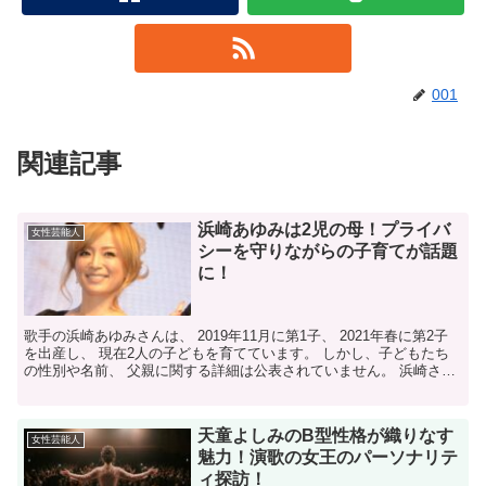
001
関連記事
浜崎あゆみは2児の母！プライバ
女性芸能人
シーを守りながらの子育てが話題
に！
歌手の浜崎あゆみさんは、 2019年11月に第1子、 2021年春に第2子
を出産し、 現在2人の子どもを育てています。 しかし、子どもたち
の性別や名前、 父親に関する詳細は公表されていません。 浜崎さん
はプライバシーを尊重しつつ、 時折SN...
天童よしみのB型性格が織りなす
女性芸能人
魅力！演歌の女王のパーソナリテ
ィ探訪！