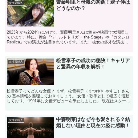
齋藤明里と母親の関係！親子仲は
女性芸能人
どうなのか？
2023年から2024年にかけて、齋藤明里さんは舞台や映画で大活躍し
ています。特に、舞台『ワールドトリガー the Stage』や『カタシロ
Replica』での演技が注目されています。また、彼女の多才な演技力
と存在感が評価され、今後もさらな...
松雪泰子の成功の秘訣！キャリア
女性芸能人
と驚異の年収を解析！
松雪泰子ってどんな女優？ まず、松雪泰子（まつゆき やすこ）さん
の 基本情報を整理しておきましょう。 女優・歌手として幅広く活動
しており、 1991年に女優デビューを果たしました。 現在はスターダ
ストプロモーションに 所属しています。 ウィ...
中森明菜はなぜ今も愛される？結
女性芸能人
婚しない理由と現在の姿に感動！