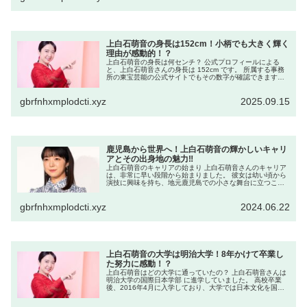
上白石萌音の身長は152cm！小柄でも大きく輝く
理由が感動的！？
上白石萌音の身長は何センチ？ 公式プロフィールによる
と、上白石萌音さんの身長は 152cm です。 所属する事務
所の東宝芸能の公式サイトでもその数字が確認できます。
152cmという身長は日本の女優としてはどう評価される？
152cmという...
gbrfnhxmplodcti.xyz
2025.09.15
鹿児島から世界へ！上白石萌音の輝かしいキャリ
アとその出身地の魅力‼
上白石萌音のキャリアの始まり 上白石萌音さんのキャリア
は、非常に早い段階から始まりました。 彼女は幼い頃から
演技に興味を持ち、地元鹿児島での小さな舞台に立つこと
からキャリアをスタート。 その後、全国規模のオーディシ
ョンに挑戦し、見事合格を果...
gbrfnhxmplodcti.xyz
2024.06.22
上白石萌音の大学は明治大学！8年かけて卒業し
た努力に感動！？
上白石萌音はどの大学に通っていたの？ 上白石萌音さんは
明治大学の国際日本学部 に進学していました。 高校卒業
後、2016年4月に入学しており、大学では日本文化を国際
的な視点で学べるカリキュラムの中で学業を続けていまし
た。 なぜ在学期間が長...