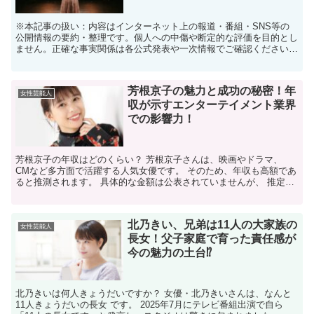
※本記事の扱い：内容はインターネット上の報道・番組・SNS等の
公開情報の要約・整理です。個人への中傷や断定的な評価を目的とし
ません。正確な事実関係は各公式発表や一次情報でご確認ください。
※出典・参考にした情報の種類：テレビ番組の発言要約、...
芳根京子の魅力と成功の秘密！年
女性芸能人
収が示すエンターテイメント業界
での影響力！
芳根京子の年収はどのくらい？ 芳根京子さんは、映画やドラマ、
CMなど多方面で活躍する人気女優です。 そのため、年収も高額であ
ると推測されます。 具体的な金額は公表されていませんが、 推定で
は数千万円から1億円以上に 達する可能性があります...
北乃きい、兄弟は11人の大家族の
女性芸能人
長女！父子家庭で育った責任感が
今の魅力の土台⁉
北乃きいは何人きょうだいですか？ 女優・北乃きいさんは、なんと
11人きょうだいの長女 です。 2025年7月にテレビ番組出演で自ら