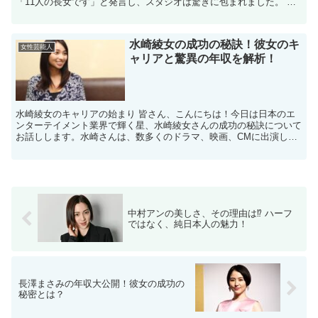
「11人の長女です」と発言し、スタジオは驚きに包まれました。 父
子家庭で育ちながら、大家族の長女として両親や...
水崎綾女の成功の秘訣！彼女のキ
女性芸能人
ャリアと驚異の年収を解析！
水崎綾女のキャリアの始まり 皆さん、こんにちは！今日は日本のエ
ンターテイメント業界で輝く星、水崎綾女さんの成功の秘訣について
お話しします。水崎さんは、数多くのドラマ、映画、CMに出演し、
その才能と魅力で多くのファンを魅了しています。 水崎綾...
中村アンの美しさ、その理由は⁉ ハーフ
ではなく、純日本人の魅力！
長澤まさみの年収大公開！彼女の成功の
秘密とは？