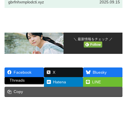
gbrfnhxmplodcti.xyz
2025.09.15
＼ 最新情報をチェック ／
Facebook
X
Bluesky
Threads
Hatena
LINE
Copy