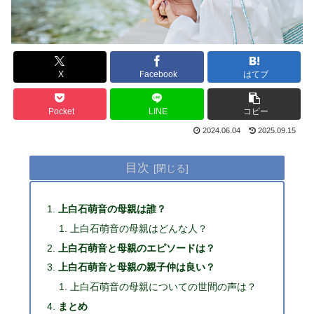
X
Facebook
はてブ
Pocket
LINE
コピー
2024.06.04
2025.09.15
目次
上白石萌音の母親は誰？
上白石萌音の母親はどんな人？
上白石萌音と母親のエピソードは？
上白石萌音と母親の親子仲は良い？
上白石萌音の母親についての世間の声は？
まとめ