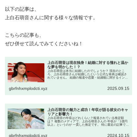
以下の記事は、
上白石萌音さんに関する様々な情報です。
こちらの記事も、
ぜひ併せて読んでみてくださいね！
上白石萌音は現在独身！結婚に対する憧れと温か
な夢を明かした！？
上白石萌音は本当に結婚したのでしょうか？ 現在のとこ
ろ、上白石萌音さんが結婚したという公式な発表は確認さ
れていません。 結婚の報道や恋愛・結婚観に関するインタ
ビューは複数ありますが、「結婚しました」「婚約しまし
た」といった確定情報は出ていな...
gbrfnhxmplodcti.xyz
2025.09.15
上白石萌音の魅力と成功！年収が語る彼女のキャ
リアと影響力！
上白石萌音の年収はどれくらい？報道されている推定額
は？ 複数のメディアで、上白石萌音さんの 年収が「1億円
以上」というのが 一貫した推定です。 特に最近の記事では
「約1億8,000万円」という数字も 見られます。 ただし、
「約1億8,00...
gbrfnhxmplodcti.xyz
2024.10.15