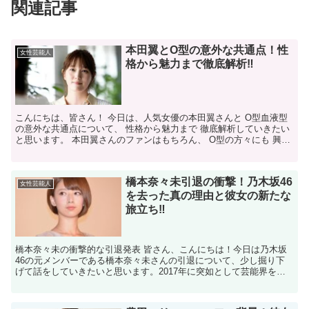
関連記事
本田翼とO型の意外な共通点！性
女性芸能人
格から魅力まで徹底解析‼
こんにちは、皆さん！ 今日は、人気女優の本田翼さんと O型血液型
の意外な共通点について、 性格から魅力まで 徹底解析していきたい
と思います。 本田翼さんのファンはもちろん、 O型の方々にも 興味
深い内容となっていますので、 ぜひ最後までご覧...
橋本奈々未引退の衝撃！乃木坂46
女性芸能人
を去った真の理由と彼女の新たな
旅立ち‼
橋本奈々未の衝撃的な引退発表 皆さん、こんにちは！今日は乃木坂
46の元メンバーである橋本奈々未さんの引退について、少し掘り下
げて話をしていきたいと思います。2017年に突如として芸能界を引
退した彼女の決断は、多くのファンにとって非常に衝撃的...