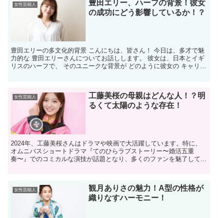
豊田エリー、ハーフの背景！彼女
女性芸能人
の成功にどう影響しているか！？
豊田エリーの多文化的背景 こんにちは、皆さん！ 今日は、多才で魅
力的な 豊田エリーさんについてお話しします。 彼女は、日本とイギ
リスのハーフで、 そのユニークな背景が どのように彼女の キャリア
に影響を与えているのかを 掘り下げていきたいと...
工藤美桜の母親はどんな人！？明
女性芸能人
るくて太陽のような存在！
2024年、工藤美桜さんはドラマや映画で大活躍しています。特に、
オムニバスショートドラマ『てのひらラブストーリー〜婚活五重
奏〜』でのコミカルな演技が話題となり、多くのファンを魅了してい
ます。また、映画やテレビドラマにも引っ張りだこで、ますま...
観月ありさの魅力！A型の性格が
女性芸能人
織りなすハーモニー！