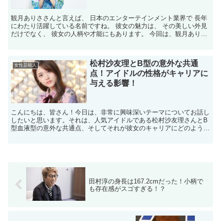
観月ありささんと言えば、 日本のエンターテインメント業界で 長年
にわたり活躍している名前ですね。 彼女の魅力は、 その美しい外見
だけでなく、 彼女の人柄や才能にもあります。 今回は、観月ありさ
さんの魅力と、 彼女が持つA型の性格特徴が どの...
松村沙友理とB型の意外な共通
女性芸能人
点！アイドルの性格がキャリアに
与える影響！
こんにちは、皆さん！今日は、非常に興味深いテーマについてお話し
したいと思います。それは、人気アイドルである松村沙友理さんとB
型血液型の意外な共通点、そしてそれが彼女のキャリアにどのように
影響を与えているかについてです。アイドルとしての性格が...
田村淳の身長は167.2cmだった！小柄で
も存在感がスゴすぎる！？