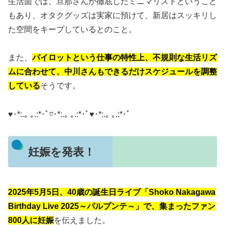
生活面では、旦那さんが徹底したミニマリストということ
もあり、オタクグッズは実家に預けて、新居はスッキリし
た空間をキープしているとのこと。
また、
パイロットという仕事の特性上、不規則な生活リズ
ムに合わせて、中川さんもできるだけスケジュールを調整
している
そうです。
♥･*:.｡ ｡.:*･ﾟ♡･*:.｡ ｡.:*･ﾟ♥･*:.｡ ｡.:*･ﾟ
妊娠を発表！
2025年5月5日、40歳の誕生日ライブ「Shoko Nakagawa
Birthday Live 2025～パルプンテ～」で、集まったファン
800人に妊娠
を伝えました。