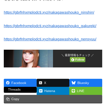
https://gbrfnhxmplodcti.xyz/nakagawashouko_ninshin/
https://gbrfnhxmplodcti.xyz/nakagawashouko_gakureki/
https://gbrfnhxmplodcti.xyz/nakagawashouko_nensyuu/
＼ 最新情報をチェック ／
Facebook
X
Bluesky
Threads
Hatena
LINE
Copy