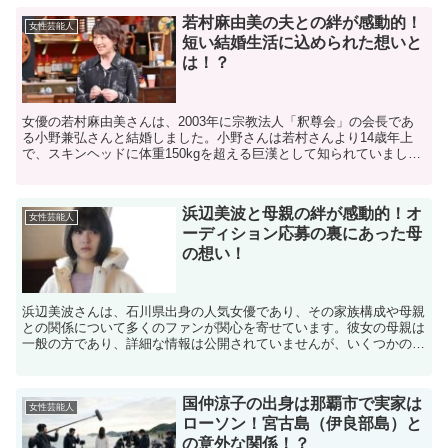
若村麻由美の夫との絆が感動的！
女性芸能人
短い結婚生活に込められた想いと
は！？
女優の若村麻由美さんは、2003年に宗教法人「釈尊会」の会長であ
る小野兼弘さんと結婚しました。小野さんは若村さんより14歳年上
で、スキンヘッドに体重150kgを超える巨漢として知られていまし
た。二人の出会いは、共通の知人を通じてのもので、初...
浜辺美波と母親の絆が感動的！オ
女性芸能人
ーディション応募の裏にあった母
の想い！
浜辺美波さんは、石川県出身の人気女優であり、その家族構成や母親
との関係について多くのファンが関心を寄せています。彼女の母親は
一般の方であり、詳細な情報は公開されていませんが、いくつかのエ
ピソードからその人柄をうかがい知ることができます。 浜...
国仲涼子の出身は那覇市で実家は
女性芸能人
ローソン！宮古島（伊良部島）と
の意外な関係！？