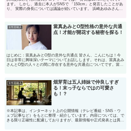
ます。 しかし、過去に本人がSNSで 「150cm」と発言したことがあ
り、 実際の身長については議論が続いています。 浜崎あゆみさんの
実際の身長は？ 公式には157cmとされ...
當真あみとO型性格の意外な共通
女性芸能人
点！才能が開花する秘密を探る！
はじめに：當真あみとO型の意外な共通点 皆さん、こんにちは！今
日は非常に興味深いテーマについてお話しします。それは、當真あみ
さんとO型の人々との間に存在する意外な共通点についてです。當真
あみさんは、多くの人々に影響を与える才能豊かなアーティ...
畑芽育は五人姉妹で仲良しすぎ
女性芸能人
る！末っ子ならではの可愛さ
も！？
※本記事は、インターネット上の公開情報（テレビ番組・SNS・ウ
ェブ記事など）をもとに整理・紹介しています。内容については、で
きる限り正確性に配慮しておりますが、最新情報や正式発表とは異な
る場合があります。 ※人物への誹謗中傷や断定的な表現を...