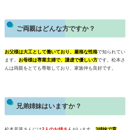
ご両親はどんな方ですか？
お父様は大工として働いており、厳格な性格
で知られてい
ます。
お母様は専業主婦で、謙虚で優しい方
です。松本さ
んは両親をとても尊敬しており、家族仲も良好です。
兄弟姉妹はいますか？
松本若菜さんには
2人のお姉さん
がいます。
3姉妹で育