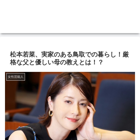
松本若菜、実家のある鳥取での暮らし！厳
格な父と優しい母の教えとは！？
女性芸能人