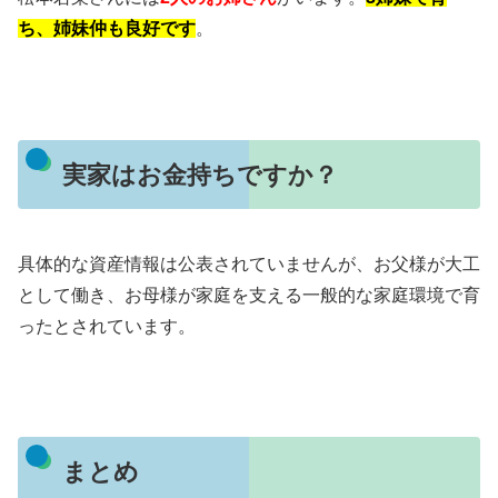
ち、姉妹仲も良好です
。
実家はお金持ちですか？
具体的な資産情報は公表されていませんが、お父様が大工
として働き、お母様が家庭を支える一般的な家庭環境で育
ったとされています。
まとめ