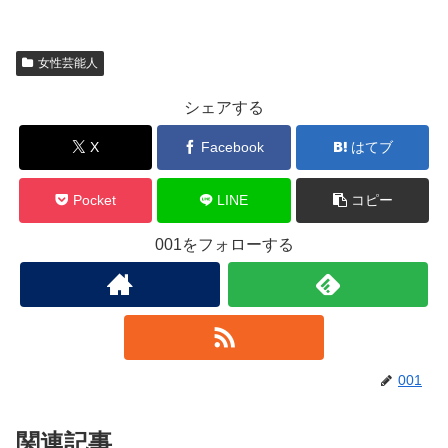
女性芸能人
シェアする
X
Facebook
はてブ
Pocket
LINE
コピー
001をフォローする
001
関連記事