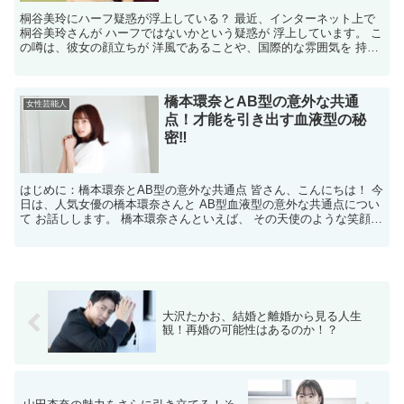
桐谷美玲にハーフ疑惑が浮上している？ 最近、インターネット上で
桐谷美玲さんが ハーフではないかという疑惑が 浮上しています。 こ
の噂は、彼女の顔立ちが 洋風であることや、国際的な雰囲気を 持っ
ていることから生じたようです。 桐谷美玲はハーフ...
橋本環奈とAB型の意外な共通
女性芸能人
点！才能を引き出す血液型の秘
密‼
はじめに：橋本環奈とAB型の意外な共通点 皆さん、こんにちは！ 今
日は、人気女優の橋本環奈さんと AB型血液型の意外な共通点につい
て お話しします。 橋本環奈さんといえば、 その天使のような笑顔と
才能が 魅力的ですよね。 実は、彼女の持つ特...
大沢たかお、結婚と離婚から見る人生
観！再婚の可能性はあるのか！？