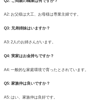
Q2: ご両親の職業は何ですか？
A2: お父様は大工、お母様は専業主婦です。
Q3: 兄弟姉妹はいますか？
A3: 2人のお姉さんがいます。
Q4: 実家はお金持ちですか？
A4: 一般的な家庭環境で育ったとされています。
Q5: 家族仲は良いですか？
A5: はい、家族仲は良好です。