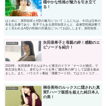
穏やかな性格が魅力を引き立て
る！
はじめに：原田知世とA型の魅力について こんにちは、今日は日本の
有名な女優であり、歌手でもある原田知世さんと、血液型性格診断で
よく言われるA型の性格の共通点についてお話しします。原田知世さ
んはその穏やかで優しい雰囲気と、どこか懐かしさを感じ...
矢田亜希子と母親の絆！感動のエ
女性芸能人
ピソードを紹介！
2024年、矢田亜希子さんはテレビ東京のドラマ「ナースが婚活」で
初主演を果たし、多忙なナースを導く“婚活界の神”として話題を集め
ました。また、バラエティ番組「沸騰ワード10」ではコストコグッ
ズの紹介で人気を博し、幅広い活躍を見せています。 ...
桐谷美玲のルックスに隠された真
女性芸能人
実⁉ ハーフ疑惑を超えた純日本人
の美！