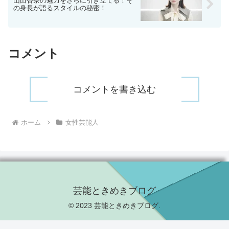
山田杏奈の魅力をさらに引き立てる！そ
の身長が語るスタイルの秘密！
コメント
コメントを書き込む
ホーム
女性芸能人
芸能ときめきブログ
© 2023 芸能ときめきブログ.