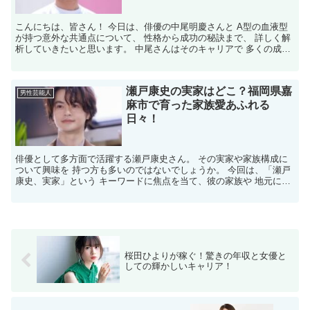
こんにちは、皆さん！ 今日は、俳優の中尾明慶さんと A型の血液型
が持つ意外な共通点について、 性格から成功の秘訣まで、 詳しく解
析していきたいと思います。 中尾さんはそのキャリアで 多くの成功
を収めていますが、 その背後にはどのような性格の...
瀬戸康史の実家はどこ？福岡県嘉
男性芸能人
麻市で育った家族愛あふれる
日々！
俳優として多方面で活躍する瀬戸康史さん。 その実家や家族構成に
ついて興味を 持つ方も多いのではないでしょうか。 今回は、「瀬戸
康史、実家」という キーワードに焦点を当て、彼の家族や 地元につ
いて詳しくご紹介します。 瀬戸康史さんの実家はどこ...
桜田ひよりが稼ぐ！驚きの年収と女優と
しての輝かしいキャリア！