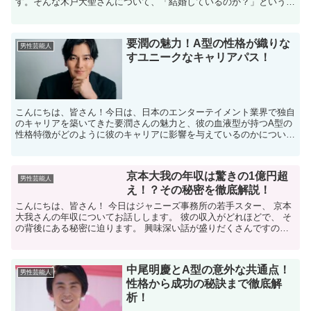
す。そんな木戸大聖さんについて、「結婚しているのか？」という疑
問を持つ方も多いのではないでしょうか？ この記事では、木...
要潤の魅力！A型の性格が織りな
男性芸能人
すユニークなキャリアパス！
こんにちは、皆さん！今日は、日本のエンターテイメント業界で独自
のキャリアを築いてきた要潤さんの魅力と、彼の血液型が持つA型の
性格特徴がどのように彼のキャリアに影響を与えているのかについて
お話しします。要潤さんは多くのドラマや映画でその才能を...
京本大我の年収は驚きの1億円超
男性芸能人
え！？その秘密を徹底解説！
こんにちは、皆さん！ 今日はジャニーズ事務所の若手スター、 京本
大我さんの年収についてお話しします。 彼の収入がどれほどで、 そ
の背後にある秘密に迫ります。 興味深い話が盛りだくさんですの
で、 最後までお付き合いくださいね！ 京本大我とは？...
中尾明慶とA型の意外な共通点！
男性芸能人
性格から成功の秘訣まで徹底解
析！