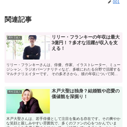
001
関連記事
リリー・フランキーの年収は最大
男性芸能人
3億円！？多才な活躍が収入を支
える！
リリー・フランキーさんは、俳優、作家、イラストレーター、ミュー
ジシャン、ラジオパーソナリティなど、多岐にわたる分野で活躍する
マルチクリエイターです。​ その多才さから、彼の年収について関心
を持つ方も多いのではないでしょうか。 ​この記事では...
木戸大聖は独身？結婚観や恋愛の
男性芸能人
価値観を深掘り！
木戸大聖さんは、若手俳優として注目を集める存在です。その爽やか
な笑顔と親しみやすい雰囲気で、多くのファンの心をつかんでいま