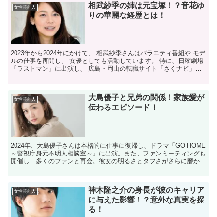
相武紗季の姉は元宝塚！？音花ゆ
女性芸能人
りの華麗な経歴とは！
2023年から2024年にかけて、 相武紗季さんはバラエティ番組や モデ
ルの仕事を再開し、 女優としても活動しています。 特に、日曜劇場
「ラストマン」に出演し、 広島・岡山の転職サイト「さくナビ」の
イメージキャラクターも務めました。 また...
大島優子と兄弟の関係！家族愛が
女性芸能人
伝わるエピソード！
2024年、大島優子さんは本格的に仕事に復帰し、ドラマ「GO HOME
～警視庁身元不明人相談室～」に出演。また、ファンミーティングも
開催し、多くのファンと再会。彼女の明るさとタフさがさらに磨か
れ、母としても女優としても新たな一面を見せていま...
神木隆之介の身長が彼のキャリア
女性芸能人
に与えた影響！？意外な真実を探
る！