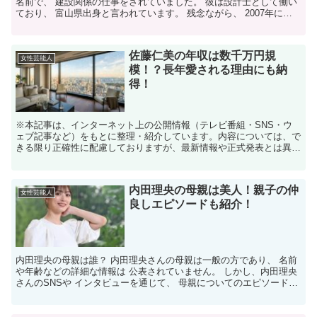
名前で、 建設関係の仕事をされていました。 彼は設計士として働い
ており、 富山県出身と言われています。 残念ながら、 2007年に肺
炎で亡くなられました。 天海祐希の父親はどん...
佐藤仁美の年収は数千万円規
女性芸能人
模！？長年愛される理由にも納
得！
※本記事は、インターネット上の公開情報（テレビ番組・SNS・ウ
ェブ記事など）をもとに整理・紹介しています。内容については、で
きる限り正確性に配慮しておりますが、最新情報や正式発表とは異な
る場合があります。 ※人物への誹謗中傷や断定的な表現を...
内田理央の母親は美人！親子の仲
女性芸能人
良しエピソードも紹介！
内田理央の母親は誰？ 内田理央さんの母親は一般の方であり、 名前
や年齢などの詳細な情報は 公表されていません。 しかし、内田理央
さんのSNSや インタビューを通じて、 母親についてのエピソードや
特徴がいくつか明らかになっています。 内田理...