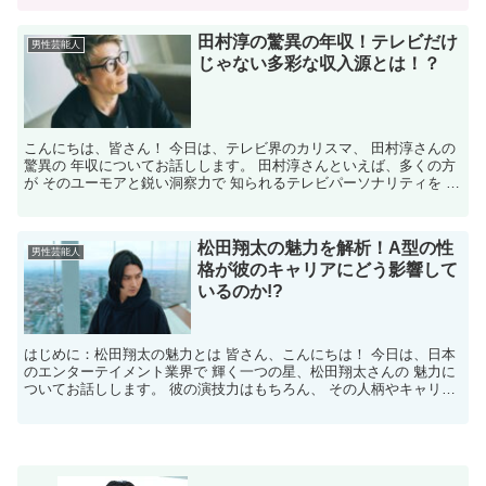
田村淳の驚異の年収！テレビだけ
男性芸能人
じゃない多彩な収入源とは！？
こんにちは、皆さん！ 今日は、テレビ界のカリスマ、 田村淳さんの
驚異の 年収についてお話しします。 田村淳さんといえば、多くの方
が そのユーモアと鋭い洞察力で 知られるテレビパーソナリティを 思
い浮かべるでしょう。 しかし、彼の収入源はテレ...
松田翔太の魅力を解析！A型の性
男性芸能人
格が彼のキャリアにどう影響して
いるのか!?
はじめに：松田翔太の魅力とは 皆さん、こんにちは！ 今日は、日本
のエンターテイメント業界で 輝く一つの星、松田翔太さんの 魅力に
ついてお話しします。 彼の演技力はもちろん、 その人柄やキャリア
に至るまで、 多方面から その魅力を解析していき...