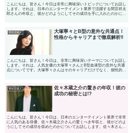
こんにちは、皆さん！今日は非常に興味深いトピックについてお話し
します。それは、日本のエンターテイメント業界で活躍する間宮祥太
郎さんの年収と、彼がどのようにしてその成功を手に入れたのかにつ
いてです。間宮さんは多くのファンに支持されているだけで...
大塚寧々とB型の意外な共通点！
男性芸能人
性格からキャリアまで徹底解析‼
こんにちは、皆さん！今日は、非常に興味深いテーマについてお話し
します。それは、人気女優の大塚寧々さんとB型血液型の意外な共通
点についてです。大塚寧々さんはそのキャリアだけでなく、個性的な
性格でも知られていますが、これがB型の特徴とどのように...
佐々木蔵之介の驚きの年収！彼の
男性芸能人
成功の秘密とは!?
こんにちは、皆さん！今日は、日本のエンターテイメント業界で非常
に人気のある俳優、佐々木蔵之介さんの驚くべき年収と、彼がどのよ
うにしてその成功を収めたのかについてお話しします。佐々木さんは
その魅力的な演技と人柄で多くのファンを魅了していますが...