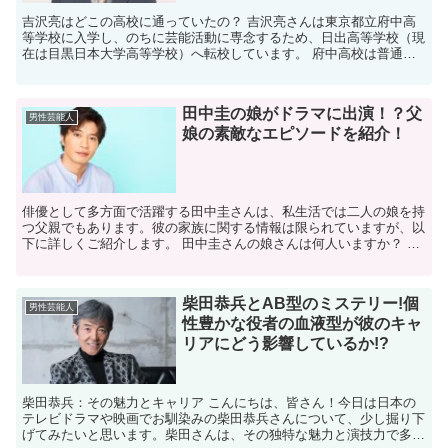
吉沢亮はどこの高校に通っていたの？ 吉沢亮さんは東京都立府中高
等学校に入学し、のちに芸能活動に専念するため、日出高等学校（現
在は目黒日本大学高等学校）へ転校しています。 府中高校は普通科
の中堅校であり、日出高校には芸能コースがあり多くの芸能...
田中圭の娘がドラマに出演！？父
男性芸能人
娘の素敵なエピソードを紹介！
俳優として多方面で活躍する田中圭さんは、私生活では二人の娘を持
つ父親でもあります。彼の家族に関する情報は限られていますが、以
下に詳しくご紹介します。 田中圭さんの娘さんは何人いますか？ 田
中圭さんと妻のさくらさんとの間には、二人の娘さんがい...
柴田恭兵とAB型のミステリー!個
男性芸能人
性豊かな役者の血液型が彼のキャ
リアにどう影響しているか!?
柴田恭兵：その魅力とキャリア こんにちは、皆さん！今日は日本の
テレビドラマや映画でお馴染みの柴田恭兵さんについて、少し掘り下
げてみたいと思います。柴田さんは、その独特な魅力と演技力で多く