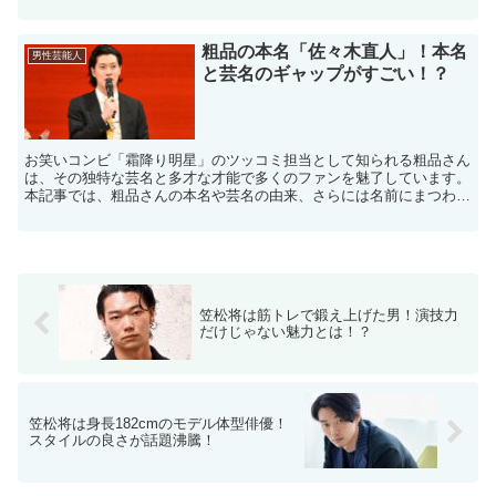
のファンを魅了してきましたが、彼の個性がどのようにして...
粗品の本名「佐々木直人」！本名
男性芸能人
と芸名のギャップがすごい！？
​お笑いコンビ「霜降り明星」のツッコミ担当として知られる粗品さん
は、その独特な芸名と多才な才能で多くのファンを魅了しています。
​本記事では、粗品さんの本名や芸名の由来、さらには名前にまつわる
エピソードについて詳しくご紹介します。 ​✼••...
笠松将は筋トレで鍛え上げた男！演技力
だけじゃない魅力とは！？
笠松将は身長182cmのモデル体型俳優！
スタイルの良さが話題沸騰！