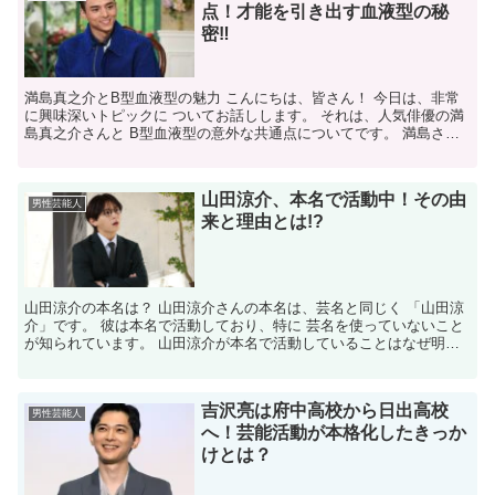
点！才能を引き出す血液型の秘
密‼
満島真之介とB型血液型の魅力 こんにちは、皆さん！ 今日は、非常
に興味深いトピックに ついてお話しします。 それは、人気俳優の満
島真之介さんと B型血液型の意外な共通点についてです。 満島さん
はその独特な演技スタイルと 魅力で多くのファンを...
山田涼介、本名で活動中！その由
男性芸能人
来と理由とは!?
山田涼介の本名は？ 山田涼介さんの本名は、芸名と同じく 「山田涼
介」です。 彼は本名で活動しており、特に 芸名を使っていないこと
が知られています。 山田涼介が本名で活動していることはなぜ明ら
かになった？ 山田涼介さんが本名で活動していること...
吉沢亮は府中高校から日出高校
男性芸能人
へ！芸能活動が本格化したきっか
けとは？