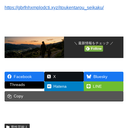
https://gbrfnhxmplodcti.xyz/itoukentarou_seikaku/
＼ 最新情報をチェック ／
Facebook
X
Bluesky
Threads
Hatena
LINE
Copy
男性芸能人