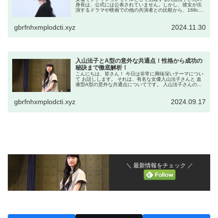
身長は、公式には公表されていません。しかし、彼女が出
演するドラマや映画での他の共演者との比較から、168cm
前後ではないかと推測されています。 入山法子さんの身長
はどれくらい？ 入山法子さ...
gbrfnhxmplodcti.xyz
2024.11.30
入山法子とA型の意外な共通点！性格から成功の
秘訣まで徹底解析！
こんにちは、皆さん！ 今日は非常に興味深いテーマについ
て お話しします。 それは、有名な女優入山法子さんと 血
液型A型の意外な共通点についてです。 入山法子さんのキ
ャリアや性格、そして A型の特徴を深掘りして、 成功への
ヒントを探っていきま...
gbrfnhxmplodcti.xyz
2024.09.17
＼ 最新情報をチェック ／