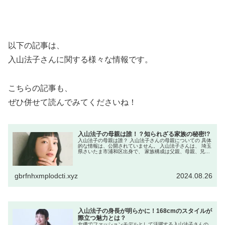
以下の記事は、
入山法子さんに関する様々な情報です。
こちらの記事も、
ぜひ併せて読んでみてくださいね！
入山法子の母親は誰！？知られざる家族の秘密!?
入山法子の母親は誰？ 入山法子さんの母親についての 具体
的な情報は、公開されていません。 入山法子さんは、 埼玉
県さいたま市浦和区出身で、 家族構成は父親、母親、兄の
4人家族です。 入山法子の母親はどんな人？ 入山法子さん
の母親についての ...
gbrfnhxmplodcti.xyz
2024.08.26
入山法子の身長が明らかに！168cmのスタイルが
際立つ魅力とは？
女優でファッションモデルとして活躍する入山法子さんの