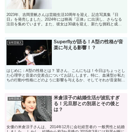
2023年、吉岡里帆さんは芸能生活10周年を迎え、記念写真集『日
日』を発売しました。2024年には映画『正体』に出演し、さらなる
注目を集めています。また、彼女は30歳を迎え、新たな挑戦と成長
を続けています。 活躍を続ける吉岡里帆さんですが、...
Superflyが語る！A型の性格が音
女性芸能人
楽に与える影響！？
はじめに：A型の性格とは？ 皆さん、こんにちは！今日はちょっとし
た心理学と音楽の交差点についてお話しします。特に、血液型が私た
ちの行動や性格にどのように影響を与えるか、そしてそれが音楽制作
にどう反映されるかに焦点を当てていきます。特にA型の...
米倉涼子の結婚生活が波乱すぎ
女性芸能人
る！元旦那との別居とその後と
は？
女優の米倉涼子さんは、 2014年12月に会社経営者の 一般男性と結婚
しました。 しかし、結婚から約3か月後の 2015年3月には別居が報じ