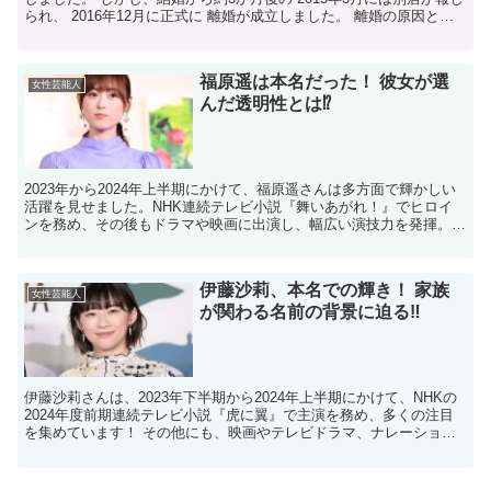
られ、 2016年12月に正式に 離婚が成立しました。 離婚の原因とし
て、元夫からの モラルハラスメ...
福原遥は本名だった！ 彼女が選
女性芸能人
んだ透明性とは⁉
2023年から2024年上半期にかけて、福原遥さんは多方面で輝かしい
活躍を見せました。NHK連続テレビ小説『舞いあがれ！』でヒロイ
ンを務め、その後もドラマや映画に出演し、幅広い演技力を発揮。自
身のYouTubeチャンネルでは様々な企画を展開...
伊藤沙莉、本名での輝き！ 家族
女性芸能人
が関わる名前の背景に迫る‼
伊藤沙莉さんは、2023年下半期から2024年上半期にかけて、NHKの
2024年度前期連続テレビ小説『虎に翼』で主演を務め、多くの注目
を集めています！ その他にも、映画やテレビドラマ、ナレーション
など多岐にわたる分野で活躍し、その才能を存分...