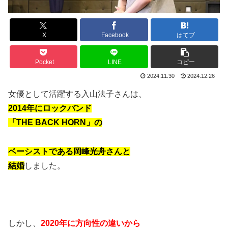
X
Facebook
はてブ
Pocket
LINE
コピー
2024.11.30
2024.12.26
女優として活躍する入山法子さんは、
2014年にロックバンド
「THE BACK HORN」の
ベーシストである岡峰光舟さんと
結婚
しました。
しかし、
2020年に方向性の違いから