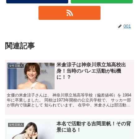
001
関連記事
米倉涼子は神奈川県立旭高校出
女性芸能人
身！当時のバレエ活動が転機
に！？
女優の米倉涼子さんは、 神奈川県立旭高等学校（偏差値46）を 1994
年に卒業しました。 同校は1973年開校の公立共学校で、 サッカー部
が県内で強豪として 知られています。 在学中、米倉さんは部活動に
は参加せず、 幼少期から続けていたクラ...
本名で活動する吉岡里帆！その背
女性芸能人
景に迫る！