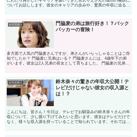
にわたり輝かしいキャリアを築いてきた宮沢りえさんの成功の秘訣に
ついてお話しします。彼女のキャリアの歩みや、驚異の年収に迫るこ
とで、成功への道のりを探ります。ぜひ最後までお付き合い...
門脇麦の弟は旅行好き！？バック
女性芸能人
パッカーの冒険！
多方面で人気の門脇麦さんですが、弟さんがいらっしゃることはご存
知でしたか？ 門脇麦に兄弟はいる？ 門脇麦さんには、4歳年下の弟
がいます。彼女は2人兄弟の長女として育ちました。 門脇麦の兄弟は
どんな人？ 門脇麦さんの弟は一般の方で、名前や顔写...
鈴木奈々の驚きの年収大公開！テ
女性芸能人
レビだけじゃない彼女の収入源と
は！？
こんにちは、皆さん！今日は、テレビでお馴染みの鈴木奈々さんの年
収について、少し掘り下げてみたいと思います。彼女はテレビだけで
なく、様々な収入源を持っていることで知られています。それでは、
どのような活動が彼女の収入に貢献しているのか、一緒に見...