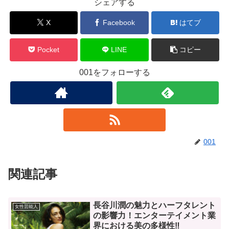
シェアする
X
Facebook
はてブ
Pocket
LINE
コピー
001をフォローする
001
関連記事
長谷川潤の魅力とハーフタレント
女性芸能人
の影響力！エンターテイメント業
界における美の多様性‼