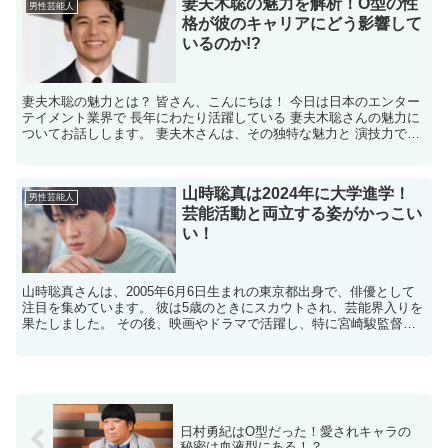
妻夫木聡の魅力を解析！O型の性
男性芸能人
格が彼のキャリアにどう影響して
いるのか!?
妻夫木聡の魅力とは？ 皆さん、こんにちは！ 今日は日本のエンター
テイメント業界で 長年にわたり活躍している 妻夫木聡さんの魅力に
ついてお話しします。 妻夫木さんは、その独特な魅力と 演技力で多
くのファンを魅了していますが、 彼の性格がどのよ...
山時聡真は2024年に大学進学！
男性芸能人
芸能活動と両立する姿がかっこい
い！
山時聡真さんは、2005年6月6日生まれの東京都出身で、俳優として
注目を集めています。 彼は5歳のときにスカウトされ、芸能界入りを
果たしました。 その後、映画やドラマで活躍し、特に宮崎駿監督の
映画『君たちはどう生きるか』で主人公・眞人の声を...
日村勇紀はO型だった！愛されキャラの
秘密は血液型にある！？