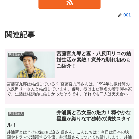
001
関連記事
宮藤官九郎と妻・八反田リコの結
男性芸能人
婚生活が素敵！意外な馴れ初めも
ご紹介！
宮藤官九郎は結婚している？ 宮藤官九郎さんは、1994年に振付師の
八反田リコさんと結婚しています。当時、彼はまだ無名の若手脚本家
で、生活は経済的に厳しかったそうです。それでも二人は支え合い、
宮藤官九郎さんは後に脚本家として大成功を収めました...
井浦新と乙女座の魅力！穏やかな
男性芸能人
星座が織りなす独特の演技スタイ
ル！
井浦新とは？その魅力に迫る 皆さん、こんにちは！今日は日本の映
画やドラマで活躍する俳優、井浦新さんについてお話しします。井浦