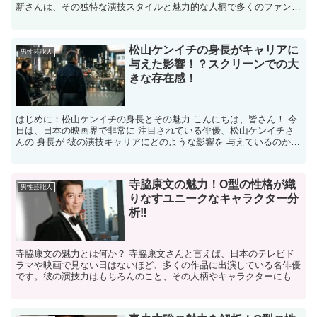
新さんは、その独特な演技スタイルと魅力的な人柄で多くのファンを
魅了しています。彼の演技は、どこか神秘的で、観る者を引...
松山ケンイチの身長がキャリアに
男性芸能人
与えた影響！？スクリーンでの大
きな存在感！
はじめに：松山ケンイチの身長とその魅力 こんにちは、皆さん！ 今
日は、日本の映画界で非常に 注目されている俳優、松山ケンイチさ
んの 身長が 彼の演技キャリアにどのような影響を 与えているのかに
ついてお話しします。 松山ケンイチさんと言えば、...
寺脇康文の魅力！O型の性格が織
男性芸能人
りなすユニークなキャラクター分
析‼
寺脇康文の魅力とは何か？ 寺脇康文さんと言えば、日本のテレビド
ラマや映画で見ない日はないほど、多くの作品に出演している名俳優
です。彼の演技力はもちろんのこと、その人柄やキャラクターにも注
目が集まります。寺脇さんの魅力の一つに、彼の持つ独特の...