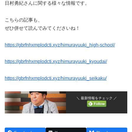
日村勇紀さんに関する様々な情報です。
こちらの記事も、
ぜひ併せて読んでみてくださいね！
https://gbrfnhxmplodcti.xyz/himurayuuki_high-school/
https://gbrfnhxmplodcti.xyz/himurayuuki_kyoudai/
https://gbrfnhxmplodcti.xyz/himurayuuki_seikaku/
＼ 最新情報をチェック ／