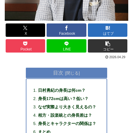
X
Facebook
はてブ
Pocket
LINE
コピー
2026.04.29
目次
日村勇紀の身長は何cm？
身長172cmは高い？低い？
なぜ実際より大きく見えるの？
相方・設楽統との身長差は？
身長とキャラクターの関係は？
まとめ