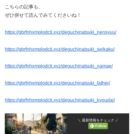
こちらの記事も、
ぜひ併せて読んでみてくださいね！
https://gbrfnhxmplodcti.xyz/deguchinatsuki_nensyuu/
https://gbrfnhxmplodcti.xyz/deguchinatsuki_seikaku/
https://gbrfnhxmplodcti.xyz/deguchinatsuki_namae/
https://gbrfnhxmplodcti.xyz/deguchinatsuki_father/
https://gbrfnhxmplodcti.xyz/deguchinatsuki_kyoudai/
＼ 最新情報をチェック ／