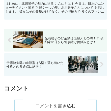
はじめに：北川景子の魅力に迫る こんにちは！ 今日は、日本のエン
ターテイメント業界で 輝く一つの星、北川景子さんについて お話し
します。 彼女はその美貌だけでなく、その演技力で 多くのファンを
魅了しています。 しかし、彼女がどのような 背景...
光浦靖子の貯金額は億超えとの噂！？ 倹
約家の母から引き継ぐ価値観とは！
伊藤健太郎の血液型はA型！落ち着いた
性格との共通点に納得！
コメント
コメントを書き込む