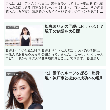
こんにちは、皆さん！ 今日は、若手女優として注目を集める 森七菜
さんの素顔に迫る 特別なお話をお届けします。 森さんは、その透明
感あふれる演技と 清潔感のあるイメージで 多くのファンを魅了して
いますが、 彼女の知られざる本名や 背景について...
飯豊まりえの母親はおしゃれ！？
女性芸能人
親子の秘話を大公開！
飯豊まりえの母親は誰？ 飯豊まりえさんの母親についての情報は、
一般人であるためあまり 公開されていません。 しかし、いくつかの
エピソードから その人物像を垣間見ることができます。 飯豊まりえ
の母親はどんな人？ 飯豊まりえさんの母親は、 フ...
北川景子のルーツを探る！出身
女性芸能人
地：神戸市と彼女の成功への道‼