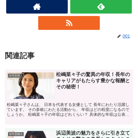
001
関連記事
松嶋菜々子の驚異の年収！長年の
女性芸能人
キャリアがもたらす豊かな報酬と
その秘密！
松嶋菜々子さんは、 日本を代表する女優として 長年にわたり活躍し
ています。 その多岐にわたる活動から、 年収はどの程度になるので
しょうか。 松嶋菜々子の年収はどれくらい？ 具体的な年収は公表さ
れていませんが、 推定では約2億7,600万円と...
浜辺美波の魅力をさらに引き立て
女性芸能人