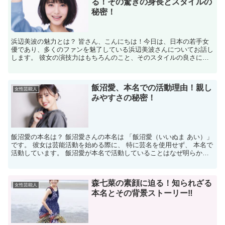
る！その驚きの身長とスタイルの
秘密！
浜辺美波の魅力とは？ 皆さん、こんにちは！今日は、日本の若手女
優であり、多くのファンを魅了している浜辺美波さんについてお話し
します。 彼女の演技力はもちろんのこと、そのスタイルの良さにも
注目が集まっています。では、浜辺美波さんの魅力に迫って...
飯沼愛、本名での活動理由！親し
女性芸能人
みやすさの秘密！
飯沼愛の本名は？ 飯沼愛さんの本名は 「飯沼愛（いいぬま あい）」
です。 彼女は芸能活動を始める際に、 特に芸名を使用せず、 本名で
活動しています。 飯沼愛が本名で活動していることはなぜ明らかに
なった？ 飯沼愛さんが本名で活動していることは...
森七菜の素顔に迫る！知られざる
女性芸能人
本名とその背景ストーリー‼