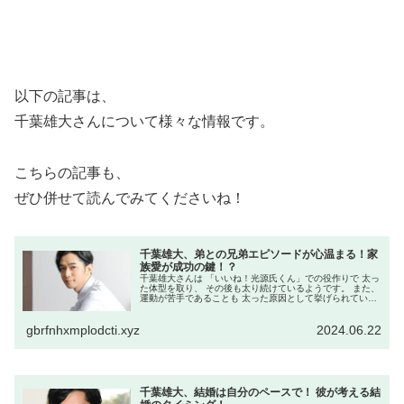
以下の記事は、
千葉雄大さんについて様々な情報です。
こちらの記事も、
ぜひ併せて読んでみてくださいね！
千葉雄大、弟との兄弟エピソードが心温まる！家
族愛が成功の鍵！？
千葉雄大さんは 「いいね！光源氏くん」での役作りで 太っ
た体型を取り、 その後も太り続けているようです。 また、
運動が苦手であることも 太った原因として挙げられていま
す。 2023年には、「星降る夜に」での 出演時にも太った
姿が注目されまし...
gbrfnhxmplodcti.xyz
2024.06.22
千葉雄大、結婚は自分のペースで！ 彼が考える結