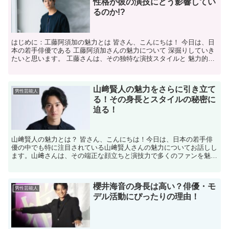
性格が彼の演技にどう影響してい
るのか!?
はじめに：工藤阿須加の魅力とは 皆さん、こんにちは！ 今日は、日
本の若手俳優である 工藤阿須加さんの魅力について 深掘りしていき
たいと思います。 工藤さんは、その独特な演技スタイルと 魅力的な
人柄で多くのファンを 魅了しています。 特に、彼...
山﨑賢人の魅力をさらに引き立て
男性芸能人
る！その身長とスタイルの秘密に
迫る！
山﨑賢人の魅力とは？ 皆さん、こんにちは！今日は、日本の若手俳
優の中でも特に注目されている山﨑賢人さんの魅力についてお話しし
ます。山﨑さんは、その端正な顔立ちと演技力で多くのファンを魅了
していますが、彼の身長とスタイルがどのようにして彼の魅...
櫻井海音の身長は高い？俳優・モ
男性芸能人
デル活動にぴったりの理由！