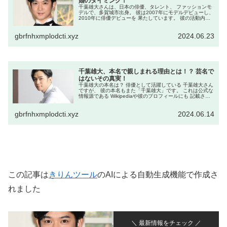
婚のタイミング！
千葉雄大さんは、日本の俳優、タレント、 ファッションモ
デルで、多賀城市出身。 彼は2007年にモデルデビューし、
2010年に俳優デビューを 果たしています。 彼の活動内容
にはテレビドラマ、映画、 舞台、CM、雑誌などがありま
す。 大活躍を...
gbrfnhxmplodcti.xyz
2024.06.23
千葉雄大、本名で親しまれる理由とは！？ 芸名で
はないその真実！
千葉雄大の本名は？ 俳優として活躍している 千葉雄大さん
ですが、 彼の本名もまた「千葉雄大」です。 これは公式な
情報源である Wikipediaや彼のプロフィールにも 記載され
ています。 千葉雄大さんの本名が彼の芸名と 同じであるこ
とは、 ...
gbrfnhxmplodcti.xyz
2024.06.14
この記事は
きりんツール
のAIによる自動生成機能で作成さ
れました
＼ 最新情報をチェック ／