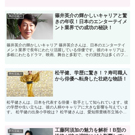
についてです。どうぞ最後までご覧くださいね！ 松田翔太...
篠井英介の輝かしいキャリアと驚
男性芸能人
きの年収！日本のエンターテイメ
ント業界での成功の秘訣！
篠井英介の輝かしいキャリア 篠井英介さんは、日本のエンターテイ
メント業界で長年にわたり活躍している俳優です。彼のキャリアは、
多岐にわたるドラマ、映画、舞台と多彩で、その演技力は多くのファ
ンに支持されています。篠井さんがこの業界で成功を収めた...
松平健、学歴に驚き！？寿司職人
男性芸能人
から俳優へ転身した壮絶な物語！
松平健さんは、日本を代表する俳優・歌手として知られています。彼
の学歴や生い立ちは、彼の人柄やキャリアに大きな影響を与えていま
す。 松平健の出身小学校は？ 松平健さんは、愛知県豊橋市立旭小学
校を卒業しました。 7人兄弟の末っ子として生まれ、幼...
工藤阿須加の魅力を解析！B型の
男性芸能人