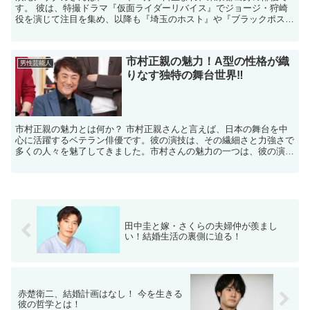
す。 ​彼は、特撮ドラマ『仮面ライダーリバイス』でジョージ・狩崎
役を演じて注目を集め、以降も『埼玉のホスト』や『ブラックポスト
マン』、『マイ・セカンド・アオハル』などの話題...
市村正親の魅力！A型の性格が織
男性芸能人
りなす独特の舞台世界‼
市村正親の魅力とは何か？ 市村正親さんと言えば、日本の舞台を中
心に活躍するベテラン俳優です。彼の演技は、その繊細さと力強さで
多くの人々を魅了してきました。市村さんの魅力の一つは、彼の演じ
るキャラクターに深い感情を吹き込む能力にあります。彼の...
田中圭と嫁・さくらの夫婦仲が羨まし
い！結婚生活の裏側に迫る！
赤楚衛二、結婚計画はなし！ 今を生きる
彼の哲学とは！