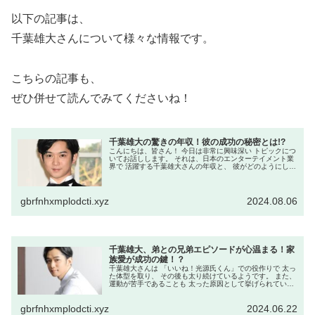
以下の記事は、
千葉雄大さんについて様々な情報です。
こちらの記事も、
ぜひ併せて読んでみてくださいね！
千葉雄大の驚きの年収！彼の成功の秘密とは!?
こんにちは、皆さん！ 今日は非常に興味深い トピックにつ
いてお話しします。 それは、日本のエンターテイメント業
界で 活躍する千葉雄大さんの年収と、 彼がどのようにして
その地位に至ったのか、 その秘密に迫ります。 千葉さん
は、その独特な魅力と...
gbrfnhxmplodcti.xyz
2024.08.06
千葉雄大、弟との兄弟エピソードが心温まる！家
族愛が成功の鍵！？
千葉雄大さんは 「いいね！光源氏くん」での役作りで 太っ
た体型を取り、 その後も太り続けているようです。 また、
運動が苦手であることも 太った原因として挙げられていま
す。 2023年には、「星降る夜に」での 出演時にも太った
姿が注目されまし...
gbrfnhxmplodcti.xyz
2024.06.22