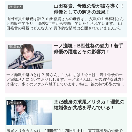
山田裕貴、母親の愛が彼を導く！
男性芸能人
俳優としての輝きの源泉！
山田裕貴の母親は誰？ 山田裕貴さんの母親は、 父親の山田和利さん
と同級生であり、 高校1年生から交際していたとされています。 山
田裕貴の母親はどんな人？ 具体的な情報は公開されていませんが、
母親は父親と同じく高校時代から 付き合っており、...
一ノ瀬颯：B型性格の魅力！若手
男性芸能人
俳優の躍進とその影響力！
一ノ瀬颯の魅力とは？ 皆さん、こんにちは！今日は、若手俳優の一
ノ瀬颯さんについてお話しします。一ノ瀬さんは、その独特な魅力と
才能で、多くのファンを魅了しています。特に、彼の持つB型の性格
が、彼の演技にどのように影響を与えているのか、詳しく見...
まだ独身の濱尾ノリタカ！理想の
男性芸能人
結婚像が共感を呼んでいる！
濱尾ノリタカさんは、1999年11月26日生まれ、東京都出身の俳優で