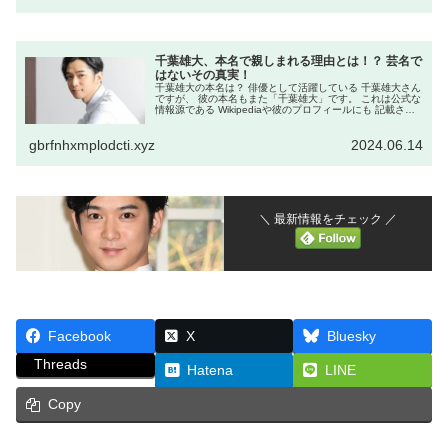
千葉雄大、本名で親しまれる理由とは！？ 芸名で
はないその真実！
千葉雄大の本名は？ 俳優として活躍している 千葉雄大さん
ですが、 彼の本名もまた「千葉雄大」です。 これは公式な
情報源である Wikipediaや彼のプロフィールにも 記載され
ています。 千葉雄大さんの本名が彼の芸名と 同じであるこ
とは、 ...
gbrfnhxmplodcti.xyz
2024.06.14
＼ 最新情報をチェック ／
Facebook
X
Bluesky
Threads
Hatena
LINE
Copy