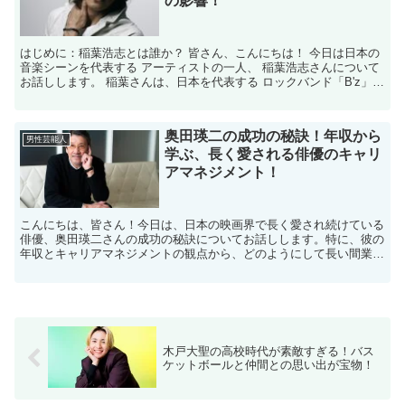
の影響！
はじめに：稲葉浩志とは誰か？ 皆さん、こんにちは！ 今日は日本の
音楽シーンを代表する アーティストの一人、 稲葉浩志さんについて
お話しします。 稲葉さんは、日本を代表する ロックバンド「B'z」の
ボーカリストとして 広く知られています。 彼...
奥田瑛二の成功の秘訣！年収から
男性芸能人
学ぶ、長く愛される俳優のキャリ
アマネジメント！
こんにちは、皆さん！今日は、日本の映画界で長く愛され続けている
俳優、奥田瑛二さんの成功の秘訣についてお話しします。特に、彼の
年収とキャリアマネジメントの観点から、どのようにして長い間業界
のトップに留まり続けることができたのかを掘り下げていき...
木戸大聖の高校時代が素敵すぎる！バス
ケットボールと仲間との思い出が宝物！