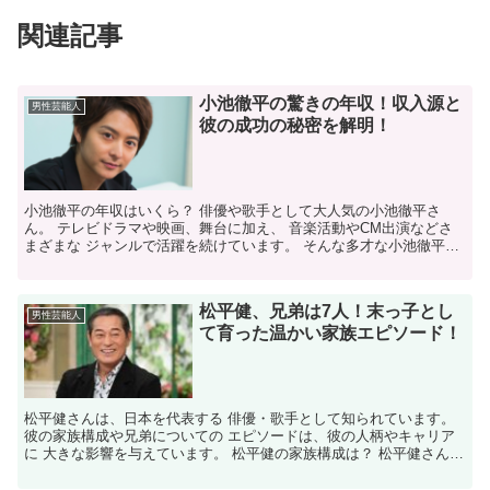
関連記事
小池徹平の驚きの年収！収入源と
男性芸能人
彼の成功の秘密を解明！
小池徹平の年収はいくら？ 俳優や歌手として大人気の小池徹平さ
ん。 テレビドラマや映画、舞台に加え、 音楽活動やCM出演などさ
まざまな ジャンルで活躍を続けています。 そんな多才な小池徹平さ
んの年収について、 どのような収入源があり、 どの程...
松平健、兄弟は7人！末っ子とし
男性芸能人
て育った温かい家族エピソード！
松平健さんは、日本を代表する 俳優・歌手として知られています。
彼の家族構成や兄弟についての エピソードは、彼の人柄やキャリア
に 大きな影響を与えています。 松平健の家族構成は？ 松平健さん
は、父親、母親、5人の姉、 1人の兄、そして自身の...