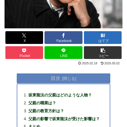
X
Facebook
はてブ
Pocket
LINE
コピー
2025.02.18
2025.05.02
目次
坂東龍汰の父親はどのような人物？
父親の職業は？
父親の教育方針は？
父親の影響で坂東龍汰が受けた影響は？
まとめ