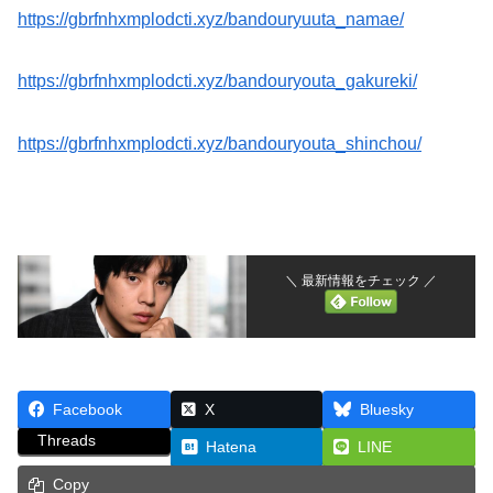
https://gbrfnhxmplodcti.xyz/bandouryuuta_namae/
https://gbrfnhxmplodcti.xyz/bandouryouta_gakureki/
https://gbrfnhxmplodcti.xyz/bandouryouta_shinchou/
＼ 最新情報をチェック ／
Facebook
X
Bluesky
Threads
Hatena
LINE
Copy