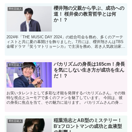
櫻井翔の父親から学ぶ、成功への
男性芸能人
道！ 桜井俊の教育哲学とは何
か！？
2024年「THE MUSIC DAY 2024」の総合司会を務め、多くのアーテ
ィストと共に夏の幕開けを飾りました。7月には、櫻井翔さんはTBS
金曜ドラマ『笑うマトリョーシカ』で主演を務め、若き人気政治家役
に挑戦しています。 活躍を続ける櫻...
バカリズムの身長は165cm！身長
男性芸能人
を気にしない生き方が成功を生ん
だ！？
お笑いタレントとして多彩な才能を発揮するバカリズムさん。その独
特な視点とユーモアで多くのファンを魅了しています。 今回は、彼
の身長に焦点を当て、その魅力に迫ります。 バカリズムさんの身長
は？ バカリズムさんの身長は公式プロフィールによると1...
稲葉浩志とAB型のミステリー！
男性芸能人
B’zフロントマンの成功と血液型