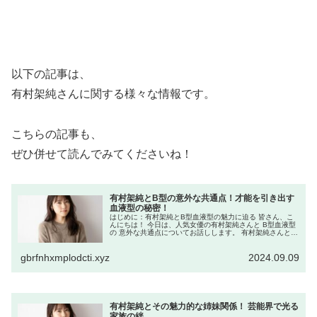
以下の記事は、
有村架純さんに関する様々な情報です。
こちらの記事も、
ぜひ併せて読んでみてくださいね！
有村架純とB型の意外な共通点！才能を引き出す
血液型の秘密！
はじめに：有村架純とB型血液型の魅力に迫る 皆さん、こ
んにちは！ 今日は、人気女優の有村架純さんと B型血液型
の 意外な共通点についてお話しします。 有村架純さんとい
えば、 その自然体な演技と魅力的な人柄で 多くのファンを
魅了していますが、...
gbrfnhxmplodcti.xyz
2024.09.09
有村架純とその魅力的な姉妹関係！ 芸能界で光る
家族の絆