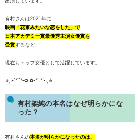
出演しています。
有村さんは2021年に
映画「花束みたいな恋をした」で
日本アカデミー賞最優秀主演女優賞を
受賞
するなど、
現在もトップ女優として活躍しています。
✯¸.•´*¨`*•✿ ✿•*`¨*`•.¸✯
有村架純の本名はなぜ明らかにな
った？
有村さんの
本名が明らかになったのは、