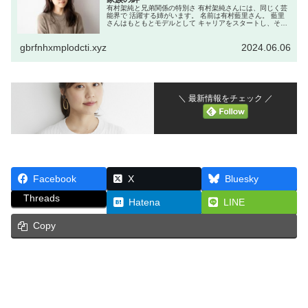
有村架純と兄弟関係の特別さ 有村架純さんには、同じく芸
能界で 活躍する姉がいます。 名前は有村藍里さん。 藍里
さんはもともとモデルとして キャリアをスタートし、その
後は タレントとしても活動を広げています。 架純さんと藍
里さんは、公私ともに...
gbrfnhxmplodcti.xyz
2024.06.06
＼ 最新情報をチェック ／
Facebook
X
Bluesky
Threads
Hatena
LINE
Copy