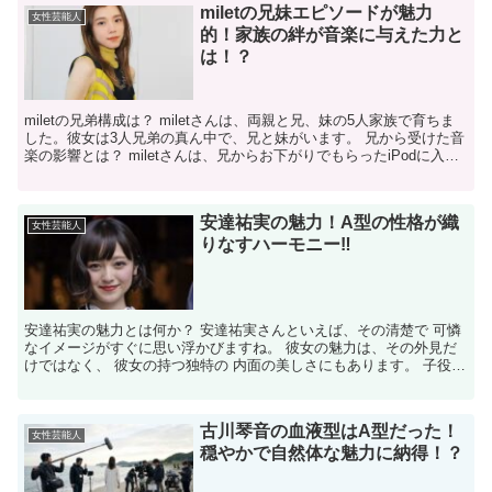
miletの兄妹エピソードが魅力
女性芸能人
的！家族の絆が音楽に与えた力と
は！？
miletの兄弟構成は？ miletさんは、両親と兄、妹の5人家族で育ちま
した。彼女は3人兄弟の真ん中で、兄と妹がいます。 兄から受けた音
楽の影響とは？ miletさんは、兄からお下がりでもらったiPodに入っ
ていた音楽を通じて、クラシック...
安達祐実の魅力！A型の性格が織
女性芸能人
りなすハーモニー‼
安達祐実の魅力とは何か？ 安達祐実さんといえば、その清楚で 可憐
なイメージがすぐに思い浮かびますね。 彼女の魅力は、その外見だ
けではなく、 彼女の持つ独特の 内面の美しさにもあります。 子役と
してデビューして以来、長い間、 私たちの心に残る...
古川琴音の血液型はA型だった！
女性芸能人
穏やかで自然体な魅力に納得！？