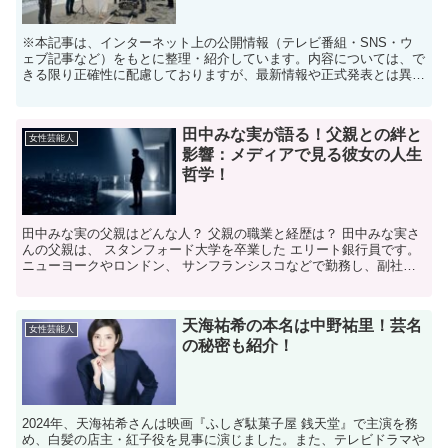
※本記事は、インターネット上の公開情報（テレビ番組・SNS・ウ
ェブ記事など）をもとに整理・紹介しています。内容については、で
きる限り正確性に配慮しておりますが、最新情報や正式発表とは異な
る場合があります。 ※人物への誹謗中傷や断定的な表現を...
田中みな実が語る！父親との絆と
女性芸能人
影響：メディアで見る彼女の人生
哲学！
田中みな実の父親はどんな人？ 父親の職業と経歴は？ 田中みな実さ
んの父親は、 スタンフォード大学を卒業した エリート銀行員です。
ニューヨークやロンドン、 サンフランシスコなどで勤務し、副社長
まで 昇進するほどのキャリアを築きました。 その...
天海祐希の本名は中野祐里！芸名
女性芸能人
の秘密も紹介！
2024年、天海祐希さんは映画『ふしぎ駄菓子屋 銭天堂』で主演を務
め、白髪の店主・紅子役を見事に演じました。また、テレビドラマや