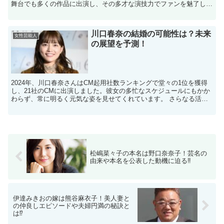
舞台でも多くの作品に出演し、その多才な演技力でファンを魅了し続
けています。 活躍を続ける天海祐希さんですが、芸名...
川口春奈の結婚の可能性は？未来
女性芸能人
の展望を予測！
2024年、川口春奈さんはCM起用社数ランキングで堂々の1位を獲得
し、21社のCMに出演しました。彼女の多忙なスケジュールにもかか
わらず、常に明るく元気な姿を見せてくれています。 さらなる活躍
が楽しみな川口春奈さんですが、今回のブログでは結...
松嶋菜々子の本名は野口奈奈子！芸名の
由来や本名を公表した動機に迫る‼
伊達みきおの嫁は熊谷麻衣子！美人妻と
の仲良しエピソードや夫婦円満の秘訣と
は⁉