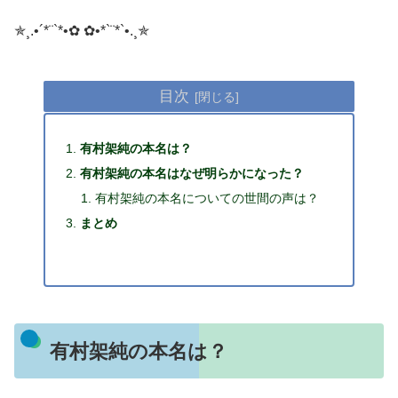
✯¸.•´*¨`*•✿ ✿•*`¨*`•.¸✯
目次
有村架純の本名は？
有村架純の本名はなぜ明らかになった？
有村架純の本名についての世間の声は？
まとめ
有村架純の本名は？