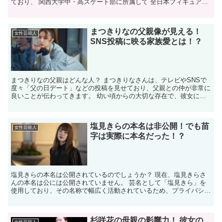
ており、 関西大学中・高スケート部に所属して 全日本フィギュア選
手権に出場していた 2015年時点でもA型と明記...
まつきりなの父親像が見える！
女性芸能人
SNS投稿に映る家族愛とは！？
まつきりなの父親はどんな人？ まつきりなさんは、テレビやSNSで
度々「父の日デート」などの投稿を見せており、父親との仲が非常に
良いことが伝わってきます。 幼い頃からの大切な存在で、彼女にと
って尊敬と感謝の象徴となっています。 SNSでは、父...
塩見きらの本名は非公開！でも苗
女性芸能人
字は実際に本名だった！？
塩見きらの本名は公開されているのでしょうか？ 現在、塩見きらさ
んの本名は公には公開されていません。 芸名として「塩見きら」を
使用しており、その名称で幅広く活動されているため、プライバシー
の観点から本名を明かしていない可能性が高いです。 ✼•...
杉咲花の母親の影響力！ 彼女の
女性芸能人