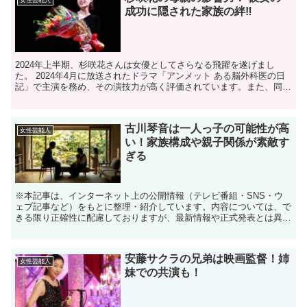
成功に隠された家族の絆‼
2024年上半期、杉咲花さんは女優としてさらなる飛躍を遂げまし
た。 2024年4月に放送されたドラマ「アンメット ある脳外科医の日
記」で主演を務め、その演技力が高く評価されています。また、同年
1月には毎日映画コンクールで女優主演賞を受賞し、...
古川琴音は一人っ子の可能性が高
女性芸能人
い！家族構成や親子関係が素敵す
ぎる
※本記事は、インターネット上の公開情報（テレビ番組・SNS・ウ
ェブ記事など）をもとに整理・紹介しています。内容については、で
きる限り正確性に配慮しておりますが、最新情報や正式発表とは異な
る場合があります。 ※人物への誹謗中傷や断定的な表現を...
安藤サクラの兄弟は映画監督！姉
女性芸能人
妹での共演も！