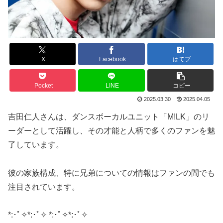
X
Facebook
はてブ
Pocket
LINE
コピー
2025.03.30
2025.04.05
吉田仁人さんは、ダンスボーカルユニット「M!LK」のリ
ーダーとして活躍し、その才能と人柄で多くのファンを魅
了しています。
彼の家族構成、特に兄弟についての情報はファンの間でも
注目されています。
​*:･ﾟ✧*:･ﾟ✧ *:･ﾟ✧*:･ﾟ✧