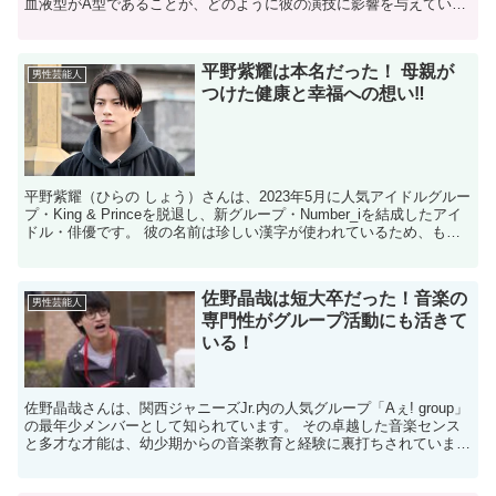
血液型がA型であることが、どのように彼の演技に影響を与えている
のかを探ってみましょう。A型の人は、一般的に几帳面で責...
平野紫耀は本名だった！ 母親が
男性芸能人
つけた健康と幸福への想い‼
平野紫耀（ひらの しょう）さんは、2023年5月に人気アイドルグルー
プ・King & Princeを脱退し、新グループ・Number_iを結成したアイ
ドル・俳優です。 彼の名前は珍しい漢字が使われているため、もし
かしたら芸名だと思われる方も...
佐野晶哉は短大卒だった！音楽の
男性芸能人
専門性がグループ活動にも活きて
いる！
​佐野晶哉さんは、関西ジャニーズJr.内の人気グループ「Aぇ! group」
の最年少メンバーとして知られています。​ その卓越した音楽センス
と多才な才能は、幼少期からの音楽教育と経験に裏打ちされていま
す。​ この記事では、佐野晶哉さんの大学...