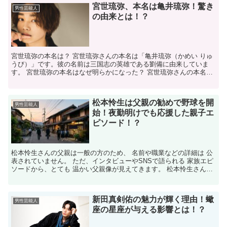
宮世琉弥、本名は亀井琉弥！驚き
男性芸能人
の由来とは！？
宮世琉弥の本名は？ 宮世琉弥さんの本名は「亀井琉弥（かめい りゅ
うび）」です。彼の名前は三国志の英雄である劉備に由来していま
す。 宮世琉弥の本名はなぜ明らかになった？ 宮世琉弥さんの本名が
明らかになったのは、彼自身がインタビューや公式プロフ...
松本怜生は父親の勧めで野球を開
男性芸能人
始！夜勤明けでも応援した親子エ
ピソード！？
松本怜生さんの父親は一般の方のため、 名前や職業などの詳細は 公
表されていません。 ただ、インタビューやSNSで語られる 家族エピ
ソードから、とても 温かい父親像が見えてきます。 松本怜生さんは
愛媛県西条市出身で、 幼い頃から家族との絆が深...
新田真剣佑の魅力が輝く理由！蠍
男性芸能人
座の星座が与える影響とは！？