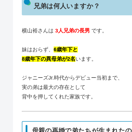
兄弟は何人いますか？
横山裕さんは
3人兄弟の長男
です。
妹はおらず、
6歳年下と
8歳年下の異母弟が2名
います。
ジャニーズJr.時代からデビュー当初まで、
実の弟は最大の存在として
背中を押してくれた家族です。
母親の再婚で弟たちが生まれた