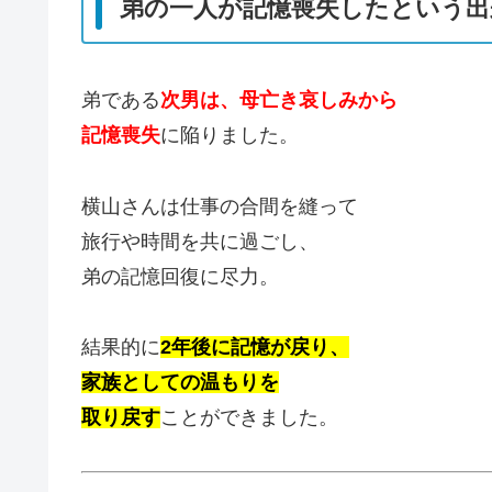
弟の一人が記憶喪失したという出
弟である
次男は、母亡き哀しみから
記憶喪失
に陥りました。
横山さんは仕事の合間を縫って
旅行や時間を共に過ごし、
弟の記憶回復に尽力。
結果的に
2年後に記憶が戻り、
家族としての温もりを
取り戻す
ことができました。