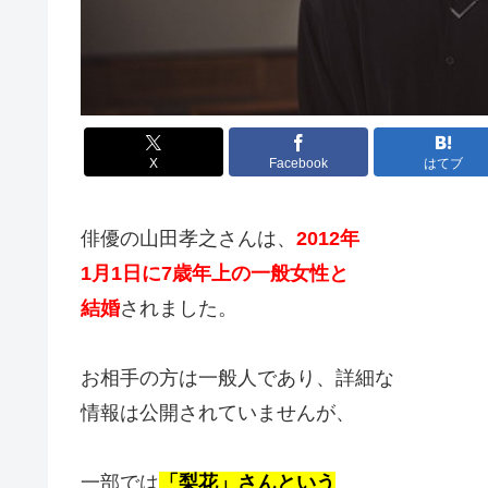
X
Facebook
はてブ
俳優の山田孝之さんは、
2012年
1月1日に7歳年上の一般女性と
結婚
されました。
お相手の方は一般人であり、詳細な
情報は公開されていませんが、
一部では
「梨花」さんという