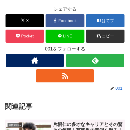
シェアする
X
Facebook
はてブ
Pocket
LINE
コピー
001をフォローする
001
関連記事
片桐仁の多才なキャリアとその驚
男性芸能人