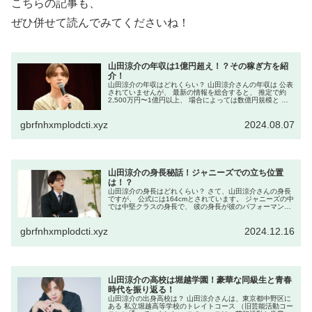
こちらの記事も、
ぜひ併せて読んでみてくださいね！
山田涼介の年収は1億円超え！？その稼ぎ方を紹
介！
山田涼介の年収はどれくらい？ 山田涼介さんの年収は 公表
されていませんが、 最新の情報を総合すると、 推定で約
2,500万円〜1億円以上、 場合によっては数億円規模と 幅
広く見られています。 一般的な推定では、事務所の 給与体
系や分配の影響...
gbrfnhxmplodcti.xyz
2024.08.07
山田涼介の身長秘話！ジャニーズでの立ち位置
は！？
山田涼介の身長はどれくらい？ さて、山田涼介さんの身長
ですが、 公式には164cmとされています。 ジャニーズの中
では中堅クラスの身長で、 彼の身長が彼のパフォーマンス
や 役柄選びにどのように影響しているのかが 気になるとこ
ろです。 身長が...
gbrfnhxmplodcti.xyz
2024.12.16
山田涼介の高校は堀越学園！豪華な同級生と青春
時代を振り返る！
山田涼介の出身高校は？ 山田涼介さんは、東京都中野区に
ある 私立堀越高等学校のトレイトコース （旧芸能活動コー