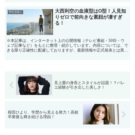
大西利空の血液型はO型！人見知
男性芸能人
りゼロで前向きな素顔が凄すぎ
る！
※本記事は、インターネット上の公開情報（テレビ番組・SNS・ウ
ェブ記事など）をもとに整理・紹介しています。内容については、で
きる限り正確性に配慮しておりますが、最新情報や正式発表とは異な
る場合があります。 ※人物への誹謗中傷や断定的な表現を...
見上愛の身長とスタイルが話題！？バレ
エ経験が引き出した美しさ！
桜田ひより、学歴から見える努力！高校
卒業後も輝き続ける理由！