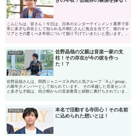
きの年収！芸能界の裏側を探る！
こんにちは、皆さん！今日は、日本のエンターテインメント業界で非
常に多才な存在として知られる片桐仁さんに焦点を当てて、彼のキャ
リアとその驚くべき年収について掘り下げていきたいと思います。片
桐さんは俳優、コメディアン、そしてアーティストとして多...
佐野晶哉の父親は音楽一家の支
男性芸能人
柱！その存在が今の彼を作っ
た！？
​佐野晶哉さんは、関西ジャニーズJr.内の人気グループ「Aぇ! group」
の最年少メンバーとして知られています。​ その卓越した音楽センス
と多才な才能は、幼少期からの音楽教育と経験に裏打ちされていま
す。 この記事では、佐野晶哉さんの父親を...
本名で活動する寺田心！その名前
男性芸能人
に込められた想いとは！