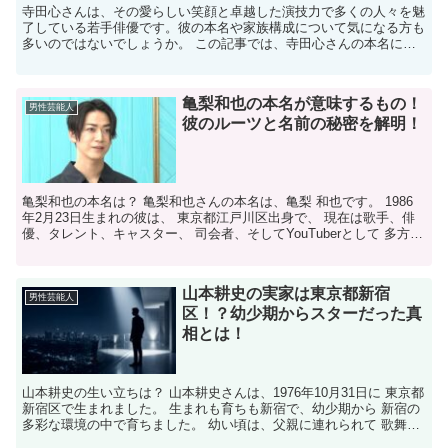
​寺田心さんは、その愛らしい笑顔と卓越した演技力で多くの人々を魅
了している若手俳優です。​彼の本名や家族構成について気になる方も
多いのではないでしょうか。​ この記事では、寺田心さんの本名に関
する情報や、彼の家族について詳しくご紹介します。...
亀梨和也の本名が意味するもの！
男性芸能人
彼のルーツと名前の秘密を解明！
亀梨和也の本名は？ 亀梨和也さんの本名は、亀梨 和也です。 1986
年2月23日生まれの彼は、 東京都江戸川区出身で、 現在は歌手、俳
優、タレント、キャスター、 司会者、そしてYouTuberとして 多方面
で活躍しています。 亀梨和也さんの...
山本耕史の実家は東京都新宿
男性芸能人
区！？幼少期からスターだった真
相とは！
山本耕史の生い立ちは？ 山本耕史さんは、1976年10月31日に 東京都
新宿区で生まれました。 生まれも育ちも新宿で、幼少期から 新宿の
多彩な環境の中で育ちました。 幼い頃は、父親に連れられて 歌舞伎
町のビリヤード場や ゲームセンターで遊ん...