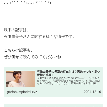
｡.｡:+* ﾟ ゜ﾟ *+:｡.｡:+* ﾟ ゜ﾟ *+
以下の記事は、
有働由美子さんに関する様々な情報です。
こちらの記事も、
ぜひ併せて読んでみてくださいね！
有働由美子の母親の存在とは？家族をつなぐ深い
愛情に感動！
有働由美子さんの母親について 調べていると、「どんな人
だったの？」 「親子関係はどうだったの？」と 気になる方
も多いのではないでしょうか。 有働由美子さんは仕事に真
摯に 向き合う姿勢で知られていますが、 その原点には家
族、とくに母親の存在が...
gbrfnhxmplodcti.xyz
2024.12.16