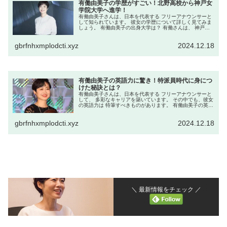
有働由美子の学歴がすごい！北野高校から神戸女
学院大学へ進学！
有働由美子さんは、日本を代表する フリーアナウンサーと
して知られています。 彼女の学歴について詳しく見てみま
しょう。 有働由美子の出身大学は？ 有働さんは、 神戸女
学院大学文学部を卒業しています。 神戸女学院大学は、兵
庫県に位置する 伝統あ...
gbrfnhxmplodcti.xyz
2024.12.18
有働由美子の英語力に驚き！特派員時代に身につ
けた秘訣とは？
有働由美子さんは、日本を代表する フリーアナウンサーと
して、 多彩なキャリアを築いています。 その中でも、彼女
の英語力は 特筆すべきものがあります。 有働由美子の英語
力は？ 有働さんは、NHK在籍中の2007年から アメリカ・
ニューヨーク特...
gbrfnhxmplodcti.xyz
2024.12.18
＼ 最新情報をチェック ／