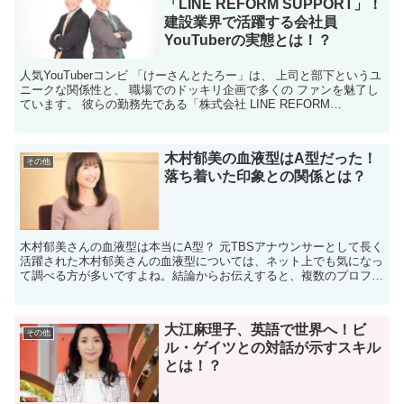
「LINE REFORM SUPPORT」！
建設業界で活躍する会社員
YouTuberの実態とは！？
人気YouTuberコンビ 「けーさんとたろー」は、 上司と部下というユ
ニークな関係性と、 職場でのドッキリ企画で多くの ファンを魅了し
ています。 彼らの勤務先である「株式会社 LINE REFORM
SUPPORT」について、 詳細に解説...
木村郁美の血液型はA型だった！
その他
落ち着いた印象との関係とは？
木村郁美さんの血液型は本当にA型？ 元TBSアナウンサーとして長く
活躍された木村郁美さんの血液型については、ネット上でも気になっ
て調べる方が多いですよね。結論からお伝えすると、複数のプロフィ
ール情報を確認したところ、血液型はA型とされている...
大江麻理子、英語で世界へ！ビ
その他
ル・ゲイツとの対話が示すスキル
とは！？