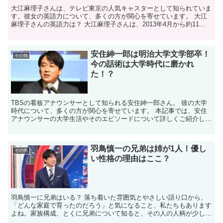
大江麻理子さんは、テレビ東京の人気キャスターとして知られていま
す。彼女の英語力について、多くの方が関心を寄せています。 大江
麻理子さんの英語力は？ 大江麻理子さんは、2013年4月から約11ヶ
月間、テレビ東京アメリカへの出向扱いでニューヨー...
安住紳一郎は明治大学文学部卒！
その他
今の話術は大学時代に磨かれ
た！？
​TBSの看板アナウンサーとして知られる安住紳一郎さん。​ 彼の大学
時代について、多くの方が関心を寄せています。​ 本記事では、安住
アナウンサーの大学生活やそのエピソードについて詳しくご紹介しま
す。 ​✯¸.•´*¨`*•✿ ✿•*`¨*`...
羽鳥慎一の兄弟は姉が1人！優し
その他
い性格の理由はここ？
羽鳥慎一に兄弟はいる？ 落ち着いた雰囲気とやさしい語り口から、
「どんな家庭で育ったのだろう」と気になること、私たちもあります
よね。家族構成、とくに兄弟について知ると、その人の人柄が少し見
えてくる気がします。 結論からお伝えすると、羽鳥慎一さ...