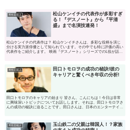
松山ケンイチの代表作が多彩すぎ
男性芸能人
る！『デスノート』から『平清
盛』まで名演技連発！
松山ケンイチの代表作は？ 松山ケンイチさんは、多彩な役柄を演じ
分ける実力派俳優として知られています。その中でも特に評価の高い
代表作をご紹介します。 映画『デスノート』シリーズでのL役が話題
に？ 2006年公開の映画『デスノート』シリーズで、...
田口トモロヲの成功の秘訣!彼の
男性芸能人
キャリアと驚くべき年収の分析!
田口トモロヲのキャリアの始まり 皆さん、こんにちは！今日は非常
に興味深いトピックについてお話しします。それは、田口トモロヲさ
んの成功の秘訣に迫ることです。田口さんは、日本のエンターテイメ
ント業界で広く知られている人物で、彼のキャリアは多岐に...
玉山鉄二の父親は韓国人！？家族
男性芸能人