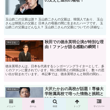
の支えと成功の秘密！
玉山鉄二の父親は誰？ 玉山鉄二さんの父親は、韓国人であり、 玉山
さんは韓国人の父親と 日本人の母親の間に生まれたハーフです。 玉
山鉄二の父親はどんな人？ 玉山鉄二さんの父親についての 詳細な情
報はあまり 公開されていませんが、 韓国人である...
秋田での徳永英明公演が特別な理
男性芸能人
由！ファンが語る感動の瞬間！
徳永英明さんは、日本を代表するシンガーソングライターとして、多
くのファンに愛されています。特に秋田県との関係は深く、数々の思
い出が刻まれています。 本記事では、徳永英明さんと秋田の関わり
について、過去の公演やエピソード、そして最新の情報を交...
大沢たかおの高校が話題！専修大
男性芸能人
学附属高校で培った情熱と挑戦と
は！？
メニュー
ホーム
検索
トップ
サイドバー