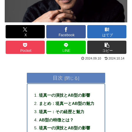
X
Facebook
はてブ
Pocket
LINE
コピー
2024.09.10
2024.10.14
目次
堤真一の演技とAB型の影響
まとめ：堤真一とAB型の魅力
堤真一：その経歴と魅力
AB型の特徴とは？
堤真一の演技とAB型の影響