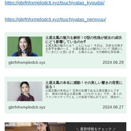
https://gbrfnhxmplodcti.xyz/tsuchiyatao_kyoudai/
https://gbrfnhxmplodcti.xyz/tsuchiyatao_nensyuu/
土屋太鳳の魅力を解析！O型の性格が彼女の成功
にどう影響しているのか⁉
土屋太鳳の魅力とは？ こんにちは！ 今日は、日本を代表す
る若手女優の一人、 土屋太鳳さんの魅力について 深掘りし
ていきたいと思います。 土屋さんは、その独特な存在感と
演技力で多くのファンを 魅了していますが、 彼女の成功に
はどのような 要...
gbrfnhxmplodcti.xyz
2024.06.29
土屋太鳳の本名に感動！その美しい響きの背景に
迫る！
土屋太鳳の本名は？ 日本の女優である土屋太鳳さんです
が、 彼女の本名は土屋太鳳 （つちや たお）です。 多くの
ファンやメディアにも この名前で知られており、彼女の 活
動名としても使用されています。 土屋太鳳が本名で活動し
ていることはなぜ明ら...
gbrfnhxmplodcti.xyz
2024.06.27
＼ 最新情報をチェック ／