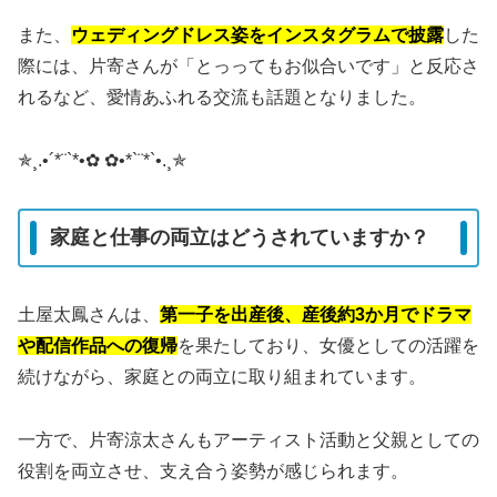
また、
ウェディングドレス姿をインスタグラムで披露
した
際には、片寄さんが「とっってもお似合いです」と反応さ
れるなど、愛情あふれる交流も話題となりました
。
✯¸.•´*¨`*•✿ ✿•*`¨*`•.¸✯
家庭と仕事の両立はどうされていますか？
土屋太鳳さんは、
第一子を出産後、産後約3か月でドラマ
や配信作品への復帰
を果たしており、女優としての活躍を
続けながら、家庭との両立に取り組まれています
。
一方で、片寄涼太さんもアーティスト活動と父親としての
役割を両立させ、支え合う姿勢が感じられます。