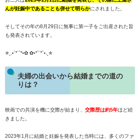
んが妊娠中であることも併せて明らか
にされました。
そしてその年の8月29日に無事に第一子をご出産された旨
も発表されています
。
✯¸.•´*¨`*•✿ ✿•*`¨*`•.¸✯
夫婦の出会いから結婚までの道の
りは？
映画での共演を機に交際が始まり、
交際歴は約5年
ほど続
きました。
2023年1月に結婚と妊娠を発表した当時には、多くのファ