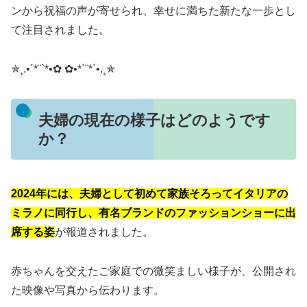
ンから祝福の声が寄せられ、幸せに満ちた新たな一歩とし
て注目されました
。
✯¸.•´*¨`*•✿ ✿•*`¨*`•.¸✯
夫婦の現在の様子はどのようです
か？
2024年には、夫婦として初めて家族そろってイタリアの
ミラノに同行し、有名ブランドのファッションショーに出
席する姿
が報道されました。
赤ちゃんを交えたご家庭での微笑ましい様子が、公開され
た映像や写真から伝わります
。