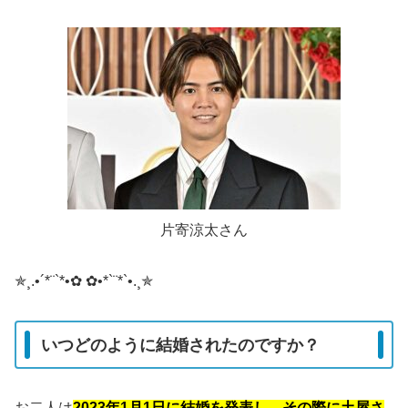
片寄涼太さん
✯¸.•´*¨`*•✿ ✿•*`¨*`•.¸✯
いつどのように結婚されたのですか？
お二人は
2023年1月1日に結婚を発表し、その際に土屋さ