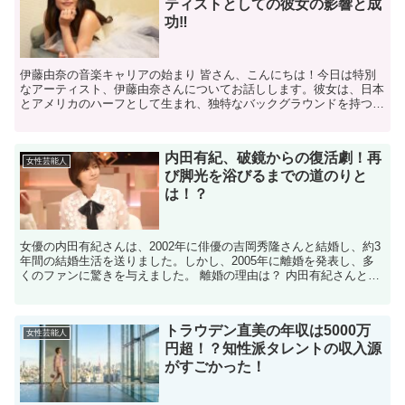
ティストとしての彼女の影響と成
功‼
伊藤由奈の音楽キャリアの始まり 皆さん、こんにちは！今日は特別
なアーティスト、伊藤由奈さんについてお話しします。彼女は、日本
とアメリカのハーフとして生まれ、独特なバックグラウンドを持つ才
能溢れる歌手です。彼女の音楽旅は、幼少期からピアノやバ...
内田有紀、破鏡からの復活劇！再
女性芸能人
び脚光を浴びるまでの道のりと
は！？
女優の内田有紀さんは、2002年に俳優の吉岡秀隆さんと結婚し、約3
年間の結婚生活を送りました。しかし、2005年に離婚を発表し、多
くのファンに驚きを与えました。 離婚の理由は？ 内田有紀さんと吉
岡秀隆さんの離婚理由について、公式には詳細が明...
トラウデン直美の年収は5000万
女性芸能人
円超！？知性派タレントの収入源
がすごかった！