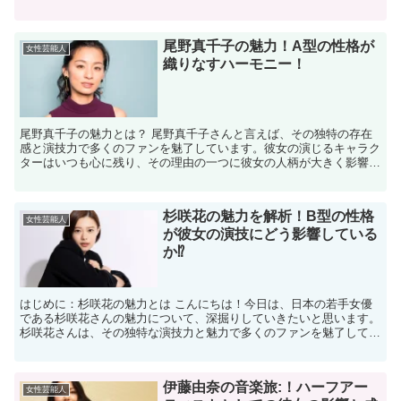
型の特徴を比較しながら、どのような共通点があるのかを...
尾野真千子の魅力！A型の性格が
女性芸能人
織りなすハーモニー！
尾野真千子の魅力とは？ 尾野真千子さんと言えば、その独特の存在
感と演技力で多くのファンを魅了しています。彼女の演じるキャラク
ターはいつも心に残り、その理由の一つに彼女の人柄が大きく影響し
ていると言えるでしょう。尾野真千子さんは、その自然体な...
杉咲花の魅力を解析！B型の性格
女性芸能人
が彼女の演技にどう影響している
か⁉
はじめに：杉咲花の魅力とは こんにちは！今日は、日本の若手女優
である杉咲花さんの魅力について、深掘りしていきたいと思います。
杉咲花さんは、その独特な演技力と魅力で多くのファンを魅了してい
ますが、彼女の性格がどのようにその演技に影響を与えてい...
伊藤由奈の音楽旅:！ハーフアー
女性芸能人