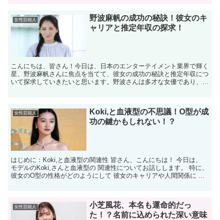
野波麻帆の成功の秘訣！彼女のキ
女性芸能人
ャリアと推定年収の探求！
こんにちは、皆さん！今日は、日本のエンターテイメント業界で輝く
星、野波麻帆さんに焦点を当てて、彼女の成功の秘訣と推定年収につ
いて探求していきたいと思います。野波さんは多才な女優であり、そ
の魅力と才能がどのように彼女のキャリアを形作ってきたの...
Koki,と血液型の不思議！O型が成
女性芸能人
功の鍵かもしれない！？
はじめに：Koki,と血液型の関連性 皆さん、こんにちは！ 今日は、
モデルのKoki,さんと血液型の 関連性についてお話しします。 特に、
彼女のO型の性格がどのようにして 彼女のキャリアや人間関係に 影
響を与えているのかを 掘り下げていき...
小芝風花、本名も運命的だっ
女性芸能人
た！？名前に込められた深い意味