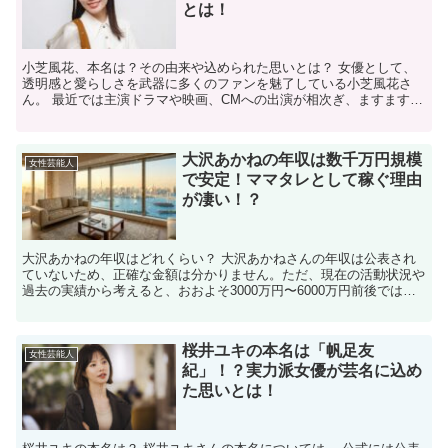
とは！
小芝風花、本名は？その由来や込められた思いとは？ 女優として、
透明感と愛らしさを武器に多くのファンを魅了している小芝風花さ
ん。 最近では主演ドラマや映画、CMへの出演が相次ぎ、ますます人
気が高まっています。 今回は、「小芝風花、本名」という...
大沢あかねの年収は数千万円規模
女性芸能人
で安定！ママタレとして稼ぐ理由
が凄い！？
大沢あかねの年収はどれくらい？ 大沢あかねさんの年収は公表され
ていないため、正確な金額は分かりません。ただ、現在の活動状況や
過去の実績から考えると、おおよそ3000万円〜6000万円前後ではな
いかと予想されることが多いようです。 もちろんこ...
桜井ユキの本名は「帆足友
女性芸能人
紀」！？実力派女優が芸名に込め
た思いとは！